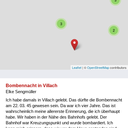
Niederösterreich
Oberösterreich
3
Salzburg
2
Steiermark
Tirol
Vorarlberg
Leaflet
| ©
OpenStreetMap
contributors
Wien
Bombennacht in Villach
Elke Sengmüller
Kategorie
Ich habe damals in Villach gelebt. Das dürfte die Bombennacht
Besatzungsmächte
am 22. 03. 45 gewesen sein. Da war ich vier Jahre. Das ist
wahrscheinlich meine allererste Erinnerung, die ich überhaupt
Frauen, Mütter, Kinder
habe. Wir haben in der Nähe des Bahnhofs gelebt. Der
Bahnhof war Kreuzungspunkt und wurde bombardiert. Ich