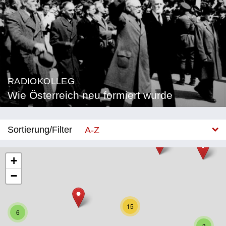
RADIOKOLLEG
Wie Österreich neu formiert wurde
Sortierung/Filter
A-Z
Neu
+
−
Bundesland
Burgenland
15
6
Kärnten
3