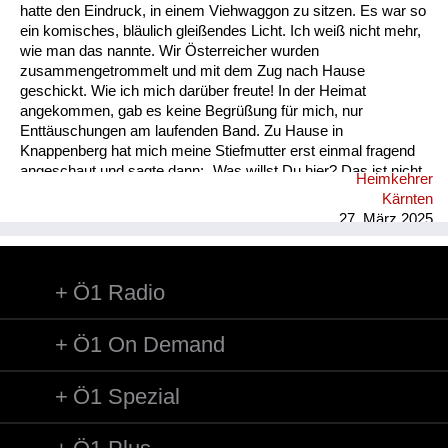
hatte den Eindruck, in einem Viehwaggon zu sitzen. Es war so
ein komisches, bläulich gleißendes Licht. Ich weiß nicht mehr,
wie man das nannte. Wir Österreicher wurden
zusammengetrommelt und mit dem Zug nach Hause
geschickt. Wie ich mich darüber freute! In der Heimat
angekommen, gab es keine Begrüßung für mich, nur
Enttäuschungen am laufenden Band. Zu Hause in
Knappenberg hat mich meine Stiefmutter erst einmal fragend
angeschaut und sagte dann: „Was willst Du hier? Das ist nicht
Heimkehrer
mehr Dein Zuhause! Ich bin von Deinem Vater geschieden. Du
Kärnten
kannst eine Nacht hier schlafen, aber morgen musst du
27. März 2025
verschwinden!“ Ich wusste nicht, wie und was mit mir
geschah. Ich ging am nächsten Tag zum Bahnhof nach
Hüttenberg und kaufte mir eine Fahrkarte nach Unzmarkt.
Ö1 Radio
Koffer und Habseligkeiten hatte ich mit. Vor Unzmarkt löste ich
vor Verzweiflung die Sicherheitsstange am Ausstieg und ließ
mi...
Ö1 On Demand
Ö1 Spezial