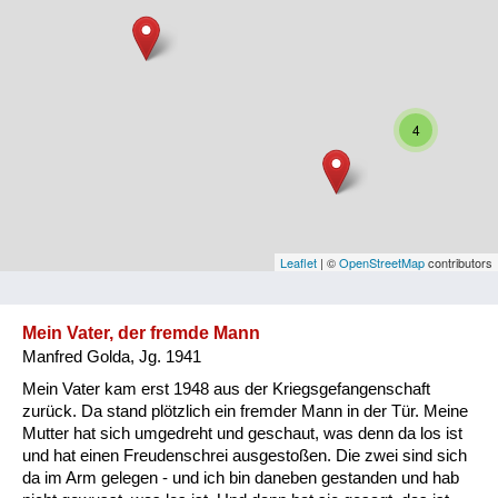
Niederösterreich
Oberösterreich
Salzburg
4
Steiermark
Tirol
Vorarlberg
Leaflet
| ©
OpenStreetMap
contributors
Wien
Mein Vater, der fremde Mann
Manfred Golda, Jg. 1941
Kategorie
Mein Vater kam erst 1948 aus der Kriegsgefangenschaft
Besatzungsmächte
zurück. Da stand plötzlich ein fremder Mann in der Tür. Meine
Mutter hat sich umgedreht und geschaut, was denn da los ist
Frauen, Mütter, Kinder
und hat einen Freudenschrei ausgestoßen. Die zwei sind sich
da im Arm gelegen - und ich bin daneben gestanden und hab