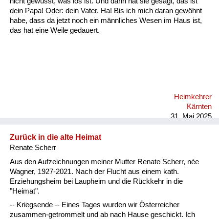
nicht gewusst, was los ist. Und dann hat sie gesagt, das ist
Versorgung
dein Papa! Oder: dein Vater. Ha! Bis ich mich daran gewöhnt
habe, dass da jetzt noch ein männliches Wesen im Haus ist,
Heimkehrer
das hat eine Weile gedauert.
Fluchtgeschichten
Familiengeschichten
Schule und Ausbildung
Heimkehrer
Wiederaufbau und
Kärnten
Staatsvertrag
31. Mai 2025
Wohnen
Zurück in die alte Heimat
Renate Scherr
sonstiges
Aus den Aufzeichnungen meiner Mutter Renate Scherr, née
Wagner, 1927-2021. Nach der Flucht aus einem kath.
Erziehungsheim bei Laupheim und die Rückkehr in die
"Heimat".
-- Kriegsende -- Eines Tages wurden wir Österreicher
zusammen-getrommelt und ab nach Hause geschickt. Ich