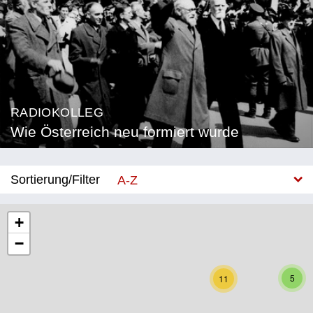
RADIOKOLLEG
Wie Österreich neu formiert wurde
Sortierung/Filter
A-Z
Neu
+
−
Bundesland
Burgenland
5
11
Kärnten