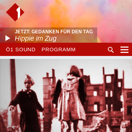
JETZT: GEDANKEN FÜR DEN TAG
Hippie im Zug
Ö1 SOUND
PROGRAMM