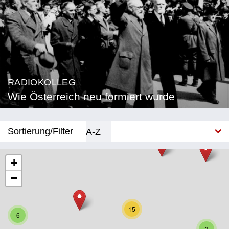
RADIOKOLLEG
Wie Österreich neu formiert wurde
Sortierung/Filter
A-Z
Neu
+
−
Bundesland
Burgenland
15
6
Kärnten
3