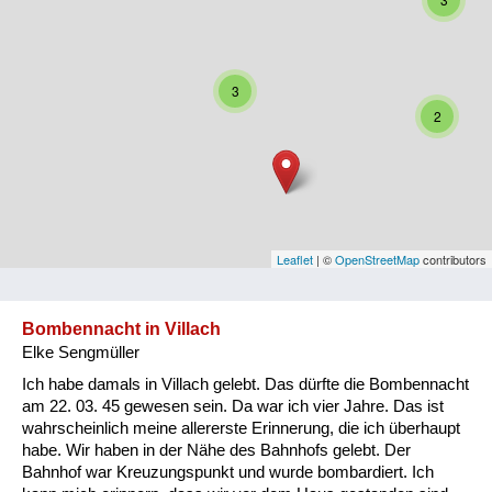
Niederösterreich
Oberösterreich
3
Salzburg
2
Steiermark
Tirol
Vorarlberg
Leaflet
| ©
OpenStreetMap
contributors
Wien
Bombennacht in Villach
Elke Sengmüller
Kategorie
Ich habe damals in Villach gelebt. Das dürfte die Bombennacht
Besatzungsmächte
am 22. 03. 45 gewesen sein. Da war ich vier Jahre. Das ist
wahrscheinlich meine allererste Erinnerung, die ich überhaupt
Frauen, Mütter, Kinder
habe. Wir haben in der Nähe des Bahnhofs gelebt. Der
Bahnhof war Kreuzungspunkt und wurde bombardiert. Ich