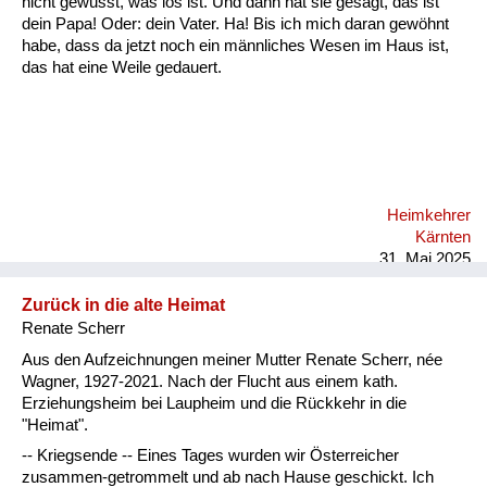
nicht gewusst, was los ist. Und dann hat sie gesagt, das ist
Versorgung
dein Papa! Oder: dein Vater. Ha! Bis ich mich daran gewöhnt
habe, dass da jetzt noch ein männliches Wesen im Haus ist,
Heimkehrer
das hat eine Weile gedauert.
Fluchtgeschichten
Familiengeschichten
Schule und Ausbildung
Heimkehrer
Wiederaufbau und
Kärnten
Staatsvertrag
31. Mai 2025
Wohnen
Zurück in die alte Heimat
Renate Scherr
sonstiges
Aus den Aufzeichnungen meiner Mutter Renate Scherr, née
Wagner, 1927-2021. Nach der Flucht aus einem kath.
Erziehungsheim bei Laupheim und die Rückkehr in die
"Heimat".
-- Kriegsende -- Eines Tages wurden wir Österreicher
zusammen-getrommelt und ab nach Hause geschickt. Ich