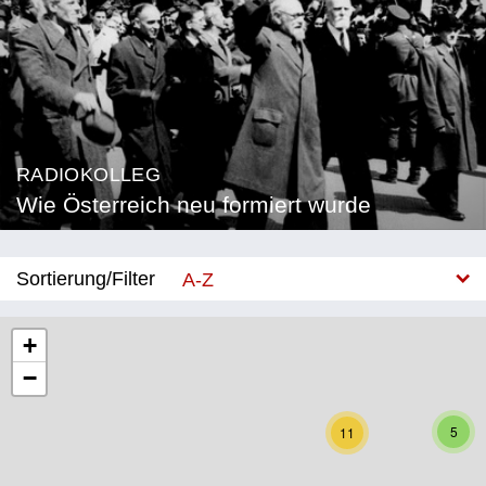
RADIOKOLLEG
Wie Österreich neu formiert wurde
Sortierung/Filter
A-Z
Neu
+
−
Bundesland
Burgenland
5
11
Kärnten