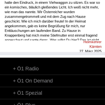
hatte den Eindruck, in einem Viehwaggon zu sitzen. Es war so
ein komisches, bläulich gleißendes Licht. Ich weiß nicht mehr,
wie man das nannte. Wir Österreicher wurden
zusammengetrommelt und mit dem Zug nach Hause
geschickt. Wie ich mich darüber freute! In der Heimat
angekommen, gab es keine Begrüßung für mich, nur
Enttäuschungen am laufenden Band. Zu Hause in
Knappenberg hat mich meine Stiefmutter erst einmal fragend
angeschaut und sagte dann: „Was willst Du hier? Das ist nicht
Heimkehrer
mehr Dein Zuhause! Ich bin von Deinem Vater geschieden. Du
Kärnten
kannst eine Nacht hier schlafen, aber morgen musst du
27. März 2025
verschwinden!“ Ich wusste nicht, wie und was mit mir
geschah. Ich ging am nächsten Tag zum Bahnhof nach
Hüttenberg und kaufte mir eine Fahrkarte nach Unzmarkt.
Ö1 Radio
Koffer und Habseligkeiten hatte ich mit. Vor Unzmarkt löste ich
vor Verzweiflung die Sicherheitsstange am Ausstieg und ließ
mi...
Ö1 On Demand
Ö1 Spezial