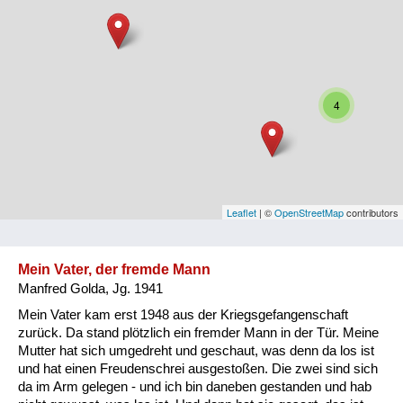
Niederösterreich
Oberösterreich
Salzburg
4
Steiermark
Tirol
Vorarlberg
Leaflet
| ©
OpenStreetMap
contributors
Wien
Mein Vater, der fremde Mann
Manfred Golda, Jg. 1941
Kategorie
Mein Vater kam erst 1948 aus der Kriegsgefangenschaft
Besatzungsmächte
zurück. Da stand plötzlich ein fremder Mann in der Tür. Meine
Mutter hat sich umgedreht und geschaut, was denn da los ist
Frauen, Mütter, Kinder
und hat einen Freudenschrei ausgestoßen. Die zwei sind sich
da im Arm gelegen - und ich bin daneben gestanden und hab