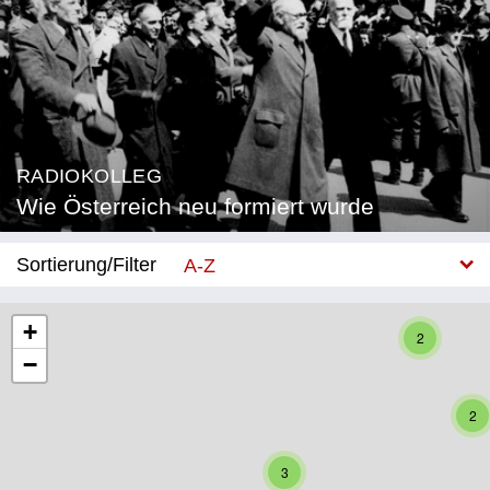
RADIOKOLLEG
Wie Österreich neu formiert wurde
Sortierung/Filter
A-Z
Neu
+
2
−
Bundesland
Burgenland
2
Kärnten
3