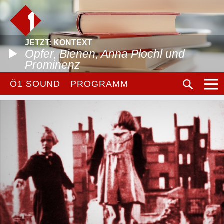
JETZT: KONTEXT
Opfer, Bienen, Anna Plochl und
Prominenz
Ö1 SOUND
PROGRAMM