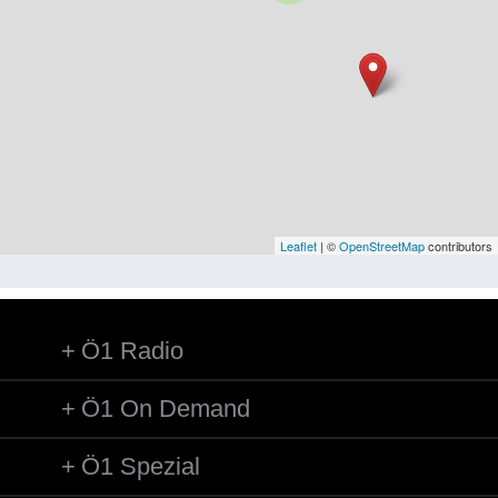
Niederösterreich
Oberösterreich
Salzburg
Steiermark
Tirol
Vorarlberg
Leaflet
| ©
OpenStreetMap
contributors
Wien
Ö1 Radio
Kategorie
Besatzungsmächte
Ö1 On Demand
Frauen, Mütter, Kinder
Ö1 Spezial
Versorgung