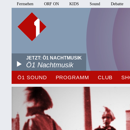
Fernsehen
ORF ON
KIDS
Sound
Debatte
JETZT: Ö1 NACHTMUSIK
Ö1 Nachtmusik
Ö1 SOUND
PROGRAMM
CLUB
SH