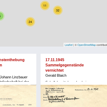
11
32
5
24
Leaflet
| ©
OpenStreetMap
contribut
enstenthebung
17.11.1945
nn
Sammelgegenstände
vernichtet
Gerald Blaich
 Johann Linzbauer
gliedschaft bei der
Schullehrmittel wurden bei
ostens als
Kampfhandlungen vernichtet
anhartsbrunn im
oben. Nun folgen
nte, welche den
f bis zu seiner