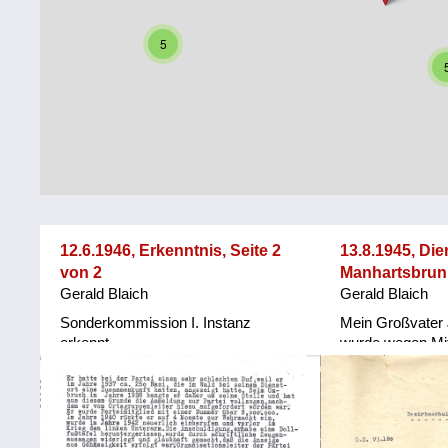
Steiermark
Fluchtgeschichten
5
Tirol
Familiengeschichten
Vorarlberg
Schule
und
Wien
Ausbildung
Wiederaufbau
und
12.6.1946, Erkenntnis, Seite 2
13.8.1945, Di
Staatsvertrag
von 2
Manhartsbru
Gerald Blaich
Gerald Blaich
Wohnen
Sonderkommission I. Instanz
Mein Großvater
sonstiges
erkennt...
wurde wegen Mit
NSDAP seines P
Oberlehrer in M
Weinviertel enth
mehrere Dokume
amtlichen Verlau