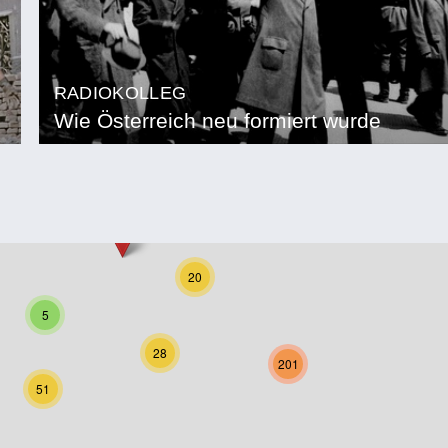
RADIOKOLLEG
Wie Österreich neu formiert wurde
20
5
28
201
51