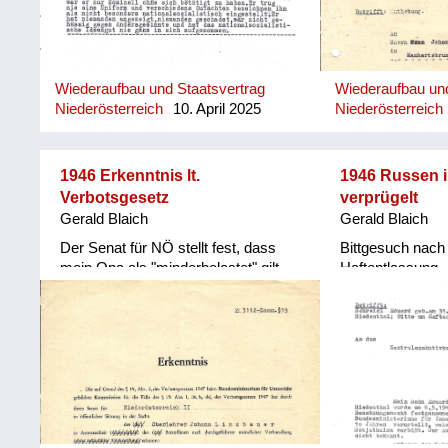
Rehabilitierung 
Wiederaufbau und Staatsvertrag
Wiederaufbau und
Niederösterreich
10. April 2025
Niederösterreich
1946 Erkenntnis lt.
1946 Russen i
Verbotsgesetz
verprügelt
Gerald Blaich
Gerald Blaich
Der Senat für NÖ stellt fest, dass
Bittgesuch nac
mein Opa als "minderbelastet" gilt
Haftentlassung