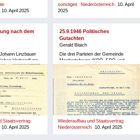
te
sonstiges
Niederösterreich
10. April
10. April 2025
2025
adung nach dem
25.9.1946 Politisches
z
Gutachten
Gerald Blaich
 Johann Linzbauer
Die drei Parteien der Gemeinde
ichen Verhandlung
Manhartsbrunn (KPÖ, SPÖ und
ommission I. Instanz
ÖVP) bestätigen Schuldlosigkeit
rat im Zuge der
gsgesetze geladen.
 Staatsvertrag
Wiederaufbau und Staatsvertrag
10. April 2025
Niederösterreich
10. April 2025