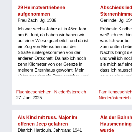
29 Heimatvertriebene
Abschiedslied
aufgenommen
Sternenhimme
Frau Zach, Jg. 1938
Gerlinde, Jg. 19
Ich war sechs Jahre alt in 45er Jahr
Früheste Kindhe
am 6. Juni, da haben wir haben wir
weiß ich erst hin
auf einer Wiese gearbeitet, und da ist
war. Ich war be
ein Zug von Menschen auf der
zum dritten Lebe
Straße runtergekommen von der
Nachts bringt s
anderen Ortschaft. Da hab ich noch
und weil ich noch
zehn Kilometer von der Grenze in
sie mich auf ein
meinem Elternhaus gewohnt. Mein
dass ich raussc
Vater war damals Ortsvorsteher, und
es war ein wund
wir haben eine neu gebautes Haus
sternenklarer H
gehabt, wo noch niemand drin
einer Weile habe
Fluchtgeschichten
Niederösterreich
Familiengeschic
gewohnt hat. Und da war dann 29
Lieder wurden g
27. Juni 2025
Niederösterreich
Flüchtlinge aufgenommen. Da war
gebannt. Und da
von Holleschitz (Anm.: heute
gesehen, wie vie
Holešice) der Bürgermeister dabei
Takt vorbeimarsc
mit neun Kindern. Und der ist
auch gefallen. 
Als Kind mit russ. Major im
Als der Bahnh
getragen worden auf so Brettern.
gesagt, aber ich h
offenen Jeep gefahren
Hausmenning 
Den haben die die Tschechen so
Und hinterher ha
Dietrich Hardouin, Jahrgang 1941
wurde