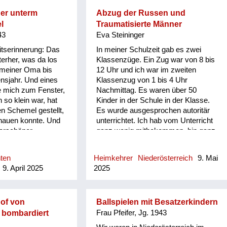
er unterm
Abzug der Russen und
l
Traumatisierte Männer
43
Eva Steininger
itserinnerung: Das
In meiner Schulzeit gab es zwei
terher, was da los
Klassenzüge. Ein Zug war von 8 bis
i meiner Oma bis
12 Uhr und ich war im zweiten
nsjahr. Und eines
Klassenzug von 1 bis 4 Uhr
ie mich zum Fenster,
Nachmittag. Es waren über 50
 so klein war, hat
Kinder in der Schule in der Klasse.
en Schemel gestellt,
Es wurde ausgesprochen autoritär
hauen konnte. Und
unterrichtet. Ich hab vom Unterricht
erschöner,
ganz wenig mitbekommen, bin ganz
immel. Und nach
hinten gesessen in den letzten
 ich Musik gehört.
Reihen. I Und dann 55 sind die
hten
Heimkehrer
Niederösterreich
9. Mai
esungen, ich war
Russen abgezogen. Das war wie ein
9. April 2025
2025
nn habe ich
Volksfest in Zwettl. Die Blasmusik ist
le, viele Leute im
gefahren, die Russen sind
hieren, das hat mir
abgezogen, teilweise wurde
Meine Oma hat nichts
gewunken und sind Freundschaften
of von
Ballspielen mit Besatzerkindern
ab gespürt... (...).
entstanden zu den Einheimischen.
bombardiert
Frau Pfeifer, Jg. 1943
be ich erfahren,
Aber man war sehr froh. Generell