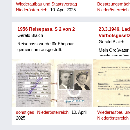
Wiederaufbau und Staatsvertrag
Besatzungsmäch
Niederösterreich
10. April 2025
Niederösterreich
1956 Reisepass, S 2 von 2
23.3.1946, L
Gerald Blaich
Verbotsgeset
Gerald Blaich
Reisepass wurde für Ehepaar
gemeinsam ausgestellt.
Mein Großvater
wurde zur mündl
vor die Sonderk
beim Landeschul
Entnazifizierun
sonstiges
Niederösterreich
10. April
Wiederaufbau und
2025
Niederösterreich