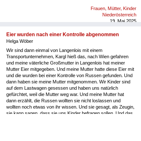
gehabt, aber die waren es dann doch nicht.
Frauen, Mütter, Kinder
Niederösterreich
19. Mai 2025
Eier wurden nach einer Kontrolle abgenommen
Helga Wöber
Wir sind dann einmal von Langenlois mit einem
Transportunternehmen, Kargl hieß das, nach Wien gefahren
und meine väterliche Großmutter in Langenlois hat meiner
Mutter Eier mitgegeben. Und meine Mutter hatte diese Eier mit
und die wurden bei einer Kontrolle von Russen gefunden. Und
dann haben sie meine Mutter mitgenommen. Wir Kinder sind
auf dem Lastwagen gesessen und haben uns natürlich
gefürchtet, weil die Mutter weg war. Und meine Mutter hat
dann erzählt, die Russen wollten sie nicht loslassen und
wollten noch etwas von ihr wissen. Und sie gesagt, als Zeugin,
sie kann sagen, dass sie uns Kinder befragen sollen. Und das
war dann auch so wir durften mit Mutter ohne Eier nach Wien
fahren. Und meine mütterliche Großmutter in Liesing: Da
waren in dem Haus russische Offiziere einquartiert und da
haben wir, da muss ich schon so sieben, acht gewesen sein