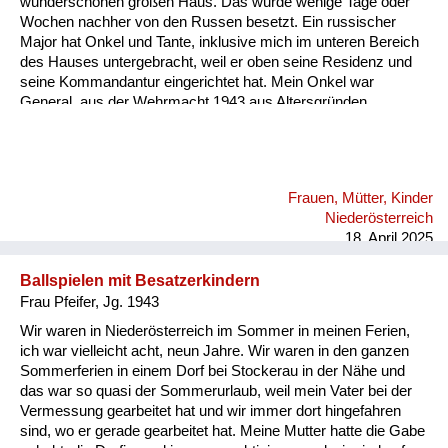
wunderschönen großen Haus. Das wurde wenige Tage oder
Versorgung
Wochen nachher von den Russen besetzt. Ein russischer
Major hat Onkel und Tante, inklusive mich im unteren Bereich
Heimkehrer
des Hauses untergebracht, weil er oben seine Residenz und
seine Kommandantur eingerichtet hat. Mein Onkel war
Fluchtgeschichten
General, aus der Wehrmacht 1943 aus Altersgründen
entlassen. Seine ganzen Orden hatte er versteckt am
Familiengeschichten
Dachboden, mit allem, was er noch aus der Nazi-Zeit hatte
und was auf seine Generalität hätte schließen lassen. Der
Schule und Ausbildung
wirkliche Rang meines Onkels in der Wehrmacht wurde dann
Frauen, Mütter, Kinder
irgendwie entdeckt. Der russische Major hat aber keine
Wiederaufbau und
Niederösterreich
Ressentiments gehabt; sondern er hat seinen Adjutanten
Staatsvertrag
18. April 2025
sofort meinem Onkel zur Verfügung gestel...
Wohnen
Ballspielen mit Besatzerkindern
Frau Pfeifer, Jg. 1943
sonstiges
Wir waren in Niederösterreich im Sommer in meinen Ferien,
ich war vielleicht acht, neun Jahre. Wir waren in den ganzen
Sommerferien in einem Dorf bei Stockerau in der Nähe und
das war so quasi der Sommerurlaub, weil mein Vater bei der
Vermessung gearbeitet hat und wir immer dort hingefahren
sind, wo er gerade gearbeitet hat. Meine Mutter hatte die Gabe