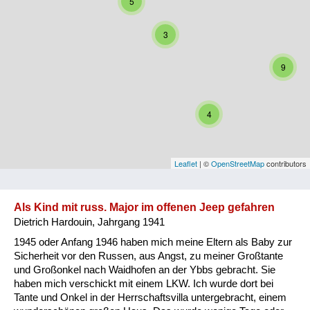
5
Niederösterreich
3
Oberösterreich
9
Salzburg
Steiermark
4
Tirol
Vorarlberg
Leaflet
| ©
OpenStreetMap
contributors
Wien
Als Kind mit russ. Major im offenen Jeep gefahren
Dietrich Hardouin, Jahrgang 1941
Kategorie
1945 oder Anfang 1946 haben mich meine Eltern als Baby zur
Besatzungsmächte
Sicherheit vor den Russen, aus Angst, zu meiner Großtante
und Großonkel nach Waidhofen an der Ybbs gebracht. Sie
Frauen, Mütter, Kinder
haben mich verschickt mit einem LKW. Ich wurde dort bei
Tante und Onkel in der Herrschaftsvilla untergebracht, einem