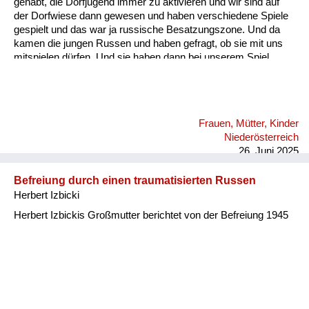
gehabt, die Dorfjugend immer zu aktivieren und wir sind auf
der Dorfwiese dann gewesen und haben verschiedene Spiele
gespielt und das war ja russische Besatzungszone. Und da
kamen die jungen Russen und haben gefragt, ob sie mit uns
mitspielen dürfen. Und sie haben dann bei unserem Spiel
einen Ball über die Schnur und solche Sachen mitgespielt.
Also auch da habe ich eigentlich nur positive Erinnerungen.
Allerdings hat mir meine Mutter schon erzählt, auch von den
grauslichen Taten, die sie im Freundeskreis gehört hat bzw. die
Frauen, Mütter, Kinder
Freunde von ihr erlebt haben. Ich selbst habe das nie erlebt.
Niederösterreich
Ich habe alles immer nur positiv erlebt.
26. Juni 2025
Befreiung durch einen traumatisierten Russen
Herbert Izbicki
Herbert Izbickis Großmutter berichtet von der Befreiung 1945