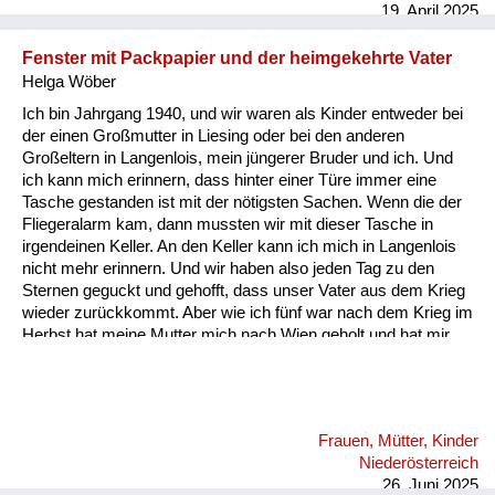
19. April 2025
Fenster mit Packpapier und der heimgekehrte Vater
Helga Wöber
Ich bin Jahrgang 1940, und wir waren als Kinder entweder bei
der einen Großmutter in Liesing oder bei den anderen
Großeltern in Langenlois, mein jüngerer Bruder und ich. Und
ich kann mich erinnern, dass hinter einer Türe immer eine
Tasche gestanden ist mit der nötigsten Sachen. Wenn die der
Fliegeralarm kam, dann mussten wir mit dieser Tasche in
irgendeinen Keller. An den Keller kann ich mich in Langenlois
nicht mehr erinnern. Und wir haben also jeden Tag zu den
Sternen geguckt und gehofft, dass unser Vater aus dem Krieg
wieder zurückkommt. Aber wie ich fünf war nach dem Krieg im
Herbst hat meine Mutter mich nach Wien geholt und hat mir
die Wohnung gezeigt, die ich ja nicht in Erinnerung oder
überhaupt nicht kannte. Und da war alles so finster, weil die
Fenster alle noch mit Packpapier und Kartons verklebt waren.
Und da habe ich mich richtig gefürchtet. Und von diesen
Frauen, Mütter, Kinder
verklebten Fenstern habe ich eigentlich in all diesen
Niederösterreich
Geschichten nichts gehört. Mitgedacht. Das muss ich
26. Juni 2025
erzählen, ...