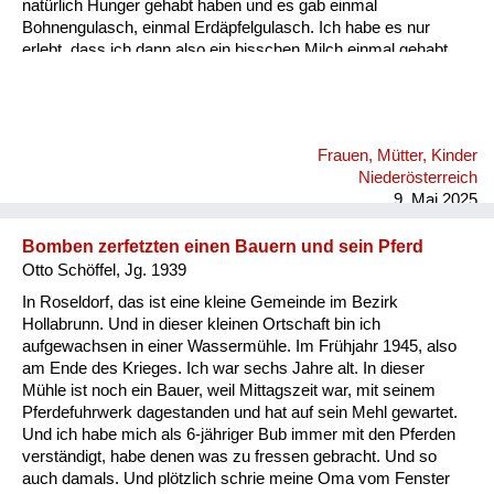
natürlich Hunger gehabt haben und es gab einmal
Bohnengulasch, einmal Erdäpfelgulasch. Ich habe es nur
erlebt, dass ich dann also ein bisschen Milch einmal gehabt
habe und einmal ein Schmalzbrot essen konnte. Aber wie
gesagt, es war auch eine hässliche Zeit damals in unserer
Umgebung. Ob es jetzt überall so war, weiß ich nicht. Aber im
Bezirk Baden haben sich die Bauern sehr bereichert.
Frauen, Mütter, Kinder
Niederösterreich
9. Mai 2025
Bomben zerfetzten einen Bauern und sein Pferd
Otto Schöffel, Jg. 1939
In Roseldorf, das ist eine kleine Gemeinde im Bezirk
Hollabrunn. Und in dieser kleinen Ortschaft bin ich
aufgewachsen in einer Wassermühle. Im Frühjahr 1945, also
am Ende des Krieges. Ich war sechs Jahre alt. In dieser
Mühle ist noch ein Bauer, weil Mittagszeit war, mit seinem
Pferdefuhrwerk dagestanden und hat auf sein Mehl gewartet.
Und ich habe mich als 6-jähriger Bub immer mit den Pferden
verständigt, habe denen was zu fressen gebracht. Und so
auch damals. Und plötzlich schrie meine Oma vom Fenster