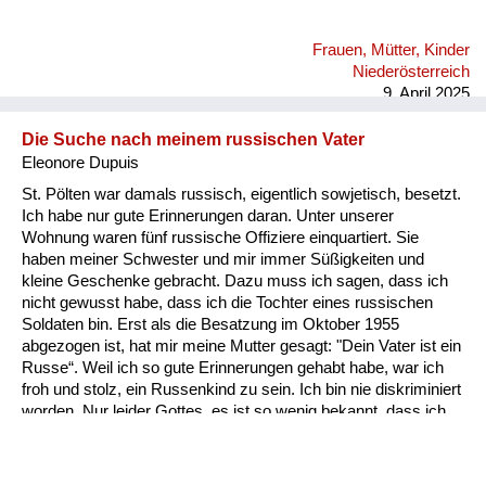
Frauen, Mütter, Kinder
Niederösterreich
9. April 2025
Die Suche nach meinem russischen Vater
Eleonore Dupuis
St. Pölten war damals russisch, eigentlich sowjetisch, besetzt.
Ich habe nur gute Erinnerungen daran. Unter unserer
Wohnung waren fünf russische Offiziere einquartiert. Sie
haben meiner Schwester und mir immer Süßigkeiten und
kleine Geschenke gebracht. Dazu muss ich sagen, dass ich
nicht gewusst habe, dass ich die Tochter eines russischen
Soldaten bin. Erst als die Besatzung im Oktober 1955
abgezogen ist, hat mir meine Mutter gesagt: "Dein Vater ist ein
Russe“. Weil ich so gute Erinnerungen gehabt habe, war ich
froh und stolz, ein Russenkind zu sein. Ich bin nie diskriminiert
worden. Nur leider Gottes, es ist so wenig bekannt, dass ich
mit 79 Jahren noch immer die Spur meines Vaters suche. Ich
fahre auch immer wieder nach Russland. Meine Freunde dort
helfen mir dabei. Ich hätte schon so viele mögliche Väter