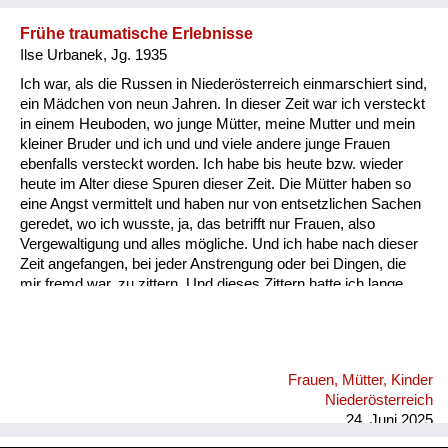
Frühe traumatische Erlebnisse
Ilse Urbanek, Jg. 1935
Ich war, als die Russen in Niederösterreich einmarschiert sind,
ein Mädchen von neun Jahren. In dieser Zeit war ich versteckt
in einem Heuboden, wo junge Mütter, meine Mutter und mein
kleiner Bruder und ich und und viele andere junge Frauen
ebenfalls versteckt worden. Ich habe bis heute bzw. wieder
heute im Alter diese Spuren dieser Zeit. Die Mütter haben so
eine Angst vermittelt und haben nur von entsetzlichen Sachen
geredet, wo ich wusste, ja, das betrifft nur Frauen, also
Vergewaltigung und alles mögliche. Und ich habe nach dieser
Zeit angefangen, bei jeder Anstrengung oder bei Dingen, die
mir fremd war, zu zittern. Und dieses Zittern hatte ich lange,
lange Zeit, als ich mit zwei kleinen Kindern zu studieren
begann, habe ich bei der ersten Prüfung eine Viertelstunde
nicht schreiben können, weil ich so gezittert habe, und ich
habe dann irgendwann einmal eine Psychotherapie gemacht,
Frauen, Mütter, Kinder
dann war es besser. Aber jetzt im Alter ist es wieder da ist,
Niederösterreich
wenn ich mich anstrengen muss, ich b...
24. Juni 2025