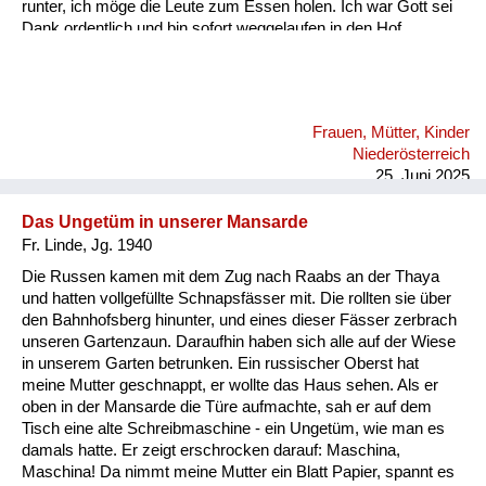
runter, ich möge die Leute zum Essen holen. Ich war Gott sei
Dank ordentlich und bin sofort weggelaufen in den Hof.
Plötzlich ein lauter Krach. Ich bin zurückgelaufen und hab
gesehen, wie der Bauer und das Pferd fast zerfetzt und tot dort
lagen. Ein russisches Flugzeug hat bombardiert. Und zwar
einen Konvoi voll deutscher Soldatenautos.
Frauen, Mütter, Kinder
Niederösterreich
25. Juni 2025
Das Ungetüm in unserer Mansarde
Fr. Linde, Jg. 1940
Die Russen kamen mit dem Zug nach Raabs an der Thaya
und hatten vollgefüllte Schnapsfässer mit. Die rollten sie über
den Bahnhofsberg hinunter, und eines dieser Fässer zerbrach
unseren Gartenzaun. Daraufhin haben sich alle auf der Wiese
in unserem Garten betrunken. Ein russischer Oberst hat
meine Mutter geschnappt, er wollte das Haus sehen. Als er
oben in der Mansarde die Türe aufmachte, sah er auf dem
Tisch eine alte Schreibmaschine - ein Ungetüm, wie man es
damals hatte. Er zeigt erschrocken darauf: Maschina,
Maschina! Da nimmt meine Mutter ein Blatt Papier, spannt es