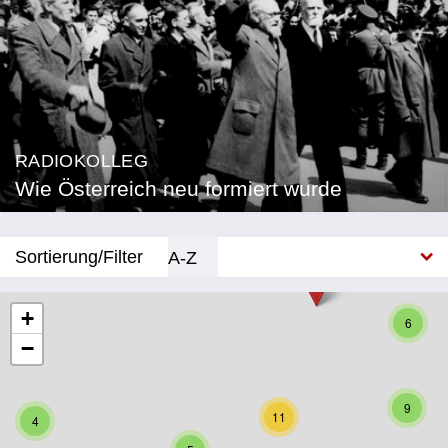
RADIOKOLLEG
Wie Österreich neu formiert wurde
Sortierung/Filter
A-Z
Neu
+
6
−
Bundesland
Burgenland
9
11
4
Kärnten