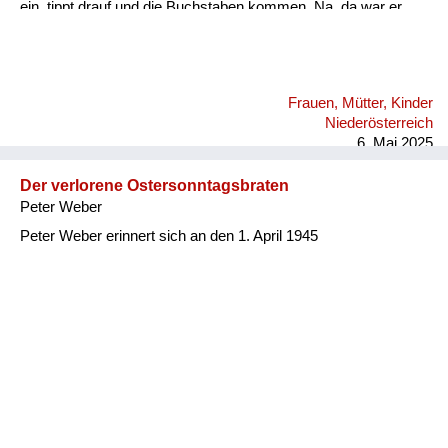
ein, tippt drauf und die Buchstaben kommen. Na, da war er
beruhigt, dass das kein Maschinengewehr oder sonst
irgendwas war.
Frauen, Mütter, Kinder
Niederösterreich
6. Mai 2025
Der verlorene Ostersonntagsbraten
Peter Weber
Peter Weber erinnert sich an den 1. April 1945