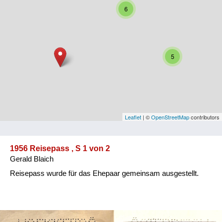
6
Niederösterreich
Oberösterreich
Salzburg
5
Steiermark
Tirol
Vorarlberg
Leaflet
| ©
OpenStreetMap
contributors
Wien
1956 Reisepass , S 1 von 2
Gerald Blaich
Kategorie
Reisepass wurde für das Ehepaar gemeinsam ausgestellt.
Besatzungsmächte
Frauen, Mütter, Kinder