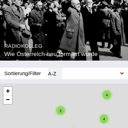
RADIOKOLLEG
Wie Österreich neu formiert wurde
Sortierung/Filter
A-Z
Neu
+
4
−
Bundesland
2
Burgenland
4
Kärnten