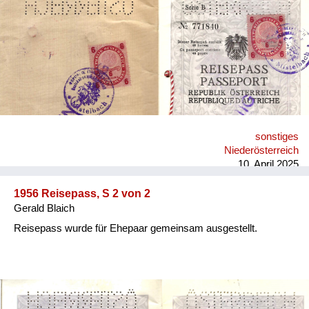
Versorgung
Heimkehrer
Fluchtgeschichten
Familiengeschichten
Schule und Ausbildung
sonstiges
Wiederaufbau und
Niederösterreich
Staatsvertrag
10. April 2025
Wohnen
1956 Reisepass, S 2 von 2
Gerald Blaich
sonstiges
Reisepass wurde für Ehepaar gemeinsam ausgestellt.