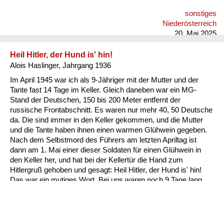
muss in dem System was falsch sein. Und da sind erste
sonstiges
Zweifel bei mir gewachsen.
Niederösterreich
20. Mai 2025
Heil Hitler, der Hund is' hin!
Alois Haslinger, Jahrgang 1936
Im April 1945 war ich als 9-Jähriger mit der Mutter und der
Tante fast 14 Tage im Keller. Gleich daneben war ein MG-
Stand der Deutschen, 150 bis 200 Meter entfernt der
russische Frontabschnitt. Es waren nur mehr 40, 50 Deutsche
da. Die sind immer in den Keller gekommen, und die Mutter
und die Tante haben ihnen einen warmen Glühwein gegeben.
Nach dem Selbstmord des Führers am letzten Apriltag ist
dann am 1. Mai einer dieser Soldaten für einen Glühwein in
den Keller her, und hat bei der Kellertür die Hand zum
Hitlergruß gehoben und gesagt: Heil Hitler, der Hund is' hin!
Das war ein mutiges Wort. Bei uns waren noch 9 Tage lang
Kampfhandlungen, er hätte sofort wegen Wehrkraftzersetzung
erschossen werden können. Ein Steirer war es, das weiß ich
noch, dieses herbe Männergesicht, mit Stahlhelm ist er da
gestanden..