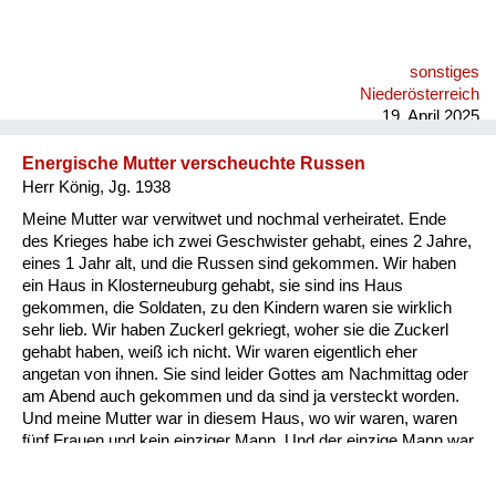
sonstiges
Niederösterreich
19. April 2025
Energische Mutter verscheuchte Russen
Herr König, Jg. 1938
Meine Mutter war verwitwet und nochmal verheiratet. Ende
des Krieges habe ich zwei Geschwister gehabt, eines 2 Jahre,
eines 1 Jahr alt, und die Russen sind gekommen. Wir haben
ein Haus in Klosterneuburg gehabt, sie sind ins Haus
gekommen, die Soldaten, zu den Kindern waren sie wirklich
sehr lieb. Wir haben Zuckerl gekriegt, woher sie die Zuckerl
gehabt haben, weiß ich nicht. Wir waren eigentlich eher
angetan von ihnen. Sie sind leider Gottes am Nachmittag oder
am Abend auch gekommen und da sind ja versteckt worden.
Und meine Mutter war in diesem Haus, wo wir waren, waren
fünf Frauen und kein einziger Mann. Und der einzige Mann war
meine Mutter. Und wenn die gekommen sind, hat sie das
Fenster aufgerissen. 200 Meter von uns war eine