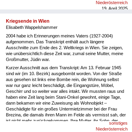
Niederösterreich
19. April 2025
Kriegsende in Wien
Elisabeth Wappelshammer
2004 habe ich Erinnerungen meines Vaters (1927-2004)
aufgenommen. Das Transkript enthält auch längere
Ausschnitte zum Ende des 2. Weltkriegs in Wien. Sie zeigen,
wie unübersichtlich diese Zeit war, zumal seine Mutter, meine
Großmutter, Jüdin war.
Kurzer Ausschnitt aus dem Transkript: Am 13. Februar 1945
sind wir (im 10. Bezirk) ausgebombt worden. Von der Straße
aus gesehen ist links eine Bombe rein, die Wohnung selbst
war nur ganz leicht beschädigt, die Eingangstüre, Möbel,
Geschirr und so weiter war alles intakt. Wir mussten raus und
haben eine Zeit lang beim Stani-Onkel gewohnt, einige Tage,
dann bekamen wir eine Zuweisung als Wohnobjekt –
Geschädigte für ein großes Untermietzimmer bei der Frau
Brezina, die damals ihren Mann im Felde als vermisst sah, der
ist nicht mehr zurückgekommen. Ihre Mutter, ihr Sohn, der
sonstiges
Walter, der ein, zwei Jahre jünger war als ich, wir haben uns
Niederösterreich