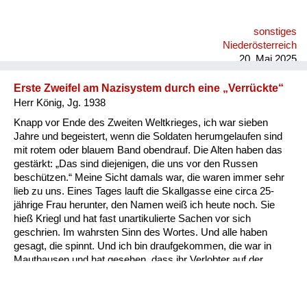
Kommandostelle in der Hauptstraße unten und hat gebrüllt,
was gegangen ist, hat einem Unteroffizier alle Ehre gemacht: „
sonstiges
Die Russen sind da!“ und „Kommandatura“. Und tatsächlich
Niederösterreich
sind in den meisten Fällen Minuten nachher ist ein Wagen
20. Mai 2025
gekommen und hat die...
Erste Zweifel am Nazisystem durch eine „Verrückte“
Herr König, Jg. 1938
Knapp vor Ende des Zweiten Weltkrieges, ich war sieben
Jahre und begeistert, wenn die Soldaten herumgelaufen sind
mit rotem oder blauem Band obendrauf. Die Alten haben das
gestärkt: „Das sind diejenigen, die uns vor den Russen
beschützen.“ Meine Sicht damals war, die waren immer sehr
lieb zu uns. Eines Tages lauft die Skallgasse eine circa 25-
jährige Frau herunter, den Namen weiß ich heute noch. Sie
hieß Kriegl und hat fast unartikulierte Sachen vor sich
geschrien. Im wahrsten Sinn des Wortes. Und alle haben
gesagt, die spinnt. Und ich bin draufgekommen, die war in
Mauthausen und hat gesehen, dass ihr Verlobter auf der
Steinstiege, der bekannten, also praktisch zu Tode gebracht
wurde und wollte das irgendjemandem mitteilen. Und damals,
mit meiner sieben Jahren, ist mir gekommen der Gedanke, da