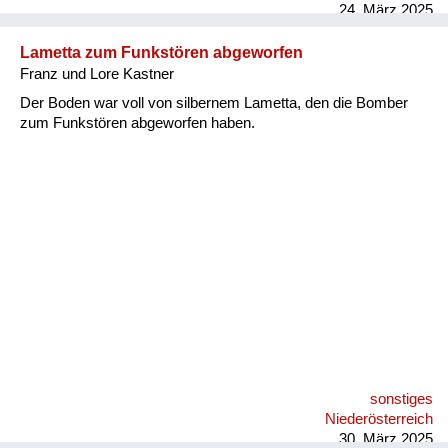
sehr schnell angefreundet. Eine der Blödheiten meiner Mutter
24. März 2025
und meiner Schwester war, dass sie überall gesagt haben,
dass wir jüdisch waren. Das mit dem Judenstempel war nur,
Lametta zum Funkstören abgeworfen
weil meine Schwester in die Schule gegangen ist und,
Franz und Lore Kastner
masochistischer weise mit dem Lehrer gesprochen hat. Das
hat sie auch gemacht bei meiner Lehrfrau in der Schneiderei
Der Boden war voll von silbernem Lametta, den die Bomber
und auch...
zum Funkstören abgeworfen haben.
sonstiges
Niederösterreich
30. März 2025