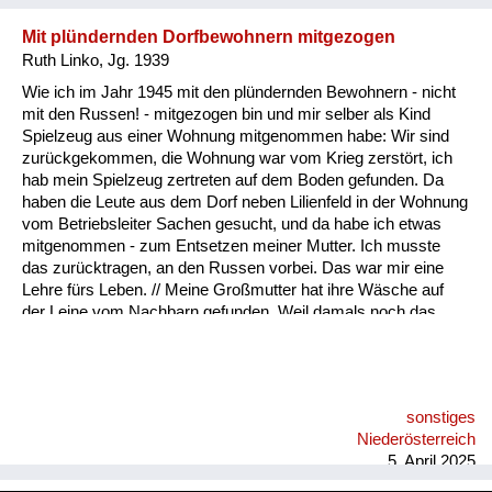
Mit plündernden Dorfbewohnern mitgezogen
Ruth Linko, Jg. 1939
Wie ich im Jahr 1945 mit den plündernden Bewohnern - nicht
mit den Russen! - mitgezogen bin und mir selber als Kind
Spielzeug aus einer Wohnung mitgenommen habe: Wir sind
zurückgekommen, die Wohnung war vom Krieg zerstört, ich
hab mein Spielzeug zertreten auf dem Boden gefunden. Da
haben die Leute aus dem Dorf neben Lilienfeld in der Wohnung
vom Betriebsleiter Sachen gesucht, und da habe ich etwas
mitgenommen - zum Entsetzen meiner Mutter. Ich musste
das zurücktragen, an den Russen vorbei. Das war mir eine
Lehre fürs Leben. // Meine Großmutter hat ihre Wäsche auf
der Leine vom Nachbarn gefunden. Weil damals noch das
Monogramm in Wäschestücken drinnen war, hat sie einfach
die Wäsche von der Leine runtergenommen und hat gesagt,
das ist meine. Also durchaus nicht nur die Fremden, auch die
eigenen Leute sind durch den Ort gezogen und haben
sonstiges
mitgenommen, was sie gebraucht haben.
Niederösterreich
5. April 2025