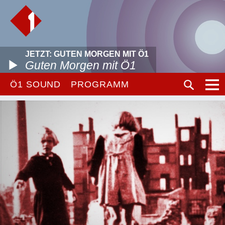
JETZT: GUTEN MORGEN MIT Ö1
Guten Morgen mit Ö1
Ö1 SOUND
PROGRAMM