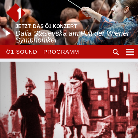
JETZT: DAS Ö1 KONZERT
Dalia Stasevska am Pult der Wiener
Symphoniker
Ö1 SOUND
PROGRAMM