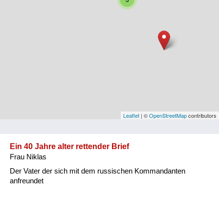
Niederösterreich
Oberösterreich
Salzburg
Steiermark
Tirol
Vorarlberg
Leaflet
| ©
OpenStreetMap
contributors
Wien
Ein 40 Jahre alter rettender Brief
Frau Niklas
Kategorie
Der Vater der sich mit dem russischen Kommandanten
Besatzungsmächte
anfreundet
Frauen, Mütter, Kinder