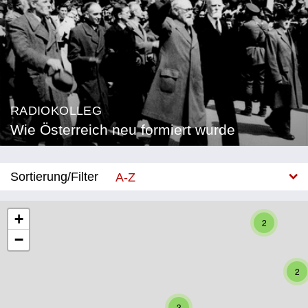
RADIOKOLLEG
Wie Österreich neu formiert wurde
Sortierung/Filter
A-Z
Neu
+
2
−
Bundesland
Burgenland
2
Kärnten
3