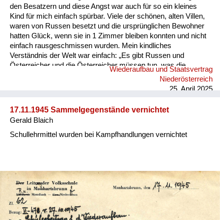
den Besatzern und diese Angst war auch für so ein kleines
Kind für mich einfach spürbar. Viele der schönen, alten Villen,
waren von Russen besetzt und die ursprünglichen Bewohner
hatten Glück, wenn sie in 1 Zimmer bleiben konnten und nicht
einfach rausgeschmissen wurden. Mein kindliches
Verständnis der Welt war einfach: „Es gibt Russen und
Österreicher und die Österreicher müssen tun, was die
Wiederaufbau und Staatsvertrag
Russen wollen.“ Die Angst vor den Russen war immer da –
Niederösterreich
vor Kindern wurde über Politik nicht gesprochen, zu groß
25. April 2025
waren die Ängste, dass man sie in der Schule ausfragen
konnte. Arbeit gab es nur, wenn man Mitglied in der
17.11.1945 Sammelgegenstände vernichtet
kommunistischen Partei war. Dann musste man auch die
Gerald Blaich
Zeitung „Volksstimme“ abonnieren. Zum Kassieren der Abo-
Gebühr wurde ein Parteimitglied verpflichtet und man konnte
Schullehrmittel wurden bei Kampfhandlungen vernichtet
nie wissen, ob dieser Kass...