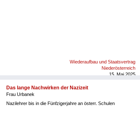
Versorgung
Heimkehrer
Fluchtgeschichten
Familiengeschichten
Schule und Ausbildung
Wiederaufbau und Staatsvertrag
Wiederaufbau und
Niederösterreich
Staatsvertrag
15. Mai 2025
Wohnen
Das lange Nachwirken der Nazizeit
Frau Urbanek
sonstiges
Nazilehrer bis in die Fünfzigerjahre an österr. Schulen