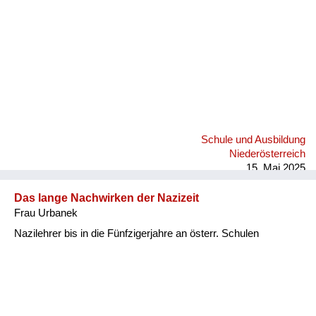
Versorgung
Heimkehrer
Fluchtgeschichten
Familiengeschichten
Schule und Ausbildung
Schule und Ausbildung
Wiederaufbau und
Niederösterreich
Staatsvertrag
15. Mai 2025
Wohnen
Das lange Nachwirken der Nazizeit
Frau Urbanek
sonstiges
Nazilehrer bis in die Fünfzigerjahre an österr. Schulen