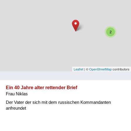
Niederösterreich
Oberösterreich
Salzburg
2
Steiermark
Tirol
Vorarlberg
Leaflet
| ©
OpenStreetMap
contributors
Wien
Ein 40 Jahre alter rettender Brief
Frau Niklas
Kategorie
Der Vater der sich mit dem russischen Kommandanten
Besatzungsmächte
anfreundet
Frauen, Mütter, Kinder