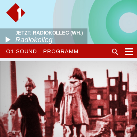
JETZT: RADIOKOLLEG (WH.)
Radiokolleg
Ö1 SOUND
PROGRAMM