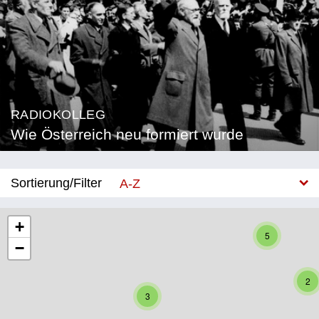
RADIOKOLLEG
Wie Österreich neu formiert wurde
Sortierung/Filter
A-Z
Neu
+
5
−
Bundesland
Burgenland
2
3
Kärnten