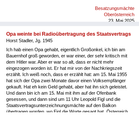
das ist die Geschichte zum Schmunzeln. Was meine Eltern
Besatzungsmächte
natürlich doch sehr bedrückt hat, weil damals gab es einige
Oberösterreich
Verschleppungen, die auch bekannt wurden, meist nur durch
23. Mai 2025
Hörensagen: sie hatten Ang...
Opa weinte bei Radioübertragung des Staatsvertrags
Horst Stadler, Jg. 1945
Ich hab einen Opa gehabt, eigentlich Großonkel, ich bin am
Bauernhof groß geworden, er war einer, der sehr kritisch mit
dem Hitler war. Aber er war so alt, dass er nicht mehr
eingezogen worden ist. Er hat mir von der Nachkriegszeit
erzählt. Ich weiß noch, dass er erzählt hat: am 15. Mai 1955
hat sich der Opa zwei Monate davor einen Volksempfänger
gekauft. Hat eh kein Geld gehabt, aber hat ihn sich geleistet.
Und dann bin ich am 15. Mai mit ihm auf der Ofenbank
gesessen, und dann sind um 11 Uhr Leopold Figl und die
Staatsvertragsunterzeichnungsmächte auf den Balkon
übertragen worden, wo Figl die Worte gesagt hat „Österreich
ist frei“. Mein Opa hat nie geweint und in diesem Augenblick
hat er wie ein kleines Kind vor Freude geweint. Da war er 80
Jahre alt. Und seitdem bin ich ein glühender Verfechter der
Demokratie, der Werte der Freiheit, der Vielfalt, weil ich merke,