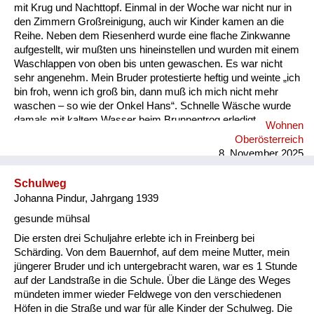
mit Krug und Nachttopf. Einmal in der Woche war nicht nur in
den Zimmern Großreinigung, auch wir Kinder kamen an die
Reihe. Neben dem Riesenherd wurde eine flache Zinkwanne
aufgestellt, wir mußten uns hineinstellen und wurden mit einem
Waschlappen von oben bis unten gewaschen. Es war nicht
sehr angenehm. Mein Bruder protestierte heftig und weinte „ich
bin froh, wenn ich groß bin, dann muß ich mich nicht mehr
waschen – so wie der Onkel Hans“. Schnelle Wäsche wurde
damals mit kaltem Wasser beim Brunnentrog erledigt.
Wohnen
Ansonsten im Zimmer mit warmen Wasser, das in der Küche
Oberösterreich
vom seitlich eingebauten Wasserbecken geholt wurde. Ich
8. November 2025
kann mich eigentlich nicht erinnern, daß einer von den vielen
Menschen am Ho...
Schulweg
Johanna Pindur, Jahrgang 1939
gesunde mühsal
Die ersten drei Schuljahre erlebte ich in Freinberg bei
Schärding. Von dem Bauernhof, auf dem meine Mutter, mein
jüngerer Bruder und ich untergebracht waren, war es 1 Stunde
auf der Landstraße in die Schule. Über die Länge des Weges
mündeten immer wieder Feldwege von den verschiedenen
Höfen in die Straße und war für alle Kinder der Schulweg. Die