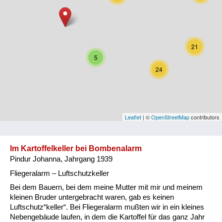
Niederösterreich
Oberösterreich
21
Salzburg
5
24
Steiermark
Tirol
Vorarlberg
Leaflet
| ©
OpenStreetMap
contributors
Wien
Im Kartoffelkeller bei Bombenalarm
Pindur Johanna, Jahrgang 1939
Kategorie
Fliegeralarm – Luftschutzkeller
Besatzungsmächte
Bei dem Bauern, bei dem meine Mutter mit mir und meinem
kleinen Bruder untergebracht waren, gab es keinen
Frauen, Mütter, Kinder
Luftschutz“keller“. Bei Fliegeralarm mußten wir in ein kleines
Nebengebäude laufen, in dem die Kartoffel für das ganz Jahr