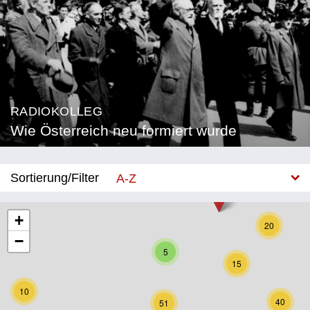
RADIOKOLLEG
Wie Österreich neu formiert wurde
Sortierung/Filter
A-Z
Neu
+
20
−
Bundesland
5
15
Burgenland
10
Kärnten
40
51