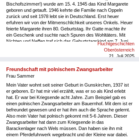
Bischofszimmer!) wurde am 15. 4. 1945 das Kind Margarete
geboren und getauft. 1946 kehrte die Familie nach Oppeln
zurück und seit 1978 lebt sie in Deutschland. Erst heuer
erfuhren wir von der Mitmenschlichkeit unseres Onkels. Heuer
feierte Margarete ihren 80. Geburtstag. Ihr Gatte machte ihr
ein Geschenk und suchte nach Spuren des Wohltäters. Mit
Nichten und Neffen traf sich das Geburtstagskind am 7. Juni
Fluchtgeschichten
2025 an dessen Grab (Pfarre Rannariedl, Pühret 4143
Oberösterreich
Neustift) in Österreich.
21. Juli 2025
Freundschaft mit polnischem Zwangsarbeiter
Frau Sammer
Mein Vater wohnt seit seiner Geburt in Gunskirchen, 1937 ist
er geboren. Er hat mir viel erzählt, was er so als Kind erlebt
hat. Er war bei Kriegsende acht Jahre. Zum Beispiel gab es
einen polnischen Zwangsarbeiter am Bauernhof. Mit dem ist er
befreundet gewesen und er hat ihm auch die Sprache gelernt.
Also mein Vater hat polnisch gekonnt mit 5-6 Jahren. Dieser
Zwangsarbeiter hat dann zum Kriegsende in das
Barackenlager nach Wels müssen. Dan haben sie ihn mit
einem Pferdefuhrwerk wegebracht und der Kleine war dabei.