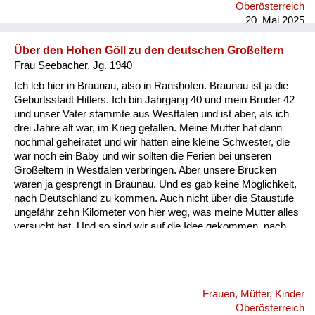
Oberösterreich
hingeschoben hab übers Brot, und ganz zum Schluss, wenn
20. Mai 2025
das Brot fertig war, hab ich dann di...
Über den Hohen Göll zu den deutschen Großeltern
Frau Seebacher, Jg. 1940
Ich leb hier in Braunau, also in Ranshofen. Braunau ist ja die
Geburtsstadt Hitlers. Ich bin Jahrgang 40 und mein Bruder 42
und unser Vater stammte aus Westfalen und ist aber, als ich
drei Jahre alt war, im Krieg gefallen. Meine Mutter hat dann
nochmal geheiratet und wir hatten eine kleine Schwester, die
war noch ein Baby und wir sollten die Ferien bei unseren
Großeltern in Westfalen verbringen. Aber unsere Brücken
waren ja gesprengt in Braunau. Und es gab keine Möglichkeit,
nach Deutschland zu kommen. Auch nicht über die Staustufe
ungefähr zehn Kilometer von hier weg, was meine Mutter alles
versucht hat. Und so sind wir auf die Idee gekommen, nach
Salzburg bzw. Hallein zu fahren. Mein Stiefvater und meine
Großmutter haben uns begleitet, weil meine Mutter hatte ja das
Baby. Und wir fuhren dort und gingen unter den Hohen Göll, da
gab es eine Hütte genau an der Grenze. Und ich glaube, das
Frauen, Mütter, Kinder
war das Purtschellerhaus. Und da haben sich viele Menschen
Oberösterreich
getroffen. Und von der anderen Seite ...