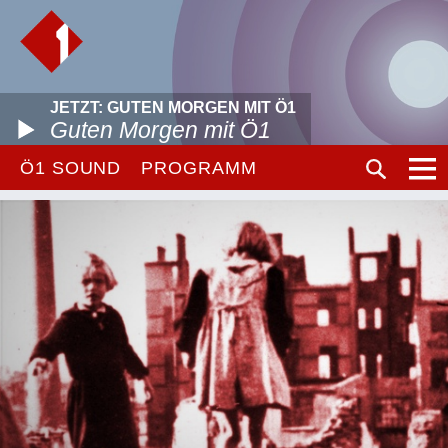
JETZT: GUTEN MORGEN MIT Ö1
Guten Morgen mit Ö1
Ö1 SOUND
PROGRAMM