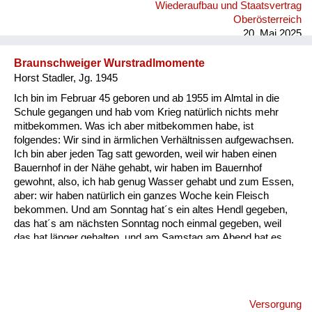
Wiederaufbau und Staatsvertrag
was für ein Schatz das ist, wenn man das verloren gehabt hat.
Oberösterreich
Für mich ist das sicher in meiner Einstellung ein Wendep...
20. Mai 2025
Braunschweiger Wurstradlmomente
Horst Stadler, Jg. 1945
Ich bin im Februar 45 geboren und ab 1955 im Almtal in die
Schule gegangen und hab vom Krieg natürlich nichts mehr
mitbekommen. Was ich aber mitbekommen habe, ist
folgendes: Wir sind in ärmlichen Verhältnissen aufgewachsen.
Ich bin aber jeden Tag satt geworden, weil wir haben einen
Bauernhof in der Nähe gehabt, wir haben im Bauernhof
gewohnt, also, ich hab genug Wasser gehabt und zum Essen,
aber: wir haben natürlich ein ganzes Woche kein Fleisch
bekommen. Und am Sonntag hat´s ein altes Hendl gegeben,
das hat´s am nächsten Sonntag noch einmal gegeben, weil
das hat länger gehalten, und am Samstag am Abend hat es
etwas gegeben, was einmalig war und zwar hat´s am Abend
für uns Kinder a Braunschweiger gegeben, und zwar
aufgeschnitten in dünne Radln und die haben wir aufs Brot
gelegt. Und da weiß ich heut noch, wie ich damals als kleiner
Versorgung
Bub mit der Zunge allweil die Braunschweiger Radln vor mich