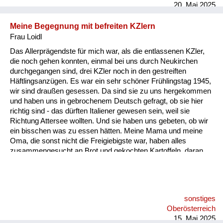
20. Mai 2025
Meine Begegnung mit befreiten KZlern
Frau Loidl
Das Allerprägendste für mich war, als die entlassenen KZler,
die noch gehen konnten, einmal bei uns durch Neukirchen
durchgegangen sind, drei KZler noch in den gestreiften
Häftlingsanzügen. Es war ein sehr schöner Frühlingstag 1945,
wir sind draußen gesessen. Da sind sie zu uns hergekommen
und haben uns in gebrochenem Deutsch gefragt, ob sie hier
richtig sind - das dürften Italiener gewesen sein, weil sie
Richtung Attersee wollten. Und sie haben uns gebeten, ob wir
ein bisschen was zu essen hätten. Meine Mama und meine
Oma, die sonst nicht die Freigiebigste war, haben alles
zusammengesucht an Brot und gekochten Kartoffeln, daran
erinnere ich mich sehr genau. Ich habe noch nie in meinem
Leben so etwas gesehen - Menschen, die nur mehr Haut und
Knochen sind.
sonstiges
Oberösterreich
15. Mai 2025