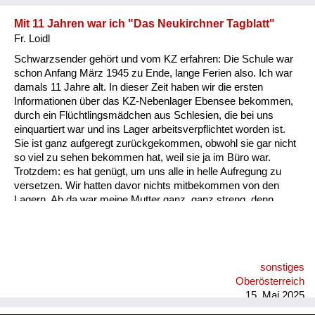
Mit 11 Jahren war ich "Das Neukirchner Tagblatt"
Fr. Loidl
Schwarzsender gehört und vom KZ erfahren: Die Schule war
schon Anfang März 1945 zu Ende, lange Ferien also. Ich war
damals 11 Jahre alt. In dieser Zeit haben wir die ersten
Informationen über das KZ-Nebenlager Ebensee bekommen,
durch ein Flüchtlingsmädchen aus Schlesien, die bei uns
einquartiert war und ins Lager arbeitsverpflichtet worden ist.
Sie ist ganz aufgeregt zurückgekommen, obwohl sie gar nicht
so viel zu sehen bekommen hat, weil sie ja im Büro war.
Trotzdem: es hat genügt, um uns alle in helle Aufregung zu
versetzen. Wir hatten davor nichts mitbekommen von den
Lagern. Ab da war meine Mutter ganz, ganz streng, denn
damals waren im Stadl meiner Großmutter schon
Volkssturmmänner aus Wien einquartiert. Die haben die
Frequenz eines Schwarzsenders im Radio gehabt - und die
haben mich animiert, den zu hören. Meine Mutter hatte Angst,
sonstiges
dass uns jemand anzeigt, aber ich habe gesagt: Wer soll denn
Oberösterreich
uns hören? Ich drehe ja eh ganz leise. Ich habe immer diesen
15. Mai 2025
englischen Schwa...