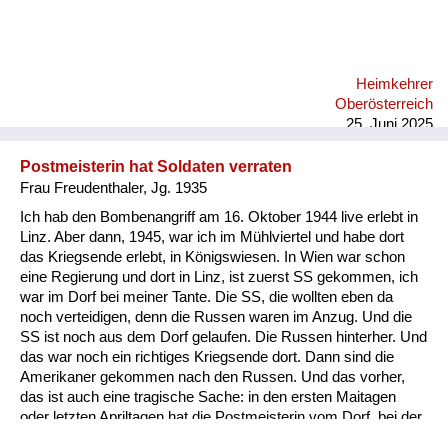
ich sehe diese vielen Leute, die gestorben sind. Also für mich
war das eine Geschichte, die unvorstellbar ist und ich fühle
mich auch in dieser Zeit hier nicht wohl, wo ein Schritt zurück
passiert in die Vergangenheit und man sich wieder gegenseitig
Heimkehrer
über Kontinente hinweg anbrüllt, und das ist einfach eine
Oberösterreich
fürchterliche Geschichte.
25. Juni 2025
Postmeisterin hat Soldaten verraten
Frau Freudenthaler, Jg. 1935
Ich hab den Bombenangriff am 16. Oktober 1944 live erlebt in
Linz. Aber dann, 1945, war ich im Mühlviertel und habe dort
das Kriegsende erlebt, in Königswiesen. In Wien war schon
eine Regierung und dort in Linz, ist zuerst SS gekommen, ich
war im Dorf bei meiner Tante. Die SS, die wollten eben da
noch verteidigen, denn die Russen waren im Anzug. Und die
SS ist noch aus dem Dorf gelaufen. Die Russen hinterher. Und
das war noch ein richtiges Kriegsende dort. Dann sind die
Amerikaner gekommen nach den Russen. Und das vorher,
das ist auch eine tragische Sache: in den ersten Maitagen
oder letzten Apriltagen hat die Postmeisterin vom Dorf, bei der
kam ein junger Soldat, wollte mit seinen Eltern telefonieren, hat