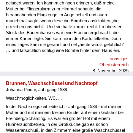
Versorgung
gelagert waren. Ich kann mich noch erinnern, daß meine
Mutter bei Fliegeralarm zum Himmel schaute, die
Heimkehrer
herannahenden Flugzeuge im Auge behielt und auch
manchmal sagte, wenn diese die Bomben ausklinkten „die
Fluchtgeschichten
erreichen uns nicht“. Und sie hatte immer recht. Im obersten
Stock des Bauernhauses war eine Frau untergebracht, die
Familiengeschichten
immer Karten legte. Sie kam nie in den Kartoffelkeller. Doch
eines Tages kam sie gerannt und rief „heute wird’s gefährlich“
Schule und Ausbildung
… und tatsächlich schlug eine Bombe hinter dem Haus ein.
sonstiges
Wiederaufbau und
Oberösterreich
Staatsvertrag
8. November 2025
Wohnen
Brunnen, Waschschüssel und Nachttopf
Johanna Pindur, Jahrgang 1939
sonstiges
Waschmöglichkeiten, WC, ...
In der Nachkriegszeit lebte ich - Jahrgang 1939 - mit meiner
Mutter und mit meinem kleinen Bruder auf einem Gutshof bei
Freinberg/Schärding. Es war ein großer Hof mit einem
Hühnerzuchtbetrieb. In der Großküche gab es schon
Wasseranschluß, in den Zimmern eine große Waschschüssel