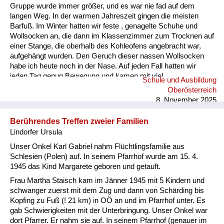
Gruppe wurde immer größer, und es war nie fad auf dem
langen Weg. In der warmen Jahreszeit gingen die meisten
Barfuß. Im Winter hatten wir feste , genagelte Schuhe und
Wollsocken an, die dann im Klassenzimmer zum Trocknen auf
einer Stange, die oberhalb des Kohleofens angebracht war,
aufgehängt wurden. Den Geruch dieser nassen Wollsocken
habe ich heute noch in der Nase. Auf jeden Fall hatten wir
jeden Tag genug Bewegung und kamen mit viel
Schule und Ausbildung
angereichertem Sauerstoff zum Unterricht.
Oberösterreich
8. November 2025
Berührendes Treffen zweier Familien
Lindorfer Ursula
Unser Onkel Karl Gabriel nahm Flüchtlingsfamilie aus
Schlesien (Polen) auf. In seinem Pfarrhof wurde am 15. 4.
1945 das Kind Margarete geboren und getauft.
Frau Martha Staisch kam im Jänner 1945 mit 5 Kindern und
schwanger zuerst mit dem Zug und dann von Schärding bis
Kopfing zu Fuß (! 21 km) in OÖ an und im Pfarrhof unter. Es
gab Schwierigkeiten mit der Unterbringung. Unser Onkel war
dort Pfarrer. Er nahm sie auf. In seinem Pfarrhof (genauer im