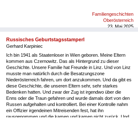
fragte, ob mich ein Militärauto mitnehmen könnte. Nach
langem Reden nahm mich eines mit. Dann konnte ich mit
Familiengeschichten
meiner Schwester alles weitere besprechen. DieToten dieses
Oberösterreich
Viertels der letzten Nacht waren im Turnsaal der
23. Mai 2025
Raimundschule...
Russisches Geburtstagsstamperl
Gerhard Karpiniec
Ich bin 1941 als Staatenloser in Wien geboren. Meine Eltern
kommen aus Czernowitz. Das als Hintergrund zu dieser
Geschichte. Unsere Familie hat Freunde in Linz. Und von Linz
musste man natürlich durch die Besatzungszone
Niederösterreich fahren, um dort anzukommen. Und da gibt es
diese Geschichte, die unseren Eltern sehr, sehr starkes
Bedenken hatten. Und zwar der Zug ist irgendwo über die
Enns oder die Traun gefahren und wurde damals dort von den
Russen aufgehalten und kontrolliert. Bei einer Kontrolle nahm
ein Offizier irgendeinen Mitreisenden fest, hat ihn
rausgenommen und die kamen und kamen nicht zurück. Und
als sie zurückkamen, war der Fahrgast stockbetrunken. Der
Grund war ganz einfach: Der Offizier hatte beim Durchlesen
bemerkt, dass die zwei das gleiche Geburtsdatum hatten. Ja,