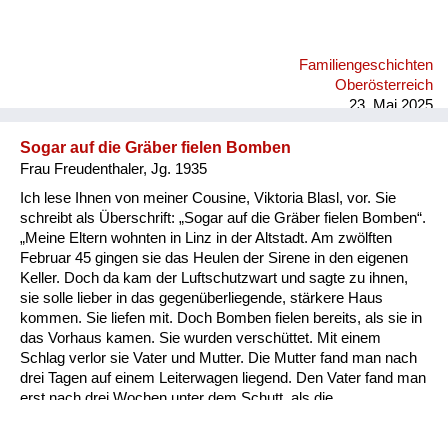
es auch gemacht und hat gesagt. „Ich bin so nahe zu daheim,
ich komm jetzt. Der Krieg, es ist aus.“ Die Postmeisterin, eine
so fanatische Frau, hat das sofort weitergegeben. Er wurde
Familiengeschichten
noch sofort standrechtlich geköpft oder gehängt. Das war in
Oberösterreich
den letzten Tagen, wo in Wien sch...
23. Mai 2025
Sogar auf die Gräber fielen Bomben
Frau Freudenthaler, Jg. 1935
Ich lese Ihnen von meiner Cousine, Viktoria Blasl, vor. Sie
schreibt als Überschrift: „Sogar auf die Gräber fielen Bomben“.
„Meine Eltern wohnten in Linz in der Altstadt. Am zwölften
Februar 45 gingen sie das Heulen der Sirene in den eigenen
Keller. Doch da kam der Luftschutzwart und sagte zu ihnen,
sie solle lieber in das gegenüberliegende, stärkere Haus
kommen. Sie liefen mit. Doch Bomben fielen bereits, als sie in
das Vorhaus kamen. Sie wurden verschüttet. Mit einem
Schlag verlor sie Vater und Mutter. Die Mutter fand man nach
drei Tagen auf einem Leiterwagen liegend. Den Vater fand man
erst nach drei Wochen unter dem Schutt, als die
Todesursache der Eltern kam, konnte ich nicht per Bahn nach
Linz fahren von Enns. So ging ich in die Ennser Kaserne und