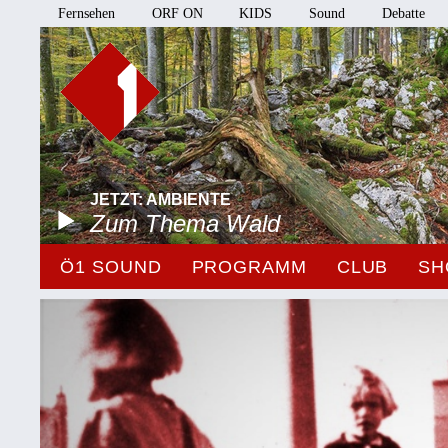
Fernsehen
ORF ON
KIDS
Sound
Debatte
JETZT: AMBIENTE
Zum Thema Wald
Ö1 SOUND
PROGRAMM
CLUB
SH