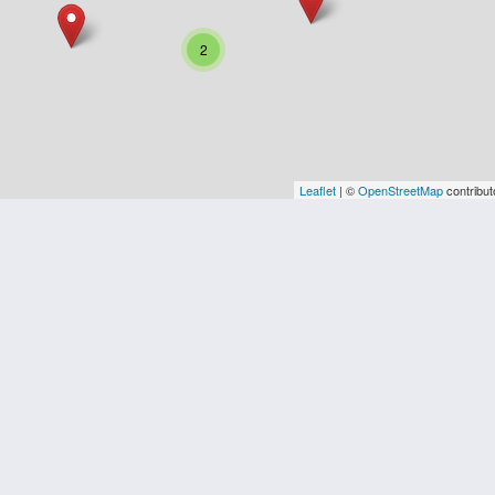
2
Leaflet
| ©
OpenStreetMap
contribut