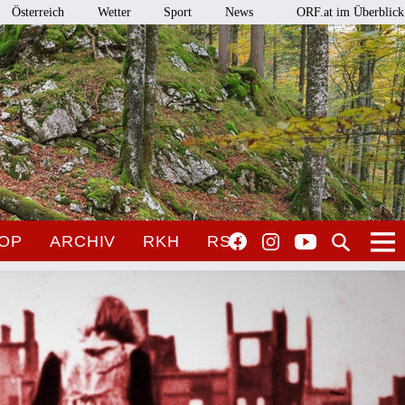
Österreich
Wetter
Sport
News
ORF.at im Überblick
OP
ARCHIV
RKH
RSO