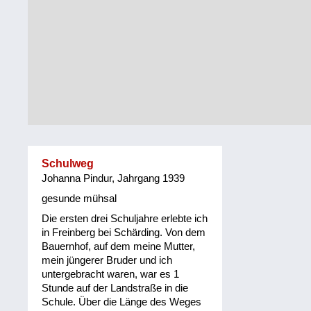
Steiermark
Fluchtgeschichten
Tirol
Familiengeschichten
Vorarlberg
Schule
und
Wien
Ausbildung
Wiederaufbau
und
Schulweg
Staatsvertrag
Johanna Pindur, Jahrgang 1939
Wohnen
gesunde mühsal
Die ersten drei Schuljahre erlebte ich
sonstiges
in Freinberg bei Schärding. Von dem
Bauernhof, auf dem meine Mutter,
mein jüngerer Bruder und ich
untergebracht waren, war es 1
Stunde auf der Landstraße in die
Schule. Über die Länge des Weges