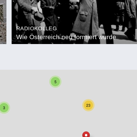
RADIOKOLLEG
Wie Österreich neu formiert wurde
5
23
3