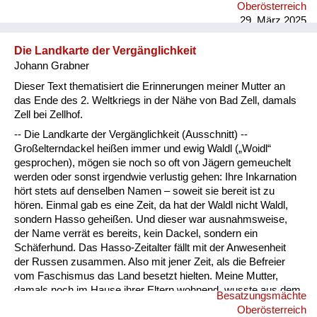
Oberösterreich
29. März 2025
Die Landkarte der Vergänglichkeit
Johann Grabner
Dieser Text thematisiert die Erinnerungen meiner Mutter an
das Ende des 2. Weltkriegs in der Nähe von Bad Zell, damals
Zell bei Zellhof.
-- Die Landkarte der Vergänglichkeit (Ausschnitt) --
Großelterndackel heißen immer und ewig Waldl („Woidl“
gesprochen), mögen sie noch so oft von Jägern gemeuchelt
werden oder sonst irgendwie verlustig gehen: Ihre Inkarnation
hört stets auf denselben Namen – soweit sie bereit ist zu
hören. Einmal gab es eine Zeit, da hat der Waldl nicht Waldl,
sondern Hasso geheißen. Und dieser war ausnahmsweise,
der Name verrät es bereits, kein Dackel, sondern ein
Schäferhund. Das Hasso-Zeitalter fällt mit der Anwesenheit
der Russen zusammen. Also mit jener Zeit, als die Befreier
vom Faschismus das Land besetzt hielten. Meine Mutter,
damals noch im Hause ihrer Eltern wohnend, wusste aus dem
Besatzungsmächte
Hasso-Zeitalter beiläufig das zu berichten: Eines Tages fuhr
Oberösterreich