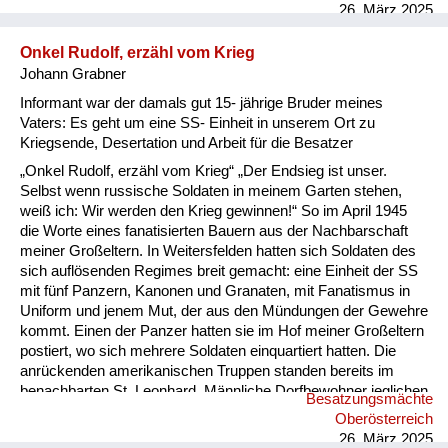
ein Lastwagen mit Russen vor ihrem Hofe vor, hielt an, und die
26. März 2025
mitfahrenden Uniformierten sprangen von der Ladefläche.
Meiner Großmutter gegenüber vorgebend, das Haus nach
Onkel Rudolf, erzähl vom Krieg
Bildern des schnauzbärtigen Gröfaz (=größter Feldherr aller
Johann Grabner
Zeite...
Informant war der damals gut 15- jährige Bruder meines
Vaters: Es geht um eine SS- Einheit in unserem Ort zu
Kriegsende, Desertation und Arbeit für die Besatzer
„Onkel Rudolf, erzähl vom Krieg“ „Der Endsieg ist unser.
Selbst wenn russische Soldaten in meinem Garten stehen,
weiß ich: Wir werden den Krieg gewinnen!“ So im April 1945
die Worte eines fanatisierten Bauern aus der Nachbarschaft
meiner Großeltern. In Weitersfelden hatten sich Soldaten des
sich auflösenden Regimes breit gemacht: eine Einheit der SS
mit fünf Panzern, Kanonen und Granaten, mit Fanatismus in
Uniform und jenem Mut, der aus den Mündungen der Gewehre
kommt. Einen der Panzer hatten sie im Hof meiner Großeltern
postiert, wo sich mehrere Soldaten einquartiert hatten. Die
anrückenden amerikanischen Truppen standen bereits im
benachbarten St. Leonhard. Männliche Dorfbewohner jeglichen
Besatzungsmächte
Alters hatten an der Aist sogenannte Panzergräben
Oberösterreich
auszuheben. Auf der Brücke wurden als Hindernis für die
26. März 2025