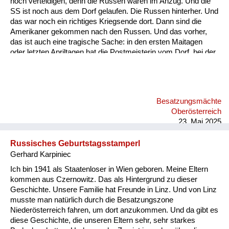
noch verteidigen, denn die Russen waren im Anzug. Und die
Versorgung
SS ist noch aus dem Dorf gelaufen. Die Russen hinterher. Und
das war noch ein richtiges Kriegsende dort. Dann sind die
Heimkehrer
Amerikaner gekommen nach den Russen. Und das vorher,
das ist auch eine tragische Sache: in den ersten Maitagen
Fluchtgeschichten
oder letzten Apriltagen hat die Postmeisterin vom Dorf, bei der
kam ein junger Soldat, wollte mit seinen Eltern telefonieren, hat
Familiengeschichten
es auch gemacht und hat gesagt. „Ich bin so nahe zu daheim,
ich komm jetzt. Der Krieg, es ist aus.“ Die Postmeisterin, eine
Schule und Ausbildung
so fanatische Frau, hat das sofort weitergegeben. Er wurde
Besatzungsmächte
noch sofort standrechtlich geköpft oder gehängt. Das war in
Wiederaufbau und
Oberösterreich
den letzten Tagen, wo in Wien sch...
Staatsvertrag
23. Mai 2025
Wohnen
Russisches Geburtstagsstamperl
Gerhard Karpiniec
sonstiges
Ich bin 1941 als Staatenloser in Wien geboren. Meine Eltern
kommen aus Czernowitz. Das als Hintergrund zu dieser
Geschichte. Unsere Familie hat Freunde in Linz. Und von Linz
musste man natürlich durch die Besatzungszone
Niederösterreich fahren, um dort anzukommen. Und da gibt es
diese Geschichte, die unseren Eltern sehr, sehr starkes