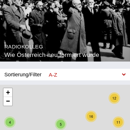
RADIOKOLLEG
Wie Österreich neu formiert wurde
Sortierung/Filter
A-Z
Neu
+
12
−
Bundesland
Burgenland
16
4
11
5
Kärnten