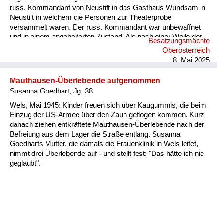
russ. Kommandant von Neustift in das Gasthaus Wundsam in
Neustift in welchem die Personen zur Theaterprobe
versammelt waren. Der russ. Kommandant war unbewaffnet
und in einem angeheiterten Zustand. Als nach einer Weile der
Besatzungsmächte
Schuster Franz Kronawitter in Forstödt, Gem.Rannastift auch
Oberösterreich
das Gasthaus betrat wurde er von den russ. Kommandanten
8. Mai 2025
kontrolliert. Kronawitter zeigt ihm den Identitätsausweis und
mengte sich der Fleischhauergehilfe Karl Wallner in diese
Mauthausen-Überlebende aufgenommen
Amtshandlung ein und kam dadurch zwischen den Wallner
Susanna Goedhart, Jg. 38
und den russ. Kommandanten ein Wortgefecht zustande.
Währenddessen steckte der russ. Kommandant den
Wels, Mai 1945: Kinder freuen sich über Kaugummis, die beim
Identitätsausweis de...
Einzug der US-Armee über den Zaun geflogen kommen. Kurz
danach ziehen entkräftete Mauthausen-Überlebende nach der
Befreiung aus dem Lager die Straße entlang. Susanna
Goedharts Mutter, die damals die Frauenklinik in Wels leitet,
nimmt drei Überlebende auf - und stellt fest: "Das hätte ich nie
geglaubt".