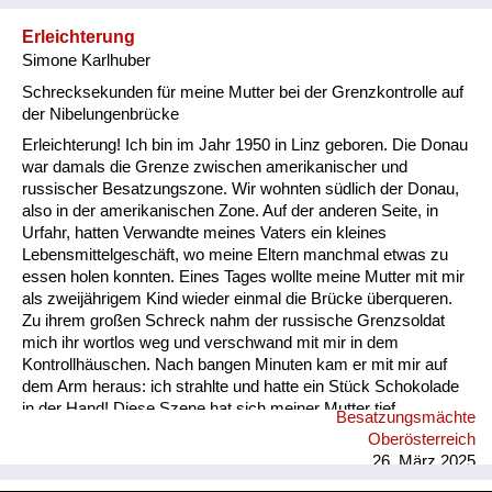
Panzer Baumstämme platziert. Mit dabei bei diesen Arbeiten:
der jüngere Bruder meines Vaters, Rudolf, damals gut 15
Erleichterung
Jahre alt. Die Brücke wurde zur Sprengung vorbereitet. Eini...
Simone Karlhuber
Schrecksekunden für meine Mutter bei der Grenzkontrolle auf
der Nibelungenbrücke
Erleichterung! Ich bin im Jahr 1950 in Linz geboren. Die Donau
war damals die Grenze zwischen amerikanischer und
russischer Besatzungszone. Wir wohnten südlich der Donau,
also in der amerikanischen Zone. Auf der anderen Seite, in
Urfahr, hatten Verwandte meines Vaters ein kleines
Lebensmittelgeschäft, wo meine Eltern manchmal etwas zu
essen holen konnten. Eines Tages wollte meine Mutter mit mir
als zweijährigem Kind wieder einmal die Brücke überqueren.
Zu ihrem großen Schreck nahm der russische Grenzsoldat
mich ihr wortlos weg und verschwand mit mir in dem
Kontrollhäuschen. Nach bangen Minuten kam er mit mir auf
dem Arm heraus: ich strahlte und hatte ein Stück Schokolade
in der Hand! Diese Szene hat sich meiner Mutter tief
Besatzungsmächte
eingeprägt, sie hat sie mir öfters erzählt. Die Nibelungenbrücke
Oberösterreich
bildete bis 1955 die Grenze zwischen den beiden Zonen, bis
26. März 2025
1953 gab es die Brückenkontrollen. Simone Karlhuber