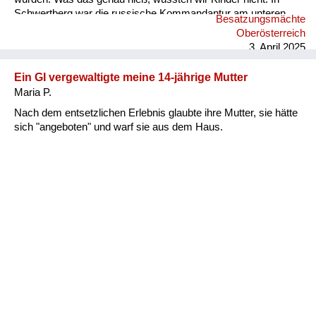
Schwertberg war die russische Kommandantur am unteren
Besatzungsmächte
Ende des Marktplatzes. Wir verständigten uns mit ihnen
Oberösterreich
zunächst "mit Händen und Füßen", später hatten wir uns ein
3. April 2025
paar Brocken Russisch bzw. sie sich etwas Deutsch
angeeignet, was ...
Ein GI vergewaltigte meine 14-jährige Mutter
Maria P.
Nach dem entsetzlichen Erlebnis glaubte ihre Mutter, sie hätte
sich "angeboten" und warf sie aus dem Haus.