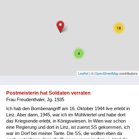
Niederösterreich
Oberösterreich
18
Salzburg
Steiermark
4
Tirol
Vorarlberg
Leaflet
| ©
OpenStreetMap
contributors
Wien
Postmeisterin hat Soldaten verraten
Frau Freudenthaler, Jg. 1935
Kategorie
Ich hab den Bombenangriff am 16. Oktober 1944 live erlebt in
Besatzungsmächte
Linz. Aber dann, 1945, war ich im Mühlviertel und habe dort
das Kriegsende erlebt, in Königswiesen. In Wien war schon
Frauen, Mütter, Kinder
eine Regierung und dort in Linz, ist zuerst SS gekommen, ich
war im Dorf bei meiner Tante. Die SS, die wollten eben da