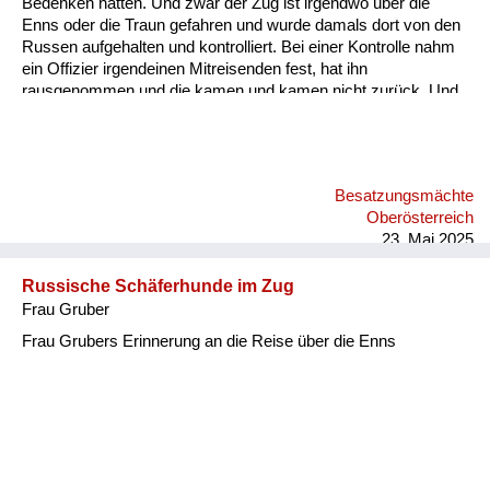
Bedenken hatten. Und zwar der Zug ist irgendwo über die
Enns oder die Traun gefahren und wurde damals dort von den
Russen aufgehalten und kontrolliert. Bei einer Kontrolle nahm
ein Offizier irgendeinen Mitreisenden fest, hat ihn
rausgenommen und die kamen und kamen nicht zurück. Und
als sie zurückkamen, war der Fahrgast stockbetrunken. Der
Grund war ganz einfach: Der Offizier hatte beim Durchlesen
bemerkt, dass die zwei das gleiche Geburtsdatum hatten. Ja,
das ist die Geschichte zum Schmunzeln. Was meine Eltern
Besatzungsmächte
natürlich doch sehr bedrückt hat, weil damals gab es einige
Oberösterreich
Verschleppungen, die auch bekannt wurden, meist nur durch
23. Mai 2025
Hörensagen: sie hatten Ang...
Russische Schäferhunde im Zug
Frau Gruber
Frau Grubers Erinnerung an die Reise über die Enns