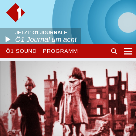
JETZT: Ö1 JOURNALE
Ö1 Journal um acht
Ö1 SOUND
PROGRAMM