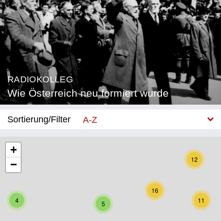
RADIOKOLLEG
Wie Österreich neu formiert wurde
Sortierung/Filter
A-Z
Neu
+
12
−
Bundesland
Burgenland
16
4
11
5
Kärnten