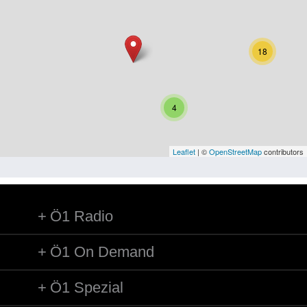
Niederösterreich
Oberösterreich
18
Salzburg
Steiermark
4
Tirol
Vorarlberg
Leaflet
| ©
OpenStreetMap
contributors
Wien
Ö1 Radio
Kategorie
Besatzungsmächte
Ö1 On Demand
Frauen, Mütter, Kinder
Ö1 Spezial
Versorgung