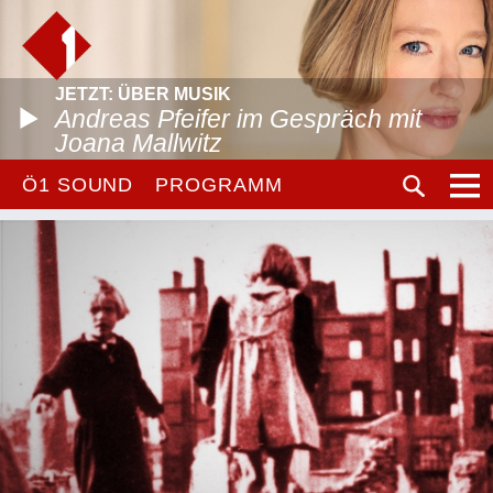
JETZT: ÜBER MUSIK
Andreas Pfeifer im Gespräch mit
Joana Mallwitz
Ö1 SOUND
PROGRAMM