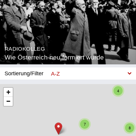
RADIOKOLLEG
Wie Österreich neu formiert wurde
Sortierung/Filter
A-Z
Neu
4
+
−
Bundesland
Burgenland
7
Kärnten
8