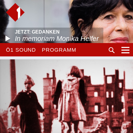
JETZT: GEDANKEN
In memoriam Monika Helfer
Ö1 SOUND
PROGRAMM