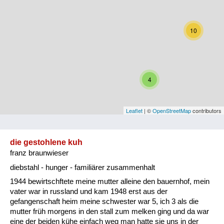
Niederösterreich
Oberösterreich
10
Salzburg
Steiermark
4
Tirol
Vorarlberg
Leaflet
| ©
OpenStreetMap
contributors
Wien
die gestohlene kuh
franz braunwieser
Kategorie
diebstahl - hunger - familiärer zusammenhalt
Besatzungsmächte
1944 bewirtschftete meine mutter alleine den bauernhof, mein
vater war in russland und kam 1948 erst aus der
Frauen, Mütter, Kinder
gefangenschaft heim meine schwester war 5, ich 3 als die
mutter früh morgens in den stall zum melken ging und da war
Versorgung
eine der beiden kühe einfach weg man hatte sie uns in der