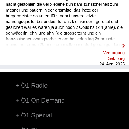
nacht gestohlen die verbliebene kuh kam zur sicherheit zum
Heimkehrer
mesner und bauern in der ortsmitte, das hatte der
bürgermeister so unterstützt damit unsere letzte
Fluchtgeschichten
nahrungsquelle -besonders für uns kleinkinder - gerettet und
gesichert war es waren ja auch noch 2 Cousins (2,4 jahre), die
Familiengeschichten
schwägerin, ehnl und ahnl (die grosseltern) und ein
französischer zwangsarbeiter am hof jeden tag 2x musste
Schule und Ausbildung
meine mutter nun 20 min zum melken ins dorf gehen gut dass
wir eine so grosse familie waren und zusammen geholfen
Versorgung
Wiederaufbau und
haben die väter waren im krieg die frauen mussten alles alleine
Salzburg
bewältigen
Staatsvertrag
24. April 2025
Wohnen
Ö1 Radio
sonstiges
Ö1 On Demand
Ö1 Spezial