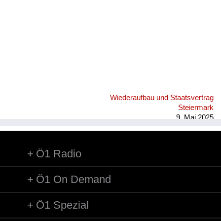
Versorgung
Heimkehrer
Fluchtgeschichten
Familiengeschichten
Schule und Ausbildung
Wiederaufbau und Staatsvertrag
Wiederaufbau und
Steiermark
Staatsvertrag
9. Mai 2025
Wohnen
Ö1 Radio
sonstiges
Ö1 On Demand
Ö1 Spezial