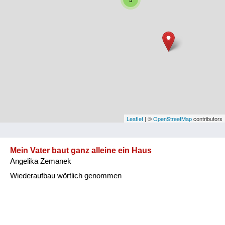
Niederösterreich
Oberösterreich
Salzburg
Steiermark
Tirol
Vorarlberg
Leaflet
| ©
OpenStreetMap
contributors
Wien
Mein Vater baut ganz alleine ein Haus
Angelika Zemanek
Kategorie
Wiederaufbau wörtlich genommen
Besatzungsmächte
Frauen, Mütter, Kinder