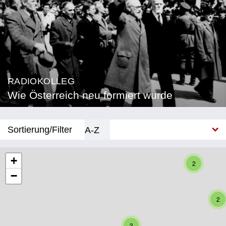
RADIOKOLLEG
Wie Österreich neu formiert wurde
Sortierung/Filter
A-Z
Neu
+
2
−
Bundesland
Burgenland
2
Kärnten
3