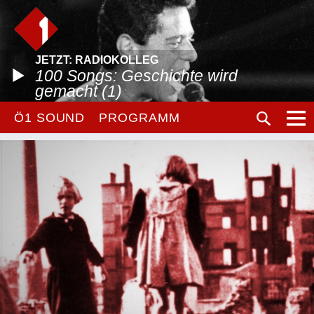
JETZT: RADIOKOLLEG
100 Songs: Geschichte wird
gemacht (1)
Ö1 SOUND
PROGRAMM