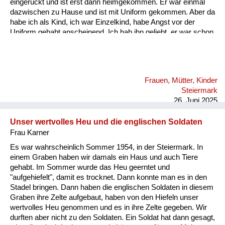
eingerückt und ist erst dann heimgekommen. Er war einmal
dazwischen zu Hause und ist mit Uniform gekommen. Aber da
habe ich als Kind, ich war Einzelkind, habe Angst vor der
Uniform gehabt anscheinend. Ich hab ihn geliebt, er war schon
ein super Mensch. Und es ist halt so, dass wenn immer die
Heimkehrer heim gekommen sind nach Graz am Bahnhof, da
sind die Frauen angeschrieben worden. Da haben sie eine
Verständigung gekriegt, dass ihre Männer heimkommen und
Frauen, Mütter, Kinder
meine Mutter ist mit mir immer am Bahnhof fahren mit dem
Steiermark
Fahrrad und der Vati war halt nie dabei, sie hat auch keine
26. Juni 2025
Verständigung geha...
Unser wertvolles Heu und die englischen Soldaten
Frau Karner
Es war wahrscheinlich Sommer 1954, in der Steiermark. In
einem Graben haben wir damals ein Haus und auch Tiere
gehabt. Im Sommer wurde das Heu geerntet und
"aufgehiefelt", damit es trocknet. Dann konnte man es in den
Stadel bringen. Dann haben die englischen Soldaten in diesem
Graben ihre Zelte aufgebaut, haben von den Hiefeln unser
wertvolles Heu genommen und es in ihre Zelte gegeben. Wir
durften aber nicht zu den Soldaten. Ein Soldat hat dann gesagt,