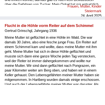
über die Gefahren von Zucker. Mein Onkel hat mir entsetzlich
Frauen, Mütter, Kinder
leidgetan. An diese Worte meiner Großmutter und ihrer älteren
Steiermark
Schwester kann ich mich auch noch gut erinnern: „Als die
24. April 2025
Russen kamen, habe wir jede ein Kind genommen und fest mit
beiden Armen an die Brust gedrückt, damit sie uns...
Flucht in die Höhle vorm Reiter auf dem Schimmel
Gertrud Grinschgl, Jahrgang 1936
Meine Mutter ist geflüchtet in eine Höhle im Wald. Die war
damals 30 Jahre, also eine fesche junge Frau. Ein Reiter auf
einem Schimmel kam und wollte, dass meine Mutter mit ihm
geht. Meine Mutter hat sich in diese Höhle geflüchtet und
musste sich dann eine ganze Woche jeden Tag verstecken,
weil der Reiter ist immer dahergekommen und wollte nur
meine Mutter. Wir sind dann geflüchtet nach Pongrazen, ein
paar Kilometer weiter am Berg oben, und haben wir in einem
Keller gehaust. Den Lebensgefährten meiner Mutter haben sie
mitgenommen. In Hartberg wurden damals einige erschossen.
Und auch der Lebensgefährte meiner Mutter war darunter. Als
der Krieg vorbei war, sind wir zu Fuß ins Dorf hinunter
gegangen. Da sah ich ein niedergebranntes Bauernhaus. Und
am Galgen sind Leichen gehangen.