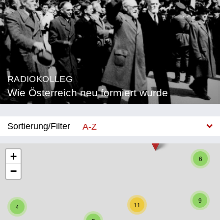
RADIOKOLLEG
Wie Österreich neu formiert wurde
Sortierung/Filter
A-Z
Neu
+
6
−
Bundesland
Burgenland
9
11
4
Kärnten