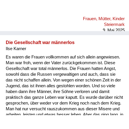
Frauen, Mütter, Kinder
Steiermark
9. Mai 2025
Die Gesellschaft war männerlos
Ilse Karner
Es waren die Frauen vollkommen auf sich allein angewiesen.
Man war froh, wenn der Vater zurückgekommen ist. Diese
Gesellschaft war total männerlos. Die Frauen hatten Angst,
sowohl dass die Russen vergewaltigen und auch, dass sie
das nicht schaffen allein. Von wegen einer schönen Zeit in der
Jugend, das ist ihnen alles gestohlen worden. Und so viele
haben dann ihre Männer, ihre Söhne verloren und damit
praktisch das ganze Leben war kaputt. Es wurde darüber nicht
gesprochen, über weder vor dem Krieg noch nach dem Krieg.
Man hat nur versucht rauszukommen aus dieser Misere und
arbeiten, leisten und etwas besser leben. Aber das ging lang, in
langsamen Schritten. Man hat jetzt schon so lang für eine
Aufarbeitung gebraucht, deswegen rufe ich auch an ich freue