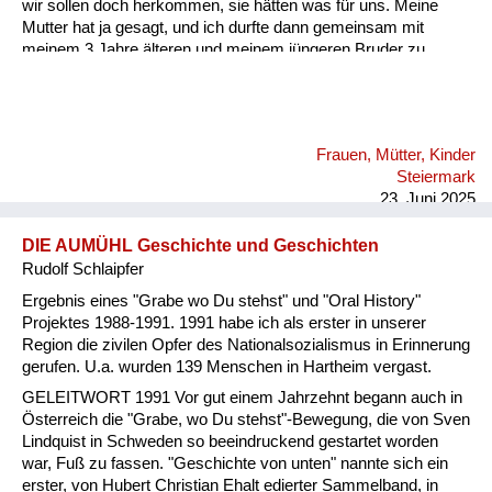
wir sollen doch herkommen, sie hätten was für uns. Meine
Mutter hat ja gesagt, und ich durfte dann gemeinsam mit
meinem 3 Jahre älteren und meinem jüngeren Bruder zu
diesen Soldaten hingehen. Die haben uns ein Stück
Schokolade gegeben und einen Cheddar Käse. Da habe ich
das erste Mal so einen Käse gegessen. Der hat so gut
geschmeckt! Später habe ich mir dann in Wien einen Cheddar
Frauen, Mütter, Kinder
Käse gekauft, und der war so grauslich...
Steiermark
23. Juni 2025
DIE AUMÜHL Geschichte und Geschichten
Rudolf Schlaipfer
Ergebnis eines "Grabe wo Du stehst" und "Oral History"
Projektes 1988-1991. 1991 habe ich als erster in unserer
Region die zivilen Opfer des Nationalsozialismus in Erinnerung
gerufen. U.a. wurden 139 Menschen in Hartheim vergast.
GELEITWORT 1991 Vor gut einem Jahrzehnt begann auch in
Österreich die "Grabe, wo Du stehst"-Bewegung, die von Sven
Lindquist in Schweden so beeindruckend gestartet worden
war, Fuß zu fassen. "Geschichte von unten" nannte sich ein
erster, von Hubert Christian Ehalt edierter Sammelband, in