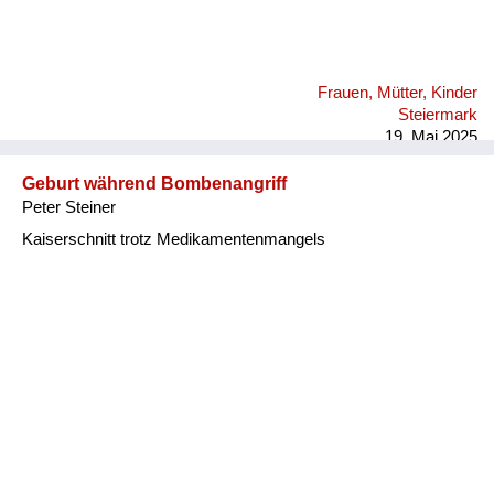
an die Wand. Er saß da, schlug mit der Faust auf den Tisch
und brüllte „Wodka, Wodka“! Meine Großmutter und Mutter
sagten immer wieder, sie hätten keinen, er wiederum brüllte
wieder „Wodka“! Ich dachte mir, dass das komisch war, geh
Frauen, Mütter, Kinder
dann mit einem Glas zum Wasserhahn, fülle es mit Wasser
Steiermark
und stelle es vor ihn hin. Er hat so zu lachen begonnen,
19. Mai 2025
schall...
Geburt während Bombenangriff
Peter Steiner
Kaiserschnitt trotz Medikamentenmangels