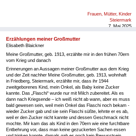
mich, dass das gemacht wird für die nächsten Generationen,
weil die heutige kann sich ja gar nicht vorstellen, was das für
Frauen, Mütter, Kinder
ein Elend war. Wenn Fliegeralarm sind wir durch die Straßen
Steiermark
bis zum Schlossbergstollen gerannt. Meine Perso...
7. Mai 2025
Erzählungen meiner Großmutter
Elisabeth Blaickner
Meine Großmutter, geb. 1913, erzählte mir in den frühen 70ern
vom Krieg und danach
Erinnerungen an Aussagen meiner Großmutter aus dem Krieg
und der Zeit nachher Meine Großmutter, geb. 1913, wohnhaft
in Friedberg, Steiermark, erzählte mir, dass ihr 1944
zweitgeborenes Kind, mein Onkel, als Baby keine Zucker
kannte. Das „Flaschi“ wurde nur mit Milch zubereitet. Als es
dann nach Kriegsende – ich weiß nicht ab wann, aber es muss
bald gewesen sein, weil mein Onkel das Flaschi noch bekam -
wieder Zucker gab und sie sein Flaschi süßte, lehnte er es ab,
weil er den Zucker nicht kannte und dessen Geschmack nicht
mochte. Mir kam das als Kind in den 70ern wie eine furchtbare
Entbehrung vor, dass man keine gezuckerten Sachen essen
und trinken konnte, damals gab es noch kein Bewusstsein