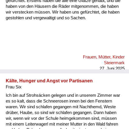
gefürchtet. Erstens haben die alle eine Glatze gehabt, und die
Versorgung
haben von den Häusern die Räder mitgenommen, die haben
wir verstecken müssen. Wir haben uns gefürchtet, die haben
Heimkehrer
gestohlen und vergewaltigt und so Sachen.
Fluchtgeschichten
Familiengeschichten
Schule und Ausbildung
Frauen, Mütter, Kinder
Wiederaufbau und
Steiermark
Staatsvertrag
27. Juni 2025
Wohnen
Kälte, Hunger und Angst vor Partisanen
Frau Six
sonstiges
Ich bin auf Strohsäcken gelegen und in unserem Zimmer war
es so kalt, dass die Schneerosen innen bei den Fenstern
waren. Wir sind schlafen gegangen mit Nachthemd, Weste
drüber, Haube, so sind wir schlafen gegangen. Dann haben
wir, wenn wir vor der Schule heimgekommen sind, müssen
mit einem Leiterwagerl mit meiner Mutter in den Wald fahren