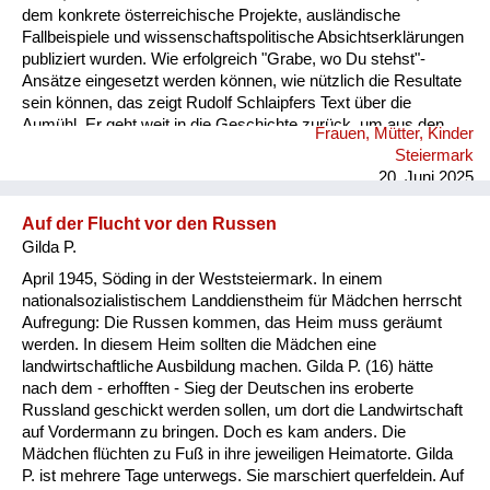
dem konkrete österreichische Projekte, ausländische
Fallbeispiele und wissenschaftspolitische Absichtserklärungen
publiziert wurden. Wie erfolgreich "Grabe, wo Du stehst"-
Ansätze eingesetzt werden können, wie nützlich die Resultate
sein können, das zeigt Rudolf Schlaipfers Text über die
Aumühl. Er geht weit in die Geschichte zurück, um aus den
Frauen, Mütter, Kinder
Dokumenten der Archive frühere Jahrhunderte ins Blickfeld zu
Steiermark
rücken. Sobald aber die moderne Industriegesellschaft
20. Juni 2025
entsteht, Arbeiter auf den Plan treten, wird die eigenständige
Qualität dieses neuen historischen Arbeitens sichtbar. Im
Auf der Flucht vor den Russen
Leben in der Kolonie verschränken sich Beruf, Alltag, Kultur
Gilda P.
und Familie zu einem bunten Bild, werden Lebensschicksale
un...
April 1945, Söding in der Weststeiermark. In einem
nationalsozialistischem Landdienstheim für Mädchen herrscht
Aufregung: Die Russen kommen, das Heim muss geräumt
werden. In diesem Heim sollten die Mädchen eine
landwirtschaftliche Ausbildung machen. Gilda P. (16) hätte
nach dem - erhofften - Sieg der Deutschen ins eroberte
Russland geschickt werden sollen, um dort die Landwirtschaft
auf Vordermann zu bringen. Doch es kam anders. Die
Mädchen flüchten zu Fuß in ihre jeweiligen Heimatorte. Gilda
P. ist mehrere Tage unterwegs. Sie marschiert querfeldein. Auf