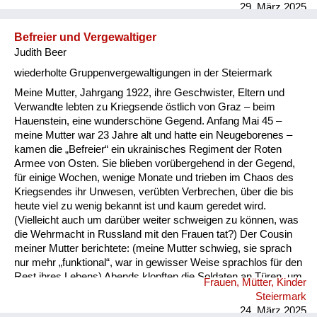
29. März 2025
Befreier und Vergewaltiger
Judith Beer
wiederholte Gruppenvergewaltigungen in der Steiermark
Meine Mutter, Jahrgang 1922, ihre Geschwister, Eltern und
Verwandte lebten zu Kriegsende östlich von Graz – beim
Hauenstein, eine wunderschöne Gegend. Anfang Mai 45 –
meine Mutter war 23 Jahre alt und hatte ein Neugeborenes –
kamen die „Befreier“ ein ukrainisches Regiment der Roten
Armee von Osten. Sie blieben vorübergehend in der Gegend,
für einige Wochen, wenige Monate und trieben im Chaos des
Kriegsendes ihr Unwesen, verübten Verbrechen, über die bis
heute viel zu wenig bekannt ist und kaum geredet wird.
(Vielleicht auch um darüber weiter schweigen zu können, was
die Wehrmacht in Russland mit den Frauen tat?) Der Cousin
meiner Mutter berichtete: (meine Mutter schwieg, sie sprach
nur mehr „funktional“, war in gewisser Weise sprachlos für den
Rest ihres Lebens) Abends klopften die Soldaten an Türen, um
Frauen, Mütter, Kinder
Frauen und Mädchen abzuholen. Wurde nicht gleich geöffnet,
Steiermark
schossen sie in die Luft, verbreiteten so Angst und Schrecken.
24. März 2025