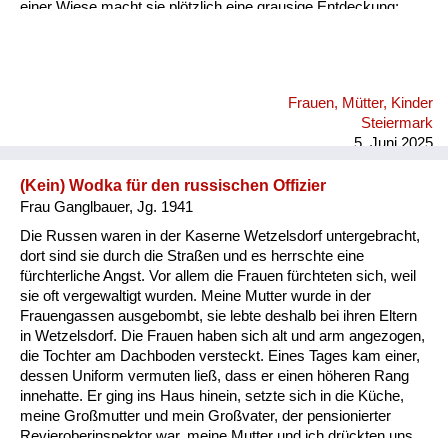
einer Wiese macht sie plötzlich eine grausige Entdeckung:
zwei Soldaten hängen an einem Baum. Offenbar Deserteure.
Ermordet in den letzten Kriegstagen. Gilda setzt sich in die
Wiese und weint bitterlich. Ein Erlebnis, das sie niemals
vergessen konnte.
Frauen, Mütter, Kinder
Steiermark
5. Juni 2025
(Kein) Wodka für den russischen Offizier
Frau Ganglbauer, Jg. 1941
Die Russen waren in der Kaserne Wetzelsdorf untergebracht,
dort sind sie durch die Straßen und es herrschte eine
fürchterliche Angst. Vor allem die Frauen fürchteten sich, weil
sie oft vergewaltigt wurden. Meine Mutter wurde in der
Frauengassen ausgebombt, sie lebte deshalb bei ihren Eltern
in Wetzelsdorf. Die Frauen haben sich alt und arm angezogen,
die Tochter am Dachboden versteckt. Eines Tages kam einer,
dessen Uniform vermuten ließ, dass er einen höheren Rang
innehatte. Er ging ins Haus hinein, setzte sich in die Küche,
meine Großmutter und mein Großvater, der pensionierter
Revieroberinspektor war, meine Mutter und ich drückten uns