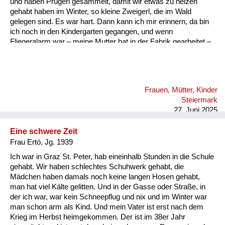
und haben Prügerl gesammelt, damit wir etwas zu heizen
gehabt haben im Winter, so kleine Zweigerl, die im Wald
gelegen sind. Es war hart. Dann kann ich mir erinnern, da bin
ich noch in den Kindergarten gegangen, und wenn
Fliegeralarm war – meine Mutter hat in der Fabrik gearbeitet –
die hat uns schnell geholt, dann sind wir bei dem Gassl
gelaufen und jedes Mal, wenn ein Flieger drüber gegangen ist,
haben wir uns müssen am Boden flach hinlegen. Also, es war
wirklich furchtbar. Das war halt die Angst, eine furchtbare
Frauen, Mütter, Kinder
Angst. Da haben wir im Personalhaus einen Keller gehabt, da
Steiermark
sind wir reingegangen. Da sind wir geblieben, bis Entwarnung
27. Juni 2025
war. Meine...
Eine schwere Zeit
Frau Ertö, Jg. 1939
Ich war in Graz St. Peter, hab eineinhalb Stunden in die Schule
gehabt. Wir haben schlechtes Schuhwerk gehabt, die
Mädchen haben damals noch keine langen Hosen gehabt,
man hat viel Kälte gelitten. Und in der Gasse oder Straße, in
der ich war, war kein Schneepflug und nix und im Winter war
man schon arm als Kind. Und mein Vater ist erst nach dem
Krieg im Herbst heimgekommen. Der ist im 38er Jahr