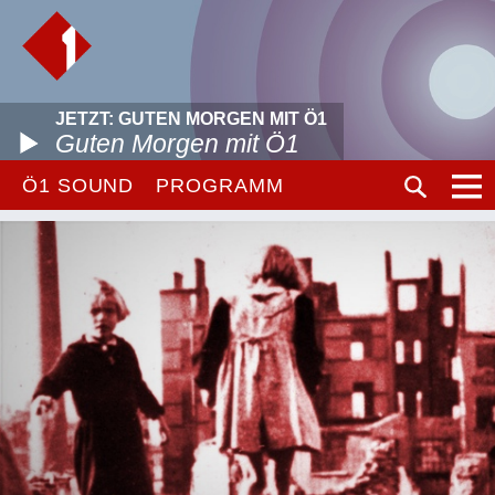
JETZT: GUTEN MORGEN MIT Ö1
Guten Morgen mit Ö1
Ö1 SOUND
PROGRAMM