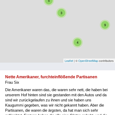
5
Niederösterreich
3
Oberösterreich
9
Salzburg
Steiermark
4
Tirol
Vorarlberg
Leaflet
| ©
OpenStreetMap
contributors
Wien
Nette Amerikaner, furchteinflößende Partisanen
Frau Six
Kategorie
Die Amerikaner waren das, die waren sehr nett, die haben bei
Besatzungsmächte
unserem Hof hinten sind sie gestanden mit den Autos und da
sind wir zurückgelaufen zu ihnen und sie haben uns
Frauen, Mütter, Kinder
Kaugummi gegeben, was wir nicht gekannt haben. Aber die
Partisanen, die waren die ärgsten, da hat man sich sehr