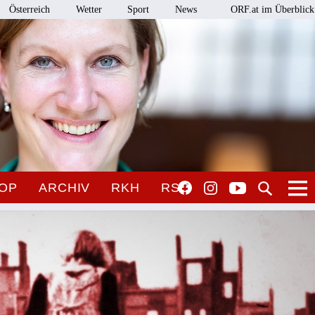
Österreich
Wetter
Sport
News
ORF.at im Überblick
OP
ARCHIV
RKH
RSO