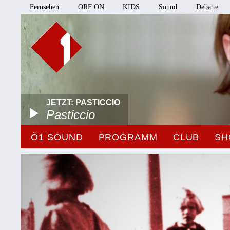
Fernsehen
ORF ON
KIDS
Sound
Debatte
JETZT: PASTICCIO
Pasticcio
Ö1 SOUND
PROGRAMM
CLUB
SH