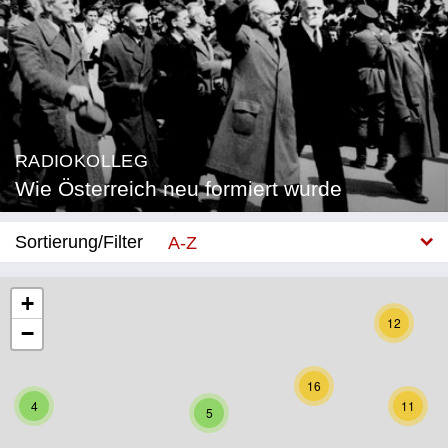
RADIOKOLLEG
Wie Österreich neu formiert wurde
Sortierung/Filter
A-Z
Neu
+
12
−
Bundesland
Burgenland
16
4
11
5
Kärnten