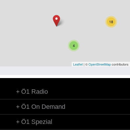
Niederösterreich
Oberösterreich
18
Salzburg
Steiermark
4
Tirol
Vorarlberg
Leaflet
| ©
OpenStreetMap
contributors
Wien
Ö1 Radio
Kategorie
Besatzungsmächte
Ö1 On Demand
Frauen, Mütter, Kinder
Ö1 Spezial
Versorgung