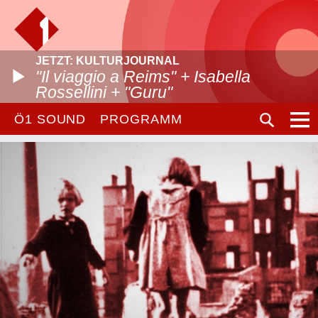
JETZT: KULTURJOURNAL
"Il viaggio a Reims" + Isabella
Rossellini + "Guru"
Ö1 SOUND
PROGRAMM