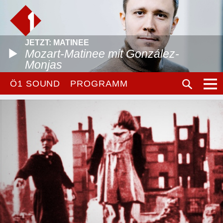
JETZT: MATINEE
Mozart-Matinee mit González-
Monjas
Ö1 SOUND
PROGRAMM