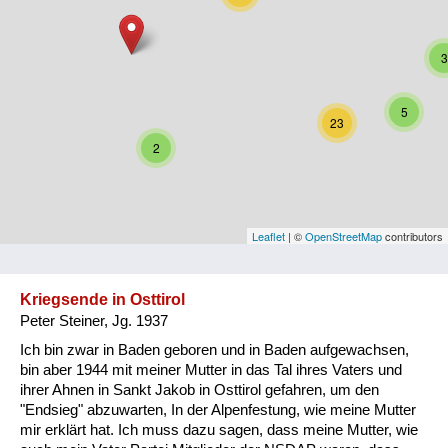
Niederösterreich
3
Oberösterreich
Salzburg
5
23
Steiermark
2
Tirol
Vorarlberg
Leaflet
| ©
OpenStreetMap
contributors
Wien
Kriegsende in Osttirol
Peter Steiner, Jg. 1937
Kategorie
Ich bin zwar in Baden geboren und in Baden aufgewachsen,
Besatzungsmächte
bin aber 1944 mit meiner Mutter in das Tal ihres Vaters und
ihrer Ahnen in Sankt Jakob in Osttirol gefahren, um den
Frauen, Mütter, Kinder
"Endsieg" abzuwarten, In der Alpenfestung, wie meine Mutter
mir erklärt hat. Ich muss dazu sagen, dass meine Mutter, wie