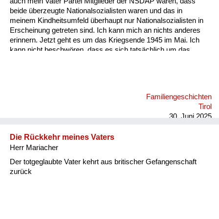
auch mein Vater Partei Mitglieder der NSDAP waren, dass
Versorgung
beide überzeugte Nationalsozialisten waren und das in
meinem Kindheitsumfeld überhaupt nur Nationalsozialisten in
Heimkehrer
Erscheinung getreten sind. Ich kann mich an nichts anderes
erinnern. Jetzt geht es um das Kriegsende 1945 im Mai. Ich
Fluchtgeschichten
kann nicht beschwören, dass es sich tatsächlich um das
Kriegsende oder um Hitlers Tod gehandelt hat, der Ende April
Familiengeschichten
im Radio verlautbart wurde, dass er heldenmütig im Kampf
gefallen sei. Auf jeden Fall bin ich damals mit meiner Mutter
Schule und Ausbildung
von unserem Gehöft am Berghang hinunter auf den Dorfplatz
Familiengeschichten
gegangen, wo vor dem einzigen höheren Haus, das dort
Wiederaufbau und
Tirol
existiert hat, in Sankt Jakob vor dem Hotel Post ein
Staatsvertrag
30. Juni 2025
Fahnenmast wa...
Wohnen
Die Rückkehr meines Vaters
Herr Mariacher
sonstiges
Der totgeglaubte Vater kehrt aus britischer Gefangenschaft
zurück