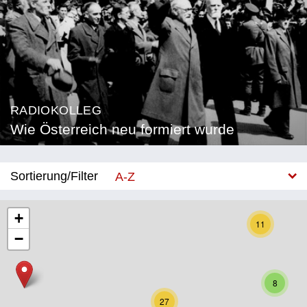
RADIOKOLLEG
Wie Österreich neu formiert wurde
Sortierung/Filter
A-Z
Neu
+
11
−
Bundesland
Burgenland
8
Kärnten
27