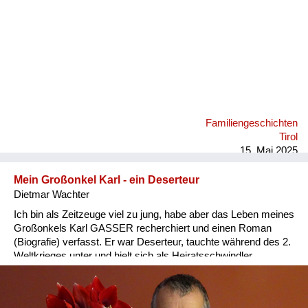
Familiengeschichten
Tirol
15. Mai 2025
Mein Großonkel Karl - ein Deserteur
Dietmar Wachter
Ich bin als Zeitzeuge viel zu jung, habe aber das Leben meines
Großonkels Karl GASSER recherchiert und einen Roman
(Biografie) verfasst. Er war Deserteur, tauchte während des 2.
Weltkrieges unter und hielt sich als Heiratsschwindler,
Betrüger und Hochstapler über Wasser. Er schleppte Juden
und Nazis gleichfalls. Nach dem Krieg tauchte er unter.