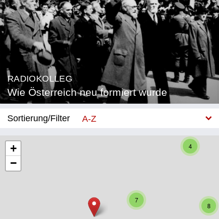
RADIOKOLLEG
Wie Österreich neu formiert wurde
Sortierung/Filter
A-Z
Neu
4
+
−
Bundesland
Burgenland
7
Kärnten
8