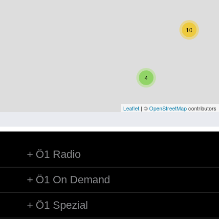
Niederösterreich
Oberösterreich
10
Salzburg
Steiermark
4
Tirol
Vorarlberg
Leaflet
| ©
OpenStreetMap
contributors
Wien
Ö1 Radio
Kategorie
Besatzungsmächte
Ö1 On Demand
Frauen, Mütter, Kinder
Ö1 Spezial
Versorgung