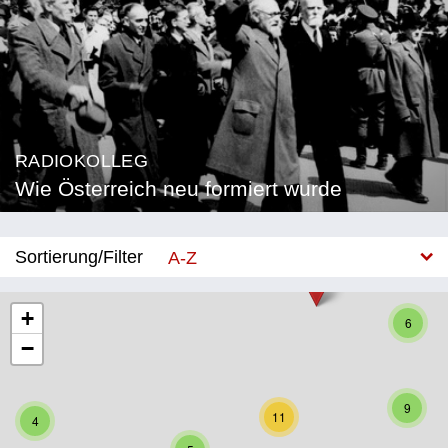
RADIOKOLLEG
Wie Österreich neu formiert wurde
Sortierung/Filter
A-Z
Neu
+
6
−
Bundesland
Burgenland
9
11
4
Kärnten