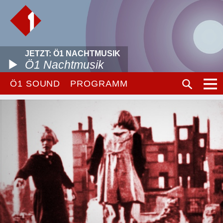
JETZT: Ö1 NACHTMUSIK
Ö1 Nachtmusik
Ö1 SOUND
PROGRAMM