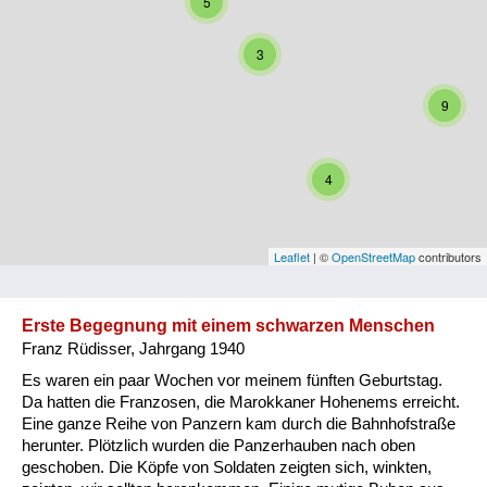
5
Niederösterreich
3
Oberösterreich
9
Salzburg
Steiermark
4
Tirol
Vorarlberg
Leaflet
| ©
OpenStreetMap
contributors
Wien
Erste Begegnung mit einem schwarzen Menschen
Franz Rüdisser, Jahrgang 1940
Kategorie
Es waren ein paar Wochen vor meinem fünften Geburtstag.
Besatzungsmächte
Da hatten die Franzosen, die Marokkaner Hohenems erreicht.
Eine ganze Reihe von Panzern kam durch die Bahnhofstraße
Frauen, Mütter, Kinder
herunter. Plötzlich wurden die Panzerhauben nach oben
geschoben. Die Köpfe von Soldaten zeigten sich, winkten,