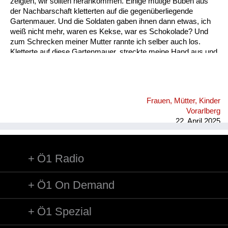
zeigten, wir sollten herankommen. Einige mutige Buben aus
Versorgung
der Nachbarschaft kletterten auf die gegenüberliegende
Gartenmauer. Und die Soldaten gaben ihnen dann etwas, ich
Heimkehrer
weiß nicht mehr, waren es Kekse, war es Schokolade? Und
zum Schrecken meiner Mutter rannte ich selber auch los.
Fluchtgeschichten
Kletterte auf diese Gartenmauer, streckte meine Hand aus und
ich weiß es heute noch, plötzlich ein lautes Gerassel. Die
Familiengeschichten
Panzerhauben schlossen sich wieder. Ich rannte so schnell
ich konnte zurück in unseren Keller. Aber Tage später habe ich
Schule und Ausbildung
dann doch noch etwas bekommen. Meine Mutter hat nach mir
Frauen, Mütter, Kinder
gerufen, ich solle heimkommen es ,wird dunkel, und sie haben
Wiederaufbau und
Vorarlberg
mich gesucht, aber nicht gefunden. Sie kam wahrscheinlich
Staatsvertrag
22. April 2025
fast in Pa...
Wohnen
Ö1 Radio
sonstiges
Ö1 On Demand
Ö1 Spezial