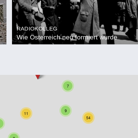
RADIOKOLLEG
Wie Österreich neu formiert wurde
7
9
11
54