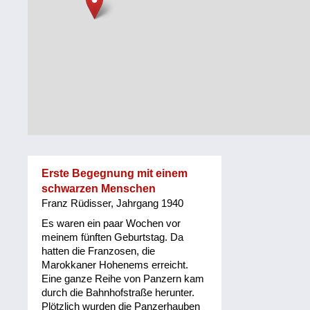
Steiermark
Fluchtgeschichten
Tirol
Familiengeschichten
Vorarlberg
Schule
und
Wien
Ausbildung
Wiederaufbau
und
Erste Begegnung mit einem
Staatsvertrag
schwarzen Menschen
Franz Rüdisser, Jahrgang 1940
Wohnen
Es waren ein paar Wochen vor
sonstiges
meinem fünften Geburtstag. Da
hatten die Franzosen, die
Marokkaner Hohenems erreicht.
Eine ganze Reihe von Panzern kam
durch die Bahnhofstraße herunter.
Plötzlich wurden die Panzerhauben