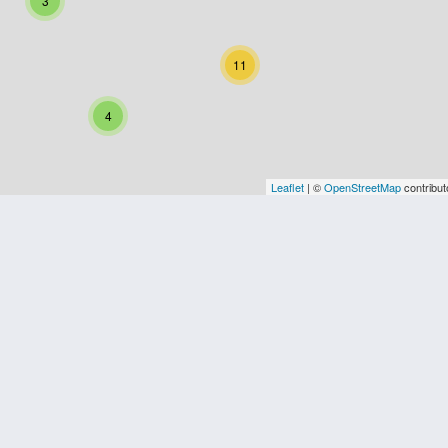
3
11
4
Leaflet
| ©
OpenStreetMap
contribut