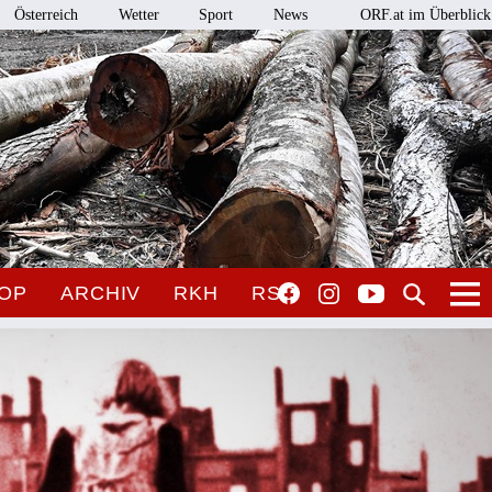
Österreich
Wetter
Sport
News
ORF.at im Überblick
OP
ARCHIV
RKH
RSO