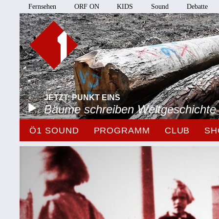
Fernsehen
ORF ON
KIDS
Sound
Debatte
JETZT: PUNKT EINS
Bäume schreiben Weltgeschichte
Ö1 SOUND
PROGRAMM
CLUB
SH