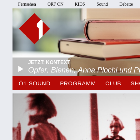
Fernsehen
ORF ON
KIDS
Sound
Debatte
JETZT: KONTEXT
Opfer, Bienen, Anna Plochl und 
Ö1 SOUND
PROGRAMM
CLUB
SH