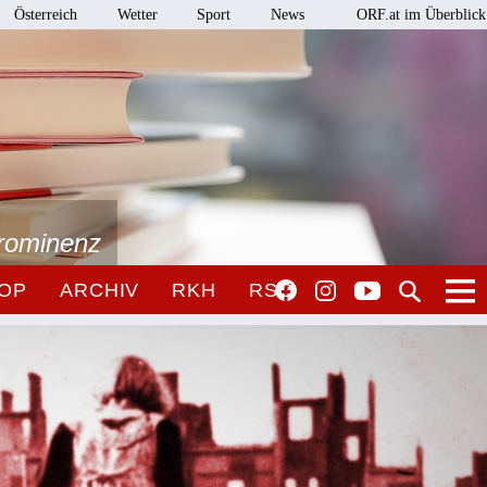
Österreich
Wetter
Sport
News
ORF.at im Überblick
Prominenz
OP
ARCHIV
RKH
RSO