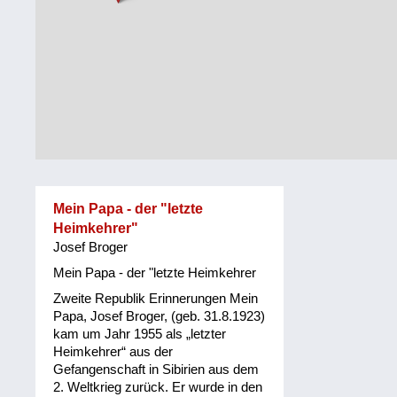
Steiermark
Fluchtgeschichten
Tirol
Familiengeschichten
Vorarlberg
Schule
und
Wien
Ausbildung
Wiederaufbau
und
Mein Papa - der "letzte
Staatsvertrag
Heimkehrer"
Josef Broger
Wohnen
Mein Papa - der "letzte Heimkehrer
sonstiges
Zweite Republik Erinnerungen Mein
Papa, Josef Broger, (geb. 31.8.1923)
kam um Jahr 1955 als „letzter
Heimkehrer“ aus der
Gefangenschaft in Sibirien aus dem
2. Weltkrieg zurück. Er wurde in den