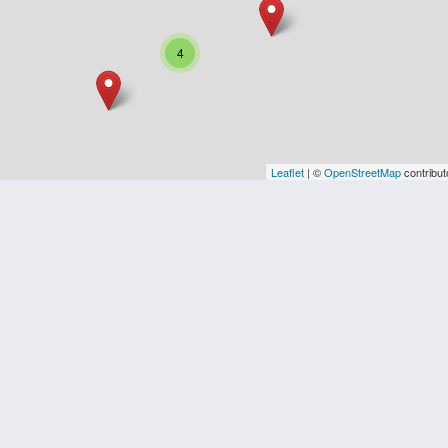
4
Leaflet
| ©
OpenStreetMap
contribut