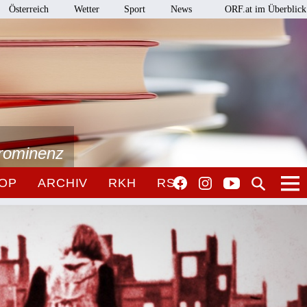
Österreich
Wetter
Sport
News
ORF.at im Überblick
Prominenz
OP
ARCHIV
RKH
RSO