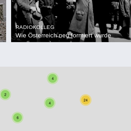
RADIOKOLLEG
Wie Österreich neu formiert wurde
4
2
24
4
6