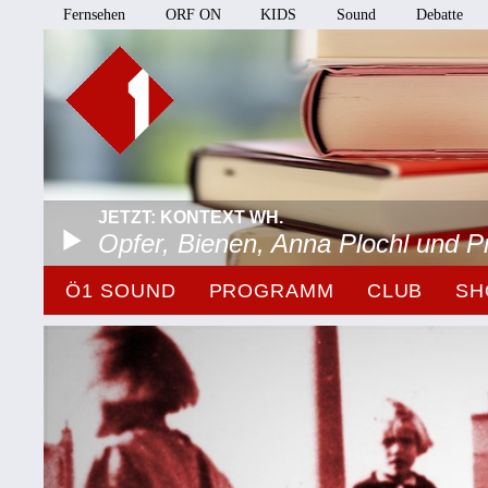
Fernsehen
ORF ON
KIDS
Sound
Debatte
JETZT: KONTEXT WH.
Opfer, Bienen, Anna Plochl und 
Ö1 SOUND
PROGRAMM
CLUB
SH