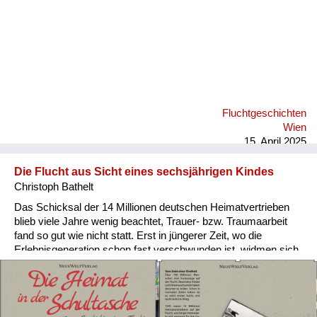
Fluchtgeschichten
Wien
15. April 2025
Die Flucht aus Sicht eines sechsjährigen Kindes
Christoph Bathelt
Das Schicksal der 14 Millionen deutschen Heimatvertrieben
blieb viele Jahre wenig beachtet, Trauer- bzw. Traumaarbeit
fand so gut wie nicht statt. Erst in jüngerer Zeit, wo die
Erlebnisgeneration schon fast verschwunden ist, widmen sich
Wissenschaftler dem Schicksal der „Kriegskinder“. Darum
habe ich die Flucht meines Vaters als Graphic Novel
herausgegeben. Das Trauma der Flucht und die
anschließende bedürftige Kindheit hat meinen Vater zwar