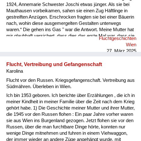
1924, Annemarie Schwester Joschi etwas jünger. Als sie bei
Mauthausen vorbeikamen, sahen sie einen Zug Häftlinge in
gestreiften Anzügen. Erschrocken fragten sie bei einer Bäuerin
nach, wohin diese ausgemergelten Gestalten unterwegs
waren.“ Die gehen ins Gas " war die Antwort. Meine Mutter hat
mir glaubhaft versichert, dass dies das erste Mal war, dass sie
Fluchtgeschichten
und ihre Freundinnen von den grauenhaften Vorgängen in den
Wien
KZs erfahren haben. Man wusste wohl, dass es
27. März 2025
Konzentrationslager gab, aber man dachte, es seien Straflager
für Kriminelle . Die Bewohner der Umgebung eines KZ wus...
Flucht, Vertreibung und Gefangenschaft
Karolina
Flucht vor den Russen. Kriegsgefangenschaft. Vertreibung aus
Südmähren. Überleben in Wien.
Ich bin 1953 geboren. Ich berichte über Erzählungen , die ich in
meiner Kindheit in meiner Familie über die Zeit nach dem Krieg
gehört habe. 1) Die Geschichte meiner Mutter und ihrer Mutter,
die 1945 vor den Russen flohen : Ein paar Jahre vorher waren
sie aus Wien ins Burgenland gezogen. Jetzt flohen sie vor den
Russen, über die man furchtbare Dinge hörte, konnten nur
wenige Dinge mitnehmen und fuhren in einem Viehwaggon,
der immer wieder an andere Züge angehängt wurde, mit