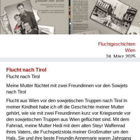
geprägt, aber niemals verbittert. Seine Erlebnisse bestätigen
den Satz Viktor Frankls, wonach es nur zwei
Menschenrassen gibt: nämlich die ‚Rasse‘ der anständigen
Menschen und die ‚Rasse‘ der unanständigen Menschen.
Darum freue ich mich, dass der Neue Welt Verlag und mein
Freund, Prof. Birol Kilic, diese Intention verstanden und das
Buch publiziert haben, um das Verbindende und damit
Fluchtgeschichten
Versöhnende darin zu dokumentieren.
Wien
24. März 2025
Flucht nach Tirol
Flucht nach Tirol
Meine Mutter flüchtet mit zwei Freundinnen vor den Sowjets
nach Tirol
Flucht aus Wien vor den sowjetischen Truppen nach Tirol In
meiner Kindheit habe ich oft die Geschichte meiner Mutter
gehört, wie sie mit zwei Freundinnen kurz vor Kriegsende vor
den sowjetischen Truppen aus Wien geflüchtet sind. Mit dem
Fahrrad, meine Mutter Hedi mit dem alten Steyr Waffenrad
ihres Vaters, die Fuchspelzstola meiner Großmutter um den
Hals. Sie und ihre beste Freundin Annemarie waren Jahrgang