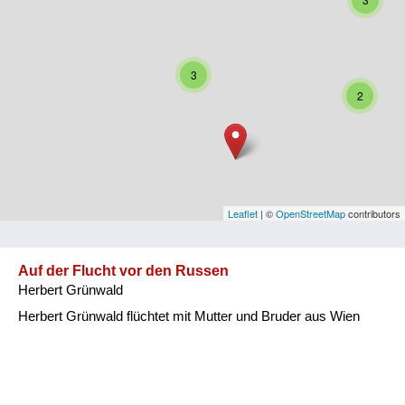
Niederösterreich
Oberösterreich
3
Salzburg
2
Steiermark
Tirol
Vorarlberg
Leaflet
| ©
OpenStreetMap
contributors
Wien
Auf der Flucht vor den Russen
Herbert Grünwald
Kategorie
Herbert Grünwald flüchtet mit Mutter und Bruder aus Wien
Besatzungsmächte
Frauen, Mütter, Kinder