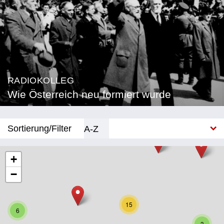
RADIOKOLLEG
Wie Österreich neu formiert wurde
Sortierung/Filter
A-Z
Neu
+
−
Bundesland
Burgenland
15
6
Kärnten
3