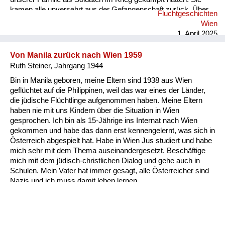
kamen alle unversehrt aus der Gefangenschaft zurück. Über
Fluchtgeschichten
dieses Kapitel sprach man ebenfalls wenig, einige Anekdoten
Wien
sind mir bekannt. Im Geschichtsunterricht wurde das Thema
1. April 2025
3. Reich in der Oberstufe im Leistungskurs ein halbes Jahr
lang ausführlich behandelt. Jeder Schüler hielt ein Referat zu
Von Manila zurück nach Wien 1959
einem Thema, ic...
Ruth Steiner, Jahrgang 1944
Bin in Manila geboren, meine Eltern sind 1938 aus Wien
geflüchtet auf die Philippinen, weil das war eines der Länder,
die jüdische Flüchtlinge aufgenommen haben. Meine Eltern
haben nie mit uns Kindern über die Situation in Wien
gesprochen. Ich bin als 15-Jährige ins Internat nach Wien
gekommen und habe das dann erst kennengelernt, was sich in
Österreich abgespielt hat. Habe in Wien Jus studiert und habe
mich sehr mit dem Thema auseinandergesetzt. Beschäftige
mich mit dem jüdisch-christlichen Dialog und gehe auch in
Schulen. Mein Vater hat immer gesagt, alle Österreicher sind
Nazis und ich muss damit leben lernen.