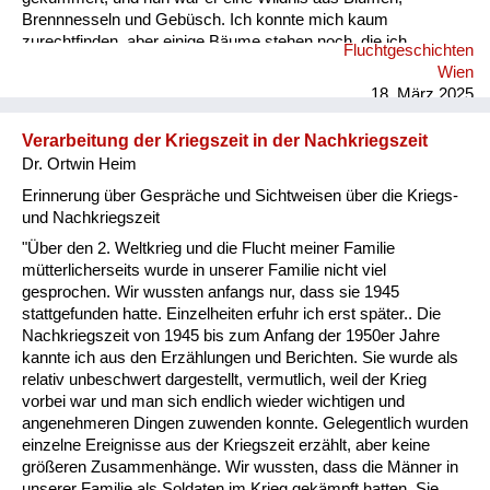
Brennnesseln und Gebüsch. Ich konnte mich kaum
zurechtfinden, aber einige Bäume stehen noch, die ich
Fluchtgeschichten
allmählich wiedererkannte. Unser Garten grenzt an die
Wien
Weingärten, und von seinem hinteren Ende aus hat man einen
18. März 2025
Ausblick über die ganze Stadt. Das weiß ich, aber schon jetzt,
um ein Uhr nachts, kann ich mich nicht mehr erinnern, es
Verarbeitung der Kriegszeit in der Nachkriegszeit
gesehen zu haben. Ich ging wie von Blindheit geschlagen
Dr. Ortwin Heim
durch den Garten. Ich sah ni...
Erinnerung über Gespräche und Sichtweisen über die Kriegs-
und Nachkriegszeit
"Über den 2. Weltkrieg und die Flucht meiner Familie
mütterlicherseits wurde in unserer Familie nicht viel
gesprochen. Wir wussten anfangs nur, dass sie 1945
stattgefunden hatte. Einzelheiten erfuhr ich erst später.. Die
Nachkriegszeit von 1945 bis zum Anfang der 1950er Jahre
kannte ich aus den Erzählungen und Berichten. Sie wurde als
relativ unbeschwert dargestellt, vermutlich, weil der Krieg
vorbei war und man sich endlich wieder wichtigen und
angenehmeren Dingen zuwenden konnte. Gelegentlich wurden
einzelne Ereignisse aus der Kriegszeit erzählt, aber keine
größeren Zusammenhänge. Wir wussten, dass die Männer in
unserer Familie als Soldaten im Krieg gekämpft hatten. Sie