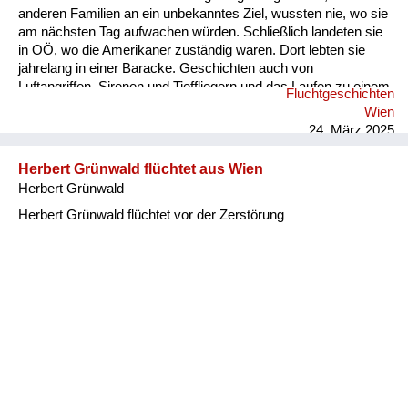
anderen Familien an ein unbekanntes Ziel, wussten nie, wo sie
am nächsten Tag aufwachen würden. Schließlich landeten sie
in OÖ, wo die Amerikaner zuständig waren. Dort lebten sie
jahrelang in einer Baracke. Geschichten auch von
Luftangriffen, Sirenen und Tieffliegern und das Laufen zu einem
Fluchtgeschichten
Luftschutzkeller hörte ich. Von der Angst sprach meine Mutter,
Wien
und dass sie aus Angst immer etwas essen musste. Es gab
24. März 2025
aber wenig, rationierte Lebensmittel, Butter, Brot, Mehl, Zucker
nur mit Essensmarken. Sie konnte mit d...
Herbert Grünwald flüchtet aus Wien
Herbert Grünwald
Herbert Grünwald flüchtet vor der Zerstörung