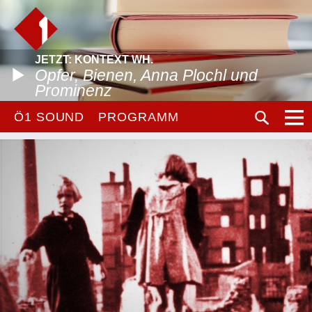
JETZT: KONTEXT WH.
Opfer, Bienen, Anna Plochl und
Prominenz
Ö1 SOUND
PROGRAMM