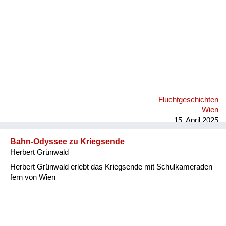
Versorgung
Heimkehrer
Fluchtgeschichten
Familiengeschichten
Schule und Ausbildung
Fluchtgeschichten
Wiederaufbau und
Wien
Staatsvertrag
15. April 2025
Wohnen
Bahn-Odyssee zu Kriegsende
Herbert Grünwald
sonstiges
Herbert Grünwald erlebt das Kriegsende mit Schulkameraden
fern von Wien