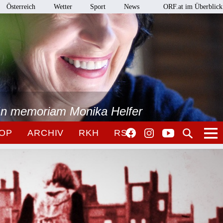
Österreich
Wetter
Sport
News
ORF.at im Überblick
 In memoriam Monika Helfer
OP
ARCHIV
RKH
RSO