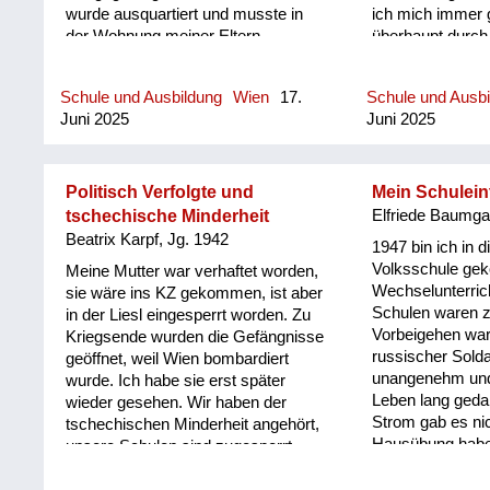
wurde ausquartiert und musste in
ich mich immer 
der Wohnung meiner Eltern
überhaupt durch 
aufgenommen werden. Meine Mutter
Augarten hinein
war entsetzt. Drei kleine Kinder,
war fast so hoch
Schule und Ausbildung
Wien
17.
Schule und Ausb
hochschwanger und schon die
angeräumt, wie d
Juni 2025
Juni 2025
Russen im Haus. Letztendlich war
meiner Schule w
die Beschaffung im Haus
entscheidend für den Familie. Ein
Kapital mit. Frau Nina bezog das
Politisch Verfolgte und
Mein Schuleint
Obergeschoss. Nina sprach perfekt
tschechische Minderheit
Elfriede Baumgar
Deutsch und konnte sich gut mit der
Beatrix Karpf, Jg. 1942
1947 bin ich in d
Familie unterhalten. Der Herr
Volksschule ge
Meine Mutter war verhaftet worden,
Capitan - Er wurde immer nur
Wechselunterric
sie wäre ins KZ gekommen, ist aber
Capitan genannt - war sehr
Schulen waren 
in der Liesl eingesperrt worden. Zu
beschäftigt und viel abwesend. Es
Vorbeigehen war
Kriegsende wurden die Gefängnisse
kam bald der Zeitpunkt der
russischer Solda
geöffnet, weil Wien bombardiert
Niederkunft. Zu dieser Zeit waren
unangenehm und
wurde. Ich habe sie erst später
viele Flüchtlinge in unserem Garten
Leben lang gedan
wieder gesehen. Wir haben der
und. Und auch in der Küche
Strom gab es nic
tschechischen Minderheit angehört,
unterwegs. Sie machten Station bei
Hausübung habe 
unsere Schulen sind zugesperrt
uns und wickelten ihre Kinder frisch
Petroleumlampe 
worden, ich bin zweisprachig
und zogen wieder weiter. Ungarische
Tinte ist verlauf
aufgewachsen. Nach dem Krieg,