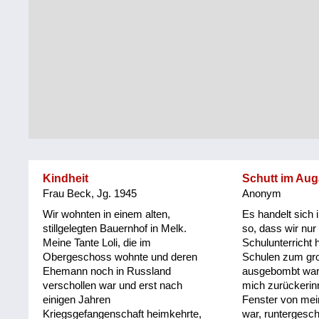
Steiermark
Fluchtgeschichten
Tirol
Familiengeschichten
Vorarlberg
Schule
und
Wien
Ausbildung
Wiederaufbau
und
Kindheit
Schutt im Aug
Staatsvertrag
Frau Beck, Jg. 1945
Anonym
Wohnen
Wir wohnten in einem alten,
Es handelt sich
stillgelegten Bauernhof in Melk.
so, dass wir nur
Meine Tante Loli, die im
Schulunterricht h
sonstiges
Obergeschoss wohnte und deren
Schulen zum gro
Ehemann noch in Russland
ausgebombt war
verschollen war und erst nach
mich zurückerin
einigen Jahren
Fenster von mei
Kriegsgefangenschaft heimkehrte,
war, runtergesc