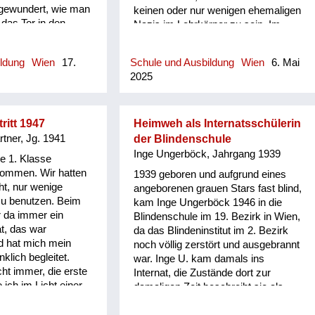
gewundert, wie man
keinen oder nur wenigen ehemaligen
das Tor in den
Nazis im Lehrkörper zu sein. Im
gehen kann. Weil es
Filmclub in der Sensengasse waren
 mit Schutt
in den 1950er Jahren bereits Filme
ildung
Wien
17.
Schule und Ausbildung
Wien
6. Mai
er vierte Stock
über das Geschehen in den NS-
2025
ar.
Konzentrationslagern zu sehen
ritt 1947
Heimweh als Internatsschülerin
tner, Jg. 1941
der Blindenschule
Inge Ungerböck, Jahrgang 1939
ie 1. Klasse
kommen. Wir hatten
1939 geboren und aufgrund eines
ht, nur wenige
angeborenen grauen Stars fast blind,
zu benutzen. Beim
kam Inge Ungerböck 1946 in die
 da immer ein
Blindenschule im 19. Bezirk in Wien,
t, das war
da das Blindeninstitut im 2. Bezirk
 hat mich mein
noch völlig zerstört und ausgebrannt
klich begleitet.
war. Inge U. kam damals ins
ht immer, die erste
Internat, die Zustände dort zur
ich im Licht einer
damaligen Zeit beschreibt sie als
geschrieben. Die
"ganz schlimm, katastrophal". Im
en, weil das Papier
Internat litt sie unter Heimweh, da sie