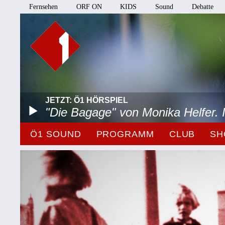
Fernsehen
ORF ON
KIDS
Sound
Debatte
JETZT: Ö1 HÖRSPIEL
"Die Bagage" von Monika Helfer.
Ö1 SOUND
PROGRAMM
CLUB
SH