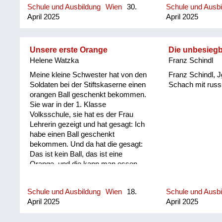
Soldaten waren in unserem Garten
Schule und Ausbildung
Wien
30.
Schule und Ausb
so holzhaltig wa
wenn Schüler tschechisch
und viele russische. In diesem
April 2025
April 2025
voll mit blauen 
gesprochen haben untereinander,
Umfeld ei...
saßen auf alten
sind wir beschimpft worden. Nach
Rosegger, die H
dem Krieg war eine entsetzliche
ohne Glas.
Wohn- und Ernährungssituation. Im
Unsere erste Orange
Die unbesieg
Augarten durften wir nicht
Helene Watzka
Franz Schindl
spazierengehen, da gab es Gräber.
Meine kleine Schwester hat von den
Franz Schindl, Jg
Am Tabor bei der evangelischen
Soldaten bei der Stiftskaserne einen
Schach mit russ
Kirche haben sie ein verendetes
orangen Ball geschenkt bekommen.
Pferd eingegraben, die Menschen
Sie war in der 1. Klasse
haben es wieder ausgegraben und
Volksschule, sie hat es der Frau
gegessen. Das Ärgste für mich war
Lehrerin gezeigt und hat gesagt: Ich
es, im vierten Stock in einer
habe einen Ball geschenkt
zerbombten Zimmer-Küche-
bekommen. Und da hat die gesagt:
Wohnung zu wohnen.
Das ist kein Ball, das ist eine
Orange, und die kann man essen. -
Und ich habe mir gedacht, das ist
einmal was Nettes, was man auch
Schule und Ausbildung
Wien
18.
Schule und Ausb
erzählen kann.
April 2025
April 2025