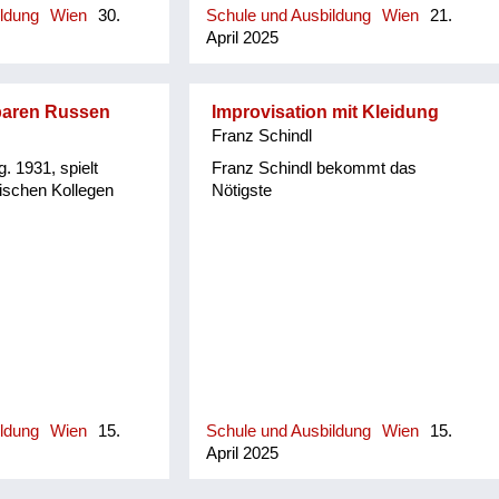
ildung
Wien
30.
Schule und Ausbildung
Wien
21.
r, sodass die Hefte
stark an ihre Mutter gebunden war.
April 2025
Flecken waren. Wir
In der Blindenschule waren auch
 Holzbänken wie bei
viele Kinder, die beim Spielen
olzfenster waren
furchtbare Unfälle durch Minen
erlitten hatten, und dadurch ihr
baren Russen
Improvisation mit Kleidung
Augenlicht verloren hatten.
Franz Schindl
. 1931, spielt
Franz Schindl bekommt das
ischen Kollegen
Nötigste
ildung
Wien
15.
Schule und Ausbildung
Wien
15.
April 2025