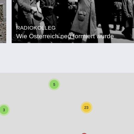
RADIOKOLLEG
Wie Österreich neu formiert wurde
5
23
3