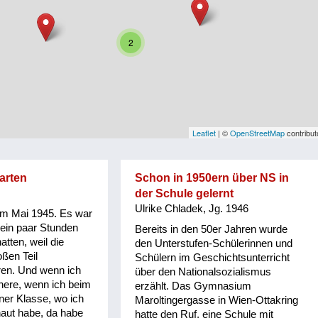
2
Leaflet
| ©
OpenStreetMap
contribut
arten
Schon in 1950ern über NS in
der Schule gelernt
Ulrike Chladek, Jg. 1946
 im Mai 1945. Es war
 ein paar Stunden
Bereits in den 50er Jahren wurde
atten, weil die
den Unterstufen-Schülerinnen und
ßen Teil
Schülern im Geschichtsunterricht
en. Und wenn ich
über den Nationalsozialismus
nere, wenn ich beim
erzählt. Das Gymnasium
ner Klasse, wo ich
Maroltingergasse in Wien-Ottakring
haut habe, da habe
hatte den Ruf, eine Schule mit