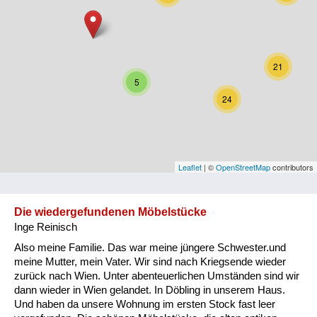
Niederösterreich
Oberösterreich
21
Salzburg
5
24
Steiermark
Tirol
Vorarlberg
Leaflet
| ©
OpenStreetMap
contributors
Wien
Die wiedergefundenen Möbelstücke
Inge Reinisch
Kategorie
Also meine Familie. Das war meine jüngere Schwester.und
Besatzungsmächte
meine Mutter, mein Vater. Wir sind nach Kriegsende wieder
zurück nach Wien. Unter abenteuerlichen Umständen sind wir
Frauen, Mütter, Kinder
dann wieder in Wien gelandet. In Döbling in unserem Haus.
Und haben da unsere Wohnung im ersten Stock fast leer