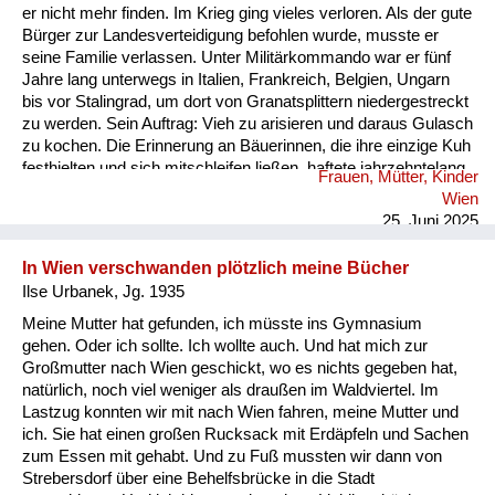
er nicht mehr finden. Im Krieg ging vieles verloren. Als der gute
Bürger zur Landesverteidigung befohlen wurde, musste er
seine Familie verlassen. Unter Militärkommando war er fünf
Jahre lang unterwegs in Italien, Frankreich, Belgien, Ungarn
bis vor Stalingrad, um dort von Granatsplittern niedergestreckt
zu werden. Sein Auftrag: Vieh zu arisieren und daraus Gulasch
zu kochen. Die Erinnerung an Bäuerinnen, die ihre einzige Kuh
festhielten und sich mitschleifen ließen, haftete jahrzehntelang
Frauen, Mütter, Kinder
an dem Soldaten, die verzweifelten Bitten, erschütternden
Wien
Klagen, hallten in seinem Ohr. Nach Ende des Krieges trug er
25. Juni 2025
im Rucksack sein eigenes Werkzeug. Wahlweise stieg er vom
Rad, öffnete ein Tor und b...
In Wien verschwanden plötzlich meine Bücher
Ilse Urbanek, Jg. 1935
Meine Mutter hat gefunden, ich müsste ins Gymnasium
gehen. Oder ich sollte. Ich wollte auch. Und hat mich zur
Großmutter nach Wien geschickt, wo es nichts gegeben hat,
natürlich, noch viel weniger als draußen im Waldviertel. Im
Lastzug konnten wir mit nach Wien fahren, meine Mutter und
ich. Sie hat einen großen Rucksack mit Erdäpfeln und Sachen
zum Essen mit gehabt. Und zu Fuß mussten wir dann von
Strebersdorf über eine Behelfsbrücke in die Stadt