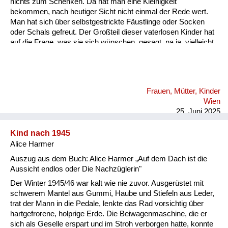
nichts zum Schenken. Da hat man eine Kleinigkeit
bekommen, nach heutiger Sicht nicht einmal der Rede wert.
Man hat sich über selbstgestrickte Fäustlinge oder Socken
oder Schals gefreut. Der Großteil dieser vaterlosen Kinder hat
auf die Frage, was sie sich wünschen, gesagt, na ja, vielleicht
dass der Papa nach Hause kommt, weil die Mama ist ja so
allein. Also das hat mich damals als Kind so berührt, weil ich
hatte das Glück, einen sehr alten Vater zu haben, der nicht
mehr eingezogen wurde in den Krieg. Und da muss ich aber
Frauen, Mütter, Kinder
anhängen, dass diese Mütter, diese Frauen ja alleine waren.
Wien
Und das waren für meine Begriffe, für mein Empfinden, das
25. Juni 2025
waren wahre, eman...
Kind nach 1945
Alice Harmer
Auszug aus dem Buch: Alice Harmer „Auf dem Dach ist die
Aussicht endlos oder Die Nachzüglerin"
Der Winter 1945/46 war kalt wie nie zuvor. Ausgerüstet mit
schwerem Mantel aus Gummi, Haube und Stiefeln aus Leder,
trat der Mann in die Pedale, lenkte das Rad vorsichtig über
hartgefrorene, holprige Erde. Die Beiwagenmaschine, die er
sich als Geselle erspart und im Stroh verborgen hatte, konnte