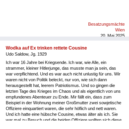
es eine Zeit gebraucht hat, bis irgendeine zivile Ordnung
wieder eingetreten ist. Und dann war ich eine Zeit lang in Bad
Ischl, denn meine Mutter war auch aus Wien geflüchtet. Dann
hat man mir gesagt, wenn du, wenn du Lebensmittelkarten
Besatzungsmächte
willst, dann musst du arbeiten. Und da kannst du entweder die
Wien
Straße kehren oder mit einer Gruppe in den Wald gehen und
20. Mai 2025
Holz machen. U...
Wodka auf Ex trinken rettete Cousine
Udo Saldow, Jg. 1929
Ich war 16 Jahre bei Kriegsende. Ich war, wie Alle, ein
strammer, kleiner Hitlerjunge, das musste man ja sein, das
war verpflichtend. Und es war auch nicht unlustig für uns. Wir
waren nicht von Politik beleckt, nur von, wie sich dann
herausgestellt hat, leerem Patriotismus. Und so gingen die
letzten Tage des Krieges im Chaos und als eigentlich von uns
empfundenes Abenteuer zu Ende. Mir fällt ein, dass zum
Beispiel in der Wohnung meiner Großmutter zwei sowjetische
Offiziere einquartiert waren, die sehr höflich und nett waren.
Und ich hatte eine hübsche Cousine, etwas älter als ich. Sie
war mal zu Besuch und die beiden Offiziere wollten sich diese
Cousine aneignen und versuchten das damit uns betrunken zu