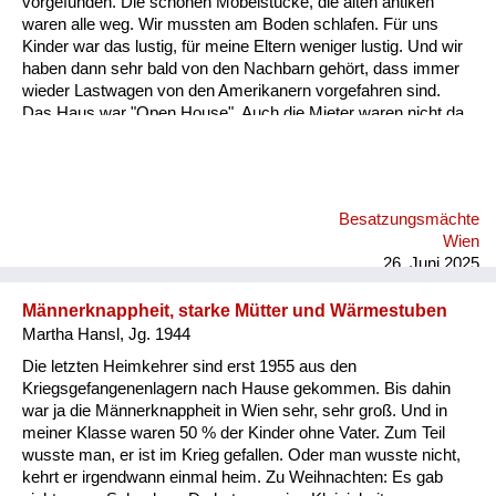
vorgefunden. Die schönen Möbelstücke, die alten antiken
Versorgung
waren alle weg. Wir mussten am Boden schlafen. Für uns
Kinder war das lustig, für meine Eltern weniger lustig. Und wir
Heimkehrer
haben dann sehr bald von den Nachbarn gehört, dass immer
wieder Lastwagen von den Amerikanern vorgefahren sind.
Fluchtgeschichten
Das Haus war "Open House". Auch die Mieter waren nicht da,
und die Soldaten haben immer wieder Möbelstücke verladen
Familiengeschichten
und sind weggedüst. Jetzt war folgendes: Mein Vater wollte
diese Möbel immer unbedingt wieder auffinden. Er war kein
Schule und Ausbildung
Nazi, das hat er immer wieder betont. Also er hat ein Recht auf
Besatzungsmächte
seine Möbel. Und meine Mutter. Und das ist das Schöne an
Wiederaufbau und
Wien
der Geschichte hat wunderbar gezeichnet und gemalt.
Staatsvertrag
26. Juni 2025
Ordentliches Zei...
Wohnen
Männerknappheit, starke Mütter und Wärmestuben
Martha Hansl, Jg. 1944
sonstiges
Die letzten Heimkehrer sind erst 1955 aus den
Kriegsgefangenenlagern nach Hause gekommen. Bis dahin
war ja die Männerknappheit in Wien sehr, sehr groß. Und in
meiner Klasse waren 50 % der Kinder ohne Vater. Zum Teil
wusste man, er ist im Krieg gefallen. Oder man wusste nicht,
kehrt er irgendwann einmal heim. Zu Weihnachten: Es gab