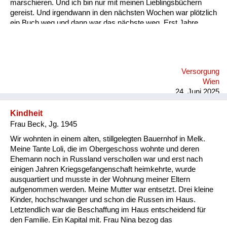
marschieren. Und ich bin nur mit meinen Lieblingsbüchern
gereist. Und irgendwann in den nächsten Wochen war plötzlich
ein Buch weg und dann war das nächste weg. Erst Jahre
später bin ich draufgekommen, dass meine Tante und meine
Großmutter die Bücher auf dem Schwarzmarkt gegen
Lebensmittel eintauschen mussten.
Versorgung
Wien
24. Juni 2025
Kindheit
Frau Beck, Jg. 1945
Wir wohnten in einem alten, stillgelegten Bauernhof in Melk.
Meine Tante Loli, die im Obergeschoss wohnte und deren
Ehemann noch in Russland verschollen war und erst nach
einigen Jahren Kriegsgefangenschaft heimkehrte, wurde
ausquartiert und musste in der Wohnung meiner Eltern
aufgenommen werden. Meine Mutter war entsetzt. Drei kleine
Kinder, hochschwanger und schon die Russen im Haus.
Letztendlich war die Beschaffung im Haus entscheidend für
den Familie. Ein Kapital mit. Frau Nina bezog das