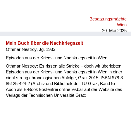
machen. Also nicht mit Gewalt. Und ich erinnere mich, ohne je
Alkohol getrunken zu haben, habe ich dann aus
Wassergläsern den Wodka für meine Großmutter, für meine
Besatzungsmächte
Cousine oder mich Ex getrunken. Und die Reaktion der
Wien
Offiziere war überraschend. Sie haben mir Beifall geklatscht.
20. Mai 2025
Und...
Mein Buch über die Nachkriegszeit
Othmar Nestroy, Jg. 1933
Episoden aus der Kriegs- und Nachkriegszeit in Wien
Othmar Nestroy: Es rissen alle Stricke – doch wir überlebten.
Episoden aus der Kriegs- und Nachkriegszeit in Wien in einer
nicht streng chronologischen Abfolge, Graz 2015. ISBN 978-3-
85125-424-2 (Archiv und Bibliothek der TU Graz, Band 5)
Auch als E-Book kostenfrei online lesbar auf der Website des
Verlags der Technischen Universität Graz: