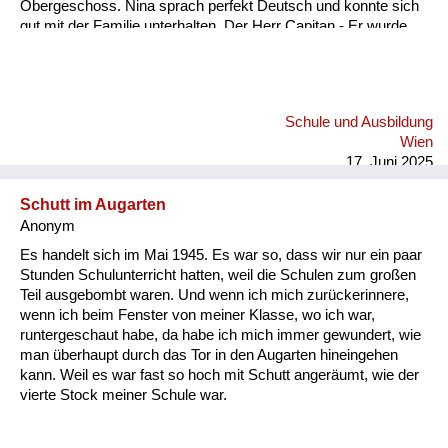
Obergeschoss. Nina sprach perfekt Deutsch und konnte sich
gut mit der Familie unterhalten. Der Herr Capitan - Er wurde
immer nur Capitan genannt - war sehr beschäftigt und viel
abwesend. Es kam bald der Zeitpunkt der Niederkunft. Zu
dieser Zeit waren viele Flüchtlinge in unserem Garten und.
Und auch in der Küche unterwegs. Sie machten Station bei
Schule und Ausbildung
uns und wickelten ihre Kinder frisch und zogen wieder weiter.
Wien
Ungarische Soldaten waren in unserem Garten und viele
17. Juni 2025
russische. In diesem Umfeld ei...
Schutt im Augarten
Anonym
Es handelt sich im Mai 1945. Es war so, dass wir nur ein paar
Stunden Schulunterricht hatten, weil die Schulen zum großen
Teil ausgebombt waren. Und wenn ich mich zurückerinnere,
wenn ich beim Fenster von meiner Klasse, wo ich war,
runtergeschaut habe, da habe ich mich immer gewundert, wie
man überhaupt durch das Tor in den Augarten hineingehen
kann. Weil es war fast so hoch mit Schutt angeräumt, wie der
vierte Stock meiner Schule war.