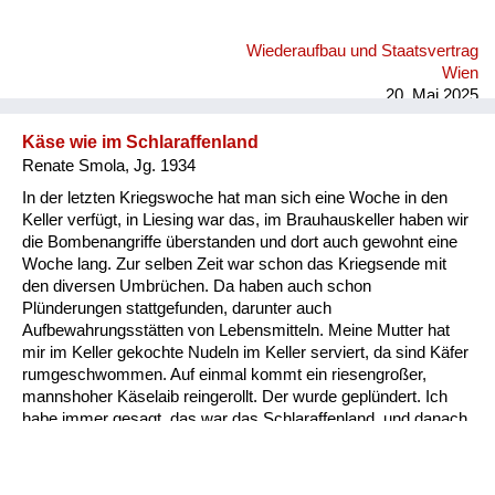
Wiederaufbau und Staatsvertrag
Wien
20. Mai 2025
Käse wie im Schlaraffenland
Renate Smola, Jg. 1934
In der letzten Kriegswoche hat man sich eine Woche in den
Keller verfügt, in Liesing war das, im Brauhauskeller haben wir
die Bombenangriffe überstanden und dort auch gewohnt eine
Woche lang. Zur selben Zeit war schon das Kriegsende mit
den diversen Umbrüchen. Da haben auch schon
Plünderungen stattgefunden, darunter auch
Aufbewahrungsstätten von Lebensmitteln. Meine Mutter hat
mir im Keller gekochte Nudeln im Keller serviert, da sind Käfer
rumgeschwommen. Auf einmal kommt ein riesengroßer,
mannshoher Käselaib reingerollt. Der wurde geplündert. Ich
habe immer gesagt, das war das Schlaraffenland, und danach
ist die Hungersnot gekommen. Wir haben uns abschneiden
können wie im Schlaraffenland, so viel wir wollten. Danach war
nicht genug da, um die Bevölkerung in der ersten Zeit zu