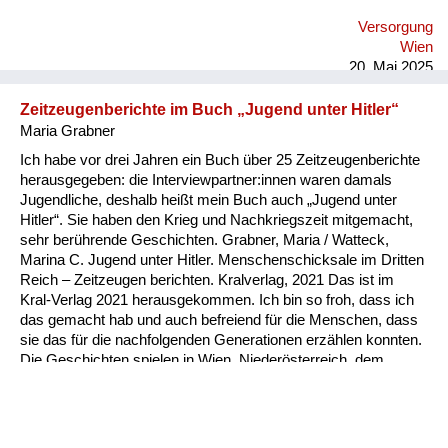
versorgen. Was auch symptomatisch war: man hat dann
Versorgung
Lieferungen bekommen von anderen Ländern und wir sind
Wien
unter der russischen Besatzungsmacht gewesen, die haben ja
20. Mai 2025
selber nichts gehabt. Die haben uns beliefer...
Zeitzeugenberichte im Buch „Jugend unter Hitler“
Maria Grabner
Ich habe vor drei Jahren ein Buch über 25 Zeitzeugenberichte
herausgegeben: die Interviewpartner:innen waren damals
Jugendliche, deshalb heißt mein Buch auch „Jugend unter
Hitler“. Sie haben den Krieg und Nachkriegszeit mitgemacht,
sehr berührende Geschichten. Grabner, Maria / Watteck,
Marina C. Jugend unter Hitler. Menschenschicksale im Dritten
Reich – Zeitzeugen berichten. Kralverlag, 2021 Das ist im
Kral-Verlag 2021 herausgekommen. Ich bin so froh, dass ich
das gemacht hab und auch befreiend für die Menschen, dass
sie das für die nachfolgenden Generationen erzählen konnten.
Die Geschichten spielen in Wien, Niederösterreich, dem
Burgenland und Kärnten. Eine Dame erzählt vom
Todesmarsch in Brünn.