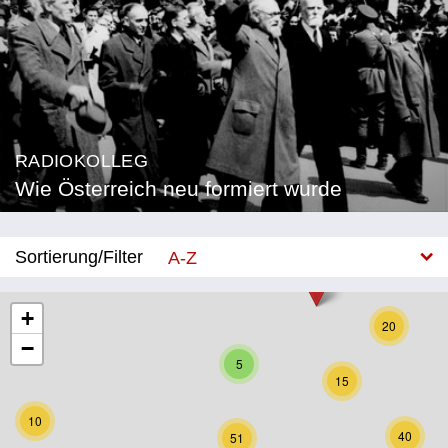
RADIOKOLLEG
Wie Österreich neu formiert wurde
Sortierung/Filter
A-Z
Neu
+
20
−
Bundesland
5
15
Burgenland
10
Kärnten
40
51