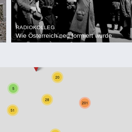
RADIOKOLLEG
Wie Österreich neu formiert wurde
20
5
28
201
51