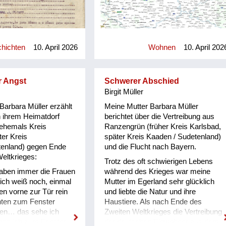
ntsprach). Alle
Truppenübungsplatz für das
lieder müssen sich am
tschechische Militär umfunktioniert
:00h früh vor dem
(Vojenský újezd Hradištĕ). Genau
einfinden und dürfen
dort wo der rote Stern eingezeichnet
chichten
10. April 2026
Wohnen
10. April 202
 Sachen mitnehmen.
ist, befand sich ehemals
 Folge leistet, kommt
Ranzengrün.
tionslager.
ie Schilderung über
r Angst
Schwerer Abschied
ng der Familie meines
Birgit Müller
ltersdorf (Kreis
Barbara Müller erzählt
Meine Mutter Barbara Müller
pa) und die
in ihrem Heimatdorf
berichtet über die Vertreibung aus
den Wochen: Mein Opa
ehemals Kreis
Ranzengrün (früher Kreis Karlsbad,
war Landwirt mit einem
ter Kreis
später Kreis Kaaden / Sudetenland)
nd arbeitete zusätzlich
enland) gegen Ende
und die Flucht nach Bayern.
945 als Hilfsarbeiter in
eltkrieges:
erken in Oberpolitz.
Trotz des oft schwierigen Lebens
n meines Vaters, Franz
aben immer die Frauen
während des Krieges war meine
Müller, mussten 1936
 ich weiß noch, einmal
Mutter im Egerland sehr glücklich
die „Elemiehle“)
en vorne zur Tür rein
und liebte die Natur und ihre
d zogen nach Bensen
inten zum Fenster
Haustiere. Als nach Ende des
wohnung. Die Familie
en… das sehe ich
Zweiten Weltkrieges die Vertreibung
dass ich zum Fenster
der deutschen Einwohner aus dem