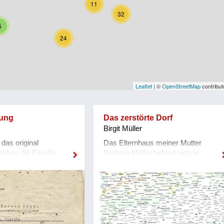
11
32
5
24
Leaflet
| ©
OpenStreetMap
contribut
bung
Das zerstörte Dorf
Birgit Müller
 das original
Das Elternhaus meiner Mutter
lches die Familie
Barbara Müller befand sich in
s Erhard Müller am
Ranzengrün (Rancngrýn), einem
erreicht bekam. Der
kleinen Bauerndorf im Kreis
h sehr schockiert:
Karlsbad (Karlovy Vary), dem
tet die Übersetzung,
heutigen Tschechien. Leider wurde
gewiesen wird, weil
das Dorf Ranzengrün nach Ende
938 gegen die C.S.R.
des Zweiten Weltkrieges
te (was natürlich nicht
vollkommen vernichtet und zu einem