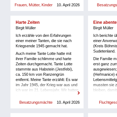
Gepäckstück bei der Vertreibung
rausgesprunge
Frauen, Mütter, Kinder
10. April 2026
Besatzung
aus der Heimat mitgeführt hatten.
vielleicht 12 J
Heute befindet sich dieses einmalige
Freie gerannt
Erbstück im Besitz einer meiner
gesehen, und
Cousinen.
Harte Zeiten
Eine abente
doch dann hab
Birgit Müller
Birgit Müller
aufgegeben. D
Zeit! Die Rus
Ich erzähle von den Erfahrungen
Ich berichte 
Bauernhöfen
einer meiner Tanten, die sie nach
einer Anverw
Essen gesuch
Kriegsende 1945 gemacht hat.
(Kreis Böhmis
bei unserem 
Sudetenland.
Auch meine Tante Lotte hatte mit
Heuboden ges
ihrer Familie schlimme und harte
Die Familie m
den Russen z
Zeiten durchgemacht. Tante Lotte
erst ganz zu
seiner Scheun
stammte aus Habstein (Jestřebí),
ausgewiesen; 
hinauf und wi
ca. 150 km von Ranzengrün
(Heřmanice) 
oben lagen, di
entfernt. Meine Tante erzählt: Es war
Lebensmittelg
hochgezogen,
im Jahr 1945, der Krieg war aus und
mussten sie 
uns hinaufko
ich war im 21. Lebensjahr. Wir hatten
bleiben, damit
waren die Bet
viel mitgemacht, u.a. den Einmarsch
gewährleistet
alle leer und d
der Russen, was sehr schrecklich
welche zuletz
aufgefallen. 
Besatzungsmächte
10. April 2026
Fluchtges
war. Mein Vater hat uns Frauen vor
durften nicht
allein im Hau
den Russen versteckt aus Angst vor
oder Geld mi
haben uns übe
Vergewaltigungen. Vater war allein
völlig mittello