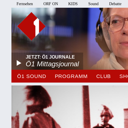
Fernsehen
ORF ON
KIDS
Sound
Debatte
JETZT: Ö1 JOURNALE
Ö1 Mittagsjournal
Ö1 SOUND
PROGRAMM
CLUB
SH