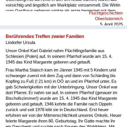
vorsichtig und ängstlich am Marktplatz versammelt. Die Wirtin
vom Gasthaus nebenan winkte als erste begeistert mit dem
Fluchtgeschichten
Taschentuch. Ab diesem Zeitpunkt waren die Menschen in
Oberösterreich
Österreich nicht mehr so freundlich und hilfsbereit zu uns
5. April 2025
Flüchtlingen. Sie änderten ihre Meinung und beschimpften uns
als „s’Gfrastleut, Banatergfrast schaut's, dass wieder
Berührendes Treffen zweier Familien
weiterkommt’s. Warum...
Lindorfer Ursula
Unser Onkel Karl Gabriel nahm Flüchtlingsfamilie aus
Schlesien (Polen) auf. In seinem Pfarrhof wurde am 15. 4.
1945 das Kind Margarete geboren und getauft.
Frau Martha Staisch kam im Jänner 1945 mit 5 Kindern und
schwanger zuerst mit dem Zug und dann von Schärding bis
Kopfing zu Fuß (! 21 km) in OÖ an und im Pfarrhof unter. Es
gab Schwierigkeiten mit der Unterbringung. Unser Onkel war
dort Pfarrer. Er nahm sie auf. In seinem Pfarrhof (genauer im
Bischofszimmer!) wurde am 15. 4. 1945 das Kind Margarete
geboren und getauft. 1946 kehrte die Familie nach Oppeln
zurück und seit 1978 lebt sie in Deutschland. Erst heuer
erfuhren wir von der Mitmenschlichkeit unseres Onkels. Heuer
feierte Margarete ihren 80. Geburtstag. Ihr Gatte machte ihr
ein Geschenk und suchte nach Spuren des Wohltäters. Mit