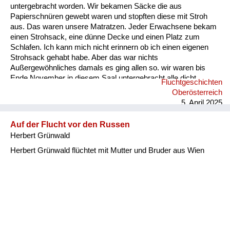
untergebracht worden. Wir bekamen Säcke die aus
Papierschnüren gewebt waren und stopften diese mit Stroh
aus. Das waren unsere Matratzen. Jeder Erwachsene bekam
einen Strohsack, eine dünne Decke und einen Platz zum
Schlafen. Ich kann mich nicht erinnern ob ich einen eigenen
Strohsack gehabt habe. Aber das war nichts
Außergewöhnliches damals es ging allen so. wir waren bis
Ende November in diesem Saal untergebracht alle dicht
Fluchtgeschichten
nebeneinander gereiht. Es gab keine Rücksicht auf
Oberösterreich
Intimsphäre. Mein Vater sah sich schon am zweiten Tag nach
5. April 2025
unserer Ankunft nach Arbeit um. Er begann in einer
Schneiderei am Marktplatz an zu arbeiten. Nach ungefähr
Auf der Flucht vor den Russen
sechs Wochen bekamen wir eine Zwei-Zimmer-Wohnung in
Herbert Grünwald
der wir zu ...
Herbert Grünwald flüchtet mit Mutter und Bruder aus Wien