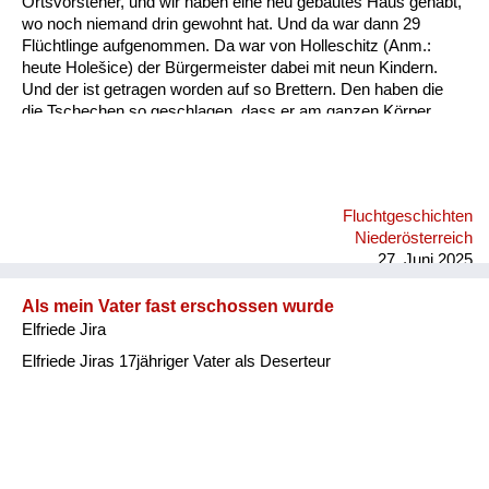
Ortsvorsteher, und wir haben eine neu gebautes Haus gehabt,
Versorgung
wo noch niemand drin gewohnt hat. Und da war dann 29
Flüchtlinge aufgenommen. Da war von Holleschitz (Anm.:
Heimkehrer
heute Holešice) der Bürgermeister dabei mit neun Kindern.
Und der ist getragen worden auf so Brettern. Den haben die
Fluchtgeschichten
die Tschechen so geschlagen, dass er am ganzen Körper
ganz blau war. Und der hat bei uns dann von Juni bis nächsten
Familiengeschichten
Juni, wo sie nach Deutschland gekommen sind, nur Pudding,
Milch und Semmeln und Biskotten gegessen. Und bei uns hat
Schule und Ausbildung
er noch das Jahr gelebt und in Deutschland draußen ist er
Fluchtgeschichten
gestorben. Meine Mutter hat ihm damals alle Kopfpolster
Wiederaufbau und
Niederösterreich
mitgegeben, die sind dann beim Hinauswandern im Juni in
Staatsvertrag
27. Juni 2025
einen Viehwaggon h...
Wohnen
Als mein Vater fast erschossen wurde
Elfriede Jira
sonstiges
Elfriede Jiras 17jähriger Vater als Deserteur