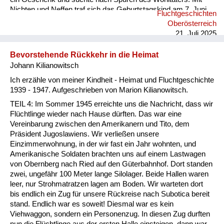
Nichten und Neffen traf sich das Geburtstagskind am 7. Juni
Fluchtgeschichten
2025 an dessen Grab (Pfarre Rannariedl, Pühret 4143
Oberösterreich
Neustift) in Österreich.
21. Juli 2025
Bevorstehende Rückkehr in die Heimat
Johann Kilianowitsch
Ich erzähle von meiner Kindheit - Heimat und Fluchtgeschichte
1939 - 1947. Aufgeschrieben von Marion Kilianowitsch.
TEIL 4: Im Sommer 1945 erreichte uns die Nachricht, dass wir
Flüchtlinge wieder nach Hause dürften. Das war eine
Vereinbarung zwischen den Amerikanern und Tito, dem
Präsident Jugoslawiens. Wir verließen unsere
Einzimmerwohnung, in der wir fast ein Jahr wohnten, und
Amerikanische Soldaten brachten uns auf einem Lastwagen
von Obernberg nach Ried auf den Güterbahnhof. Dort standen
zwei, ungefähr 100 Meter lange Silolager. Beide Hallen waren
leer, nur Strohmatratzen lagen am Boden. Wir warteten dort
bis endlich ein Zug für unsere Rückreise nach Subotica bereit
stand. Endlich war es soweit! Diesmal war es kein
Viehwaggon, sondern ein Personenzug. In diesen Zug durften