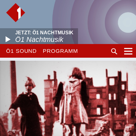
JETZT: Ö1 NACHTMUSIK
Ö1 Nachtmusik
Ö1 SOUND
PROGRAMM