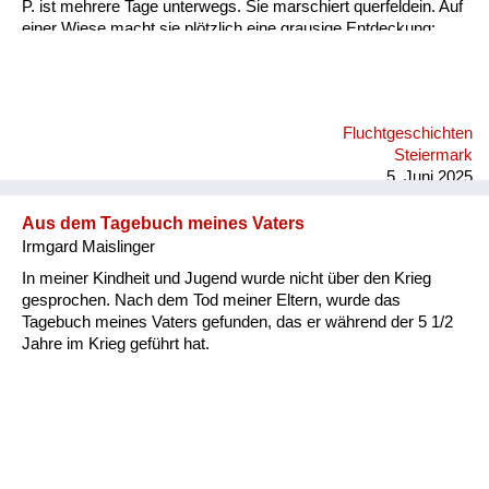
P. ist mehrere Tage unterwegs. Sie marschiert querfeldein. Auf
einer Wiese macht sie plötzlich eine grausige Entdeckung:
zwei Soldaten hängen an einem Baum. Offenbar Deserteure.
Ermordet in den letzten Kriegstagen. Gilda setzt sich in die
Wiese und weint bitterlich. Ein Erlebnis, das sie niemals
vergessen konnte.
Fluchtgeschichten
Steiermark
5. Juni 2025
Aus dem Tagebuch meines Vaters
Irmgard Maislinger
In meiner Kindheit und Jugend wurde nicht über den Krieg
gesprochen. Nach dem Tod meiner Eltern, wurde das
Tagebuch meines Vaters gefunden, das er während der 5 1/2
Jahre im Krieg geführt hat.