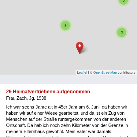
Niederösterreich
Oberösterreich
3
Salzburg
2
Steiermark
Tirol
Vorarlberg
Leaflet
| ©
OpenStreetMap
contributors
Wien
29 Heimatvertriebene aufgenommen
Frau Zach, Jg. 1938
Kategorie
Ich war sechs Jahre alt in 45er Jahr am 6. Juni, da haben wir
Besatzungsmächte
haben wir auf einer Wiese gearbeitet, und da ist ein Zug von
Menschen auf der Straße runtergekommen von der anderen
Frauen, Mütter, Kinder
Ortschaft. Da hab ich noch zehn Kilometer von der Grenze in
meinem Elternhaus gewohnt. Mein Vater war damals