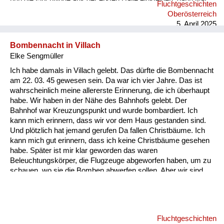
nun die Flüchtlinge aus der ersten Halle einsteigen, dann war
Fluchtgeschichten
der Zug voll. Wir waren traurig und sahen uns sehr Leid, noch
Oberösterreich
nicht in unsere Heimat zurückzukehren und noch länger zu
5. April 2025
warten. “Gott sei Dank!“ Wir konnten nicht ahnen, dass das ein
großes Glück für uns war. Die Mutter mit den zwei Kindern
Bombennacht in Villach
aus unserem Nachbar...
Elke Sengmüller
Ich habe damals in Villach gelebt. Das dürfte die Bombennacht
am 22. 03. 45 gewesen sein. Da war ich vier Jahre. Das ist
wahrscheinlich meine allererste Erinnerung, die ich überhaupt
habe. Wir haben in der Nähe des Bahnhofs gelebt. Der
Bahnhof war Kreuzungspunkt und wurde bombardiert. Ich
kann mich erinnern, dass wir vor dem Haus gestanden sind.
Und plötzlich hat jemand gerufen Da fallen Christbäume. Ich
kann mich gut erinnern, dass ich keine Christbäume gesehen
habe. Später ist mir klar geworden das waren
Beleuchtungskörper, die Flugzeuge abgeworfen haben, um zu
schauen, wo sie die Bomben abwerfen sollen. Aber wir sind
dann sehr schnell in den Keller gegangen. Wir hatten einen
Keller, den mein Vater abgestützt hat, damit er nicht einbricht,
falls eine Bombe aufs Haus fällt. Ich kann mich an die Bombe,
die in unser Haus gefallen ist, nicht erinnern. Aber daran, wie
Fluchtgeschichten
wir aus dem Keller rausgegangen sind. Es hat einen