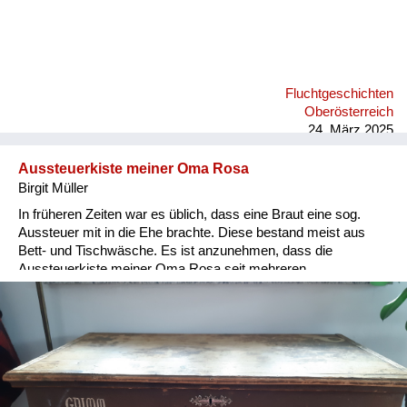
Fluchtgeschichten
Oberösterreich
24. März 2025
Aussteuerkiste meiner Oma Rosa
Birgit Müller
In früheren Zeiten war es üblich, dass eine Braut eine sog.
Aussteuer mit in die Ehe brachte. Diese bestand meist aus
Bett- und Tischwäsche. Es ist anzunehmen, dass die
Aussteuerkiste meiner Oma Rosa seit mehreren
Generationen weitergereicht wurde. Die Beschriftung wurde
erst 1946 hinzugefügt, da meine Großeltern diese Kiste als
persönliches Gepäckstück bei der Vertreibung aus der Heimat
mitgeführt hatten. Heute befindet sich dieses einmalige
Erbstück im Besitz einer meiner Cousinen.