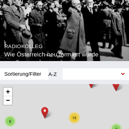
RADIOKOLLEG
Wie Österreich neu formiert wurde
Sortierung/Filter
A-Z
Neu
+
−
Bundesland
Burgenland
15
6
Kärnten
3