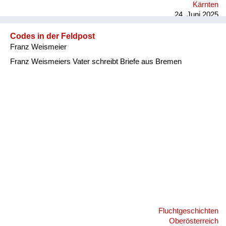
Kärnten
Kellerausgang gegeben, in den Garten und der war voller
24. Juni 2025
Schutt. A...
Codes in der Feldpost
Franz Weismeier
Franz Weismeiers Vater schreibt Briefe aus Bremen
Fluchtgeschichten
Oberösterreich