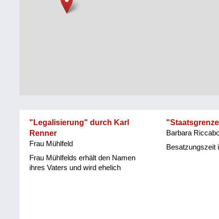
Steiermark
Fluchtgeschichten
Tirol
Familiengeschichten
Vorarlberg
Schule
und
Wien
Ausbildung
Wiederaufbau
und
"Legalisierung" durch Karl
"Staatsgrenz
Staatsvertrag
Renner
Barbara Riccab
Frau Mühlfeld
Wohnen
Besatzungszeit i
Frau Mühlfelds erhält den Namen
sonstiges
ihres Vaters und wird ehelich