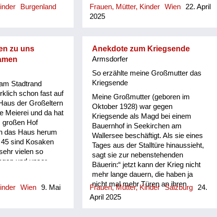
inder
Burgenland
Frauen, Mütter, Kinder
Wien
22. April
Kinder der Familie aufzupäppeln,
2025
wurden sie ins Ausland verschickt.
Brigitte Lohinger selbst kam im Alter
von fünf Jahren nach Südtirol, später
in die Schweiz und schließlich nach
en zu uns
Anekdote zum Kriegsende
Dänemark zu einer alleinstehenden
kamen
Armsdorfer
Frau, die sich liebevoll um die Kinder
So erzählte meine Großmutter das
kümmerte. Meistens wurde Brigitte
Kriegsende
 am Stadtrand
Lohinger zusammen mit einem
rklich schon fast auf
Meine Großmutter (geboren im
Geschwisterteil verschickt. Die
Haus der Großeltern
Oktober 1928) war gegen
Eltern wussten nicht, wo genau ihre
e Meierei und da hat
Kriegsende als Magd bei einem
Kinder untergebracht wurden. Wie
, großen Hof
Bauernhof in Seekirchen am
konnten sie das aushalten?
n das Haus herum
Wallersee beschäftigt. Als sie eines
Dennoch schien es die einzige
 45 sind Kosaken
Tages aus der Stalltüre hinaussieht,
Möglichkeit zu sein, die Kinder zu
ehr vielen so
sagt sie zur nebenstehenden
versorgen. Brigitte Lohinger selbst
agen und unser
Bäuerin:“ jetzt kann der Krieg nicht
hatte als Mädchen keine
ollgestellt. Es
mehr lange dauern, die haben ja
Schwierigkeiten mit der Situation, im
ner im Haus, sie
nicht mal mehr Türen an ihren
Gegensatz zu einem jüngeren
inder
Wien
9. Mai
Frauen, Mütter, Kinder
Salzburg
24.
ehandelt, sie haben
Wägen!“ Darauf erwiderte die
Brüde...
April 2025
s war eine Art
Bäuerin: „Dummes Dirndl, das sind
peck, sie haben uns
ja schon die Amerikaner!….