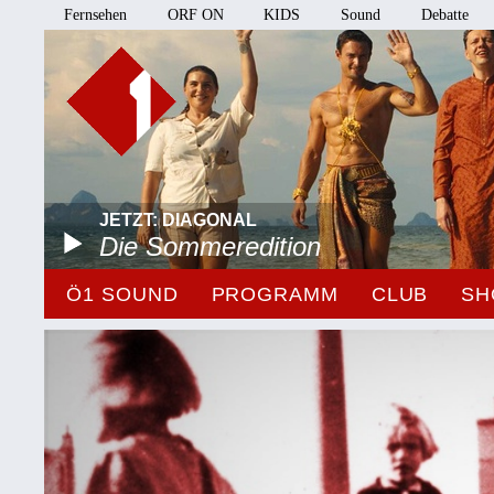
Fernsehen
ORF ON
KIDS
Sound
Debatte
JETZT: DIAGONAL
Die Sommeredition
Ö1 SOUND
PROGRAMM
CLUB
SH