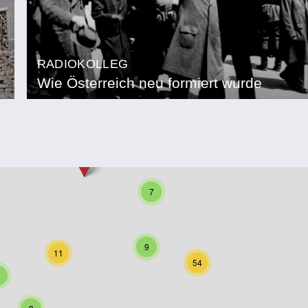
RADIOKOLLEG
Wie Österreich neu formiert wurde
7
9
11
54