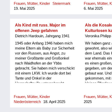
Frauen, Mütter, Kinder
Steiermark
Frauen, Mütter, K
am Dachboden versteckt. Eines
19. Mai 2025
6. Mai 2025
Tages kam einer, dessen Uniform
vermuten ließ, dass er einen
höheren Rang innehatte. Er ging ins
Haus hinein, setzte sich in die
Als Kind mit russ. Major im
Als die Kosak
Küche, meine Großmutter und mein
offenen Jeep gefahren
Kulturlosen 
Großvater, der pensionierter
Dietrich Hardouin, Jahrgang 1941
Veronika Philipp
Revieroberinspektor war, meine
1945 oder Anfang 1946 haben mich
Wir haben ganz
Mutter und ich drückten uns an die
meine Eltern als Baby zur Sicherheit
gewohnt, also wi
Wand. Er saß da, schlug mit der
vor den Russen, aus Angst, zu
dem Land. Das 
Faust auf den Tisch und brüllte
meiner Großtante und Großonkel
war ehemals ein
„Wodka, Wodka“! Meine Großmutter
nach Waidhofen an der Ybbs
es einen großen
und Mutter sagten immer wieder, sie
gebracht. Sie haben mich verschickt
gegeben, um de
hätten keinen, er wiederum brüllte
mit einem LKW. Ich wurde dort bei
gebaut war. Und
wieder „Wodka“! Ich dachte mir,
Tante und Onkel in der
gekommen, mit s
dass das komisch war, geh dann mit
Herrschaftsvilla untergebracht,
kleinen Pferdew
einem Glas zum Wasserhahn, fülle
einem wunderschönen großen
ganzer Hof war v
es mit Wasser und stelle es vor ihn
Haus. Das wurde wenige Tage oder
waren keine Män
hin. Er hat so zu lachen begonnen,
Frauen, Mütter, Kinder
Frauen, Mütter, K
Wochen nachher von den Russen
haben uns gut b
schall...
Niederösterreich
18. April 2025
2025
besetzt. Ein russischer Major hat
sogar gekocht. E
Onkel und Tante, inklusive mich im
Eierspeis mit S