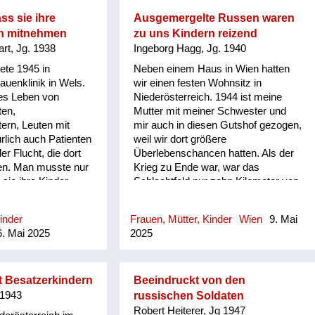
rt, zu essen. Meine
t, es ist uns so
ss sie ihre
Ausgemergelte Russen waren
geworden, weil wir
n mitnehmen
zu uns Kindern reizend
gehungert und das
rt, Jg. 1938
Ingeborg Hagg, Jg. 1940
 war ein bissl
tete 1945 in
Neben einem Haus in Wien hatten
be einen
rauenklinik in Wels.
wir einen festen Wohnsitz in
ousin. Sie können
ges Leben von
Niederösterreich. 1944 ist meine
45, wir waren
ten,
Mutter mit meiner Schwester und
e ungefähr alt, und
rn, Leuten mit
mir auch in diesen Gutshof gezogen,
Hofes ist ein großer
rlich auch Patienten
weil wir dort größere
, um den haben wir
er Flucht, die dort
Überlebenschancen hatten. Als der
r gegessen, und
en. Man musste nur
Krieg zu Ende war, war das
ich, wir sind auf
sie ihre Kinder
Schlachtfeld nur zehn Kilometer von
ert, damit wir
 Frauen wussten
uns entfernt und die erste Invasion
eren Überblick
e Kinder
kam direkt über unser Haus, das
as Gewurl. Da ist ein
inder
Frauen, Mütter, Kinder
Wien
9. Mai
lten. Was mit den
war furchtbar. Es waren viele Frauen
 ei...
. Mai 2025
2025
geschehen ist, weiß
im Haus, weil die Männer alle im
ass die Mutti immer
Krieg waren. Die Vergewaltiger
 mussten aufpassen,
wurden zum Teil erschossen und
nicht einfach
nach drei Tagen mit Lastwagen
it Besatzerkindern
Beeindruckt von den
wurden aus Not.
eingesammelt. Jeden Abend kamen
 1943
russischen Soldaten
mit Lastwagen Russen, die Frauen
Robert Heiterer, Jg 1947