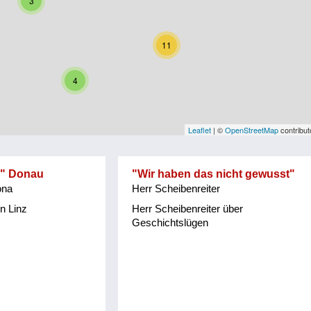
3
11
4
Leaflet
| ©
OpenStreetMap
contribut
e" Donau
"Wir haben das nicht gewusst"
ona
Herr Scheibenreiter
n Linz
Herr Scheibenreiter über
Geschichtslügen