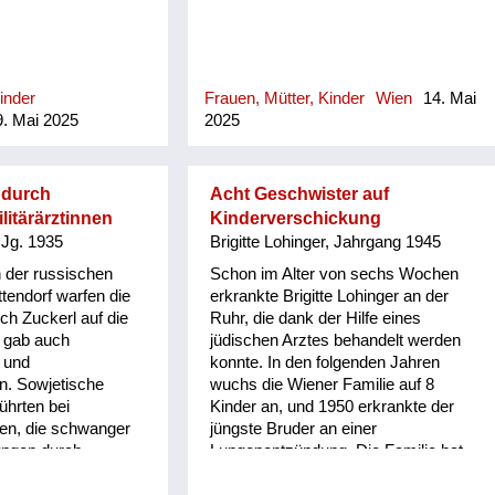
inder
Frauen, Mütter, Kinder
Wien
14. Mai
. Mai 2025
2025
 durch
Acht Geschwister auf
litärärztinnen
Kinderverschickung
 Jg. 1935
Brigitte Lohinger, Jahrgang 1945
 der russischen
Schon im Alter von sechs Wochen
tendorf warfen die
erkrankte Brigitte Lohinger an der
ich Zuckerl auf die
Ruhr, die dank der Hilfe eines
 gab auch
jüdischen Arztes behandelt werden
 und
konnte. In den folgenden Jahren
n. Sowjetische
wuchs die Wiener Familie auf 8
führten bei
Kinder an, und 1950 erkrankte der
uen, die schwanger
jüngste Bruder an einer
ungen durch.
Lungenentzündung. Die Familie hat
Penicillin erhalten, was damals
bemerkenswert war. Um die acht