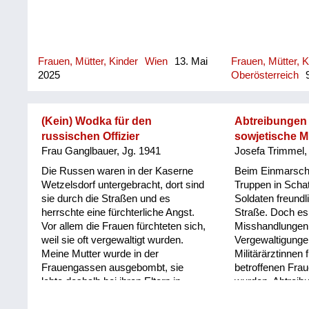
Frauen, Mütter, Kinder
Wien
13. Mai
Frauen, Mütter, K
2025
Oberösterreich
9
(Kein) Wodka für den
Abtreibungen
russischen Offizier
sowjetische Mi
Frau Ganglbauer, Jg. 1941
Josefa Trimmel,
Die Russen waren in der Kaserne
Beim Einmarsch
Wetzelsdorf untergebracht, dort sind
Truppen in Schat
sie durch die Straßen und es
Soldaten freundl
herrschte eine fürchterliche Angst.
Straße. Doch es
Vor allem die Frauen fürchteten sich,
Misshandlungen
weil sie oft vergewaltigt wurden.
Vergewaltigunge
Meine Mutter wurde in der
Militärärztinnen 
Frauengassen ausgebombt, sie
betroffenen Fra
lebte deshalb bei ihren Eltern in
wurden, Abtreib
Wetzelsdorf. Die Frauen haben sich
alt und arm angezogen, die Tochter