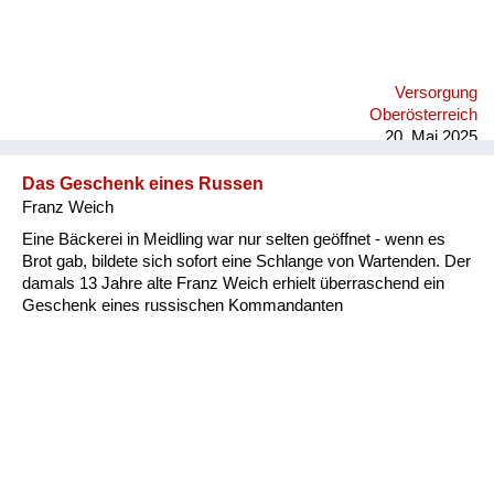
etwas gegeben, was einmalig war und zwar hat´s am Abend
für uns Kinder a Braunschweiger gegeben, und zwar
aufgeschnitten in dünne Radln und die haben wir aufs Brot
gelegt. Und da weiß ich heut noch, wie ich damals als kleiner
Versorgung
Bub mit der Zunge allweil die Braunschweiger Radln vor mich
Oberösterreich
hingeschoben hab übers Brot, und ganz zum Schluss, wenn
20. Mai 2025
das Brot fertig war, hab ich dann di...
Das Geschenk eines Russen
Franz Weich
Eine Bäckerei in Meidling war nur selten geöffnet - wenn es
Brot gab, bildete sich sofort eine Schlange von Wartenden. Der
damals 13 Jahre alte Franz Weich erhielt überraschend ein
Geschenk eines russischen Kommandanten