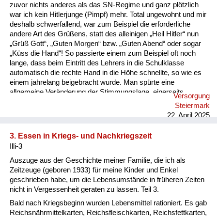
Versorgung
zuvor nichts anderes als das SN-Regime und ganz plötzlich
war ich kein Hitlerjunge (Pimpf) mehr. Total ungewohnt und mir
Heimkehrer
deshalb schwerfallend, war zum Beispiel die erforderliche
andere Art des Grüßens, statt des alleinigen „Heil Hitler“ nun
Fluchtgeschichten
„Grüß Gott“, „Guten Morgen“ bzw. „Guten Abend“ oder sogar
„Küss die Hand“! So passierte einem zum Beispiel oft noch
Familiengeschichten
lange, dass beim Eintritt des Lehrers in die Schulklasse
automatisch die rechte Hand in die Höhe schnellte, so wie es
Schule und Ausbildung
einem jahrelang beigebracht wurde. Man spürte eine
allgemeine Veränderung der Stimmungslage, einerseits
Versorgung
Wiederaufbau und
Freude, dass der Krieg zu Ende ist, andererseits aber
Steiermark
Besorgnis, wie die Zukunft unter den Besatzungsmächten sein
Staatsvertrag
22. April 2025
wird. Denn eine Verbesserung der Lebensumstände zeigte
sich nicht, im Gegenteil, der Mangel an allem war noch
Wohnen
3. Essen in Kriegs- und Nachkriegszeit
gravierender. In meiner Erinnerung waren die nächsten zwei
Illi-3
Jahre die härtesten, die ich erlebt habe. Wir Kinder mussten ...
sonstiges
Auszuge aus der Geschichte meiner Familie, die ich als
Zeitzeuge (geboren 1933) für meine Kinder und Enkel
geschrieben habe, um die Lebensumstände in früheren Zeiten
nicht in Vergessenheit geraten zu lassen. Teil 3.
Bald nach Kriegsbeginn wurden Lebensmittel rationiert. Es gab
Reichsnährmittelkarten, Reichsfleischkarten, Reichsfettkarten,