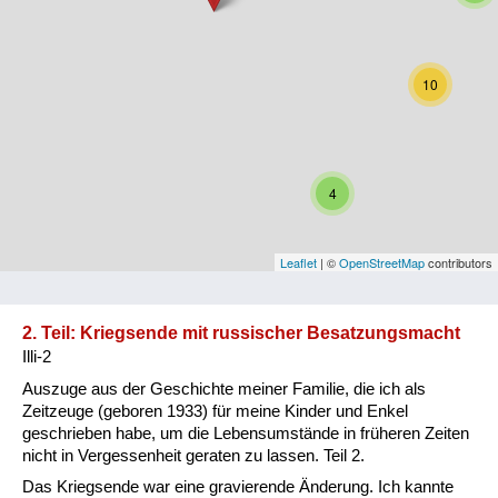
Niederösterreich
Oberösterreich
10
Salzburg
Steiermark
4
Tirol
Vorarlberg
Leaflet
| ©
OpenStreetMap
contributors
Wien
2. Teil: Kriegsende mit russischer Besatzungsmacht
Illi-2
Kategorie
Auszuge aus der Geschichte meiner Familie, die ich als
Besatzungsmächte
Zeitzeuge (geboren 1933) für meine Kinder und Enkel
geschrieben habe, um die Lebensumstände in früheren Zeiten
Frauen, Mütter, Kinder
nicht in Vergessenheit geraten zu lassen. Teil 2.
Das Kriegsende war eine gravierende Änderung. Ich kannte