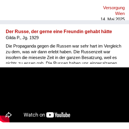
Versorgung
Wien
14. Mai 2025
Der Russe, der gerne eine Freundin gehabt hätte
Gilda P., Jg. 1929
Die Propaganda gegen die Russen war sehr hart im Vergleich
zu dem, was wir dann erlebt haben. Die Russenzeit war
insofern die mieseste Zeit in der ganzen Besatzung, weil es
nichts zu essen gab. Die Russen haben uns eingesalzenen
Speck gegeben. Aber das konnten wir nicht essen. Sonst
haben wir von den Russen nichts bekommen, weil sie ja auch
rationiert waren. Ich erinnere mich, da war mal ein russischer
Offizier, der wollte unbedingt eine Freundin haben, zum
Beispiel mich hätte er haben wollen. Aber eine liebe Freundin
hat sich vor mich gestellt. Die haben sehr viel
herumgekaspert. Das war so lustig. Er hat mit ihr verhandelt
um mich, aber sie hat ihm gesagt: die ist viel zu jung, da
machen wir nix. Ich war damals 16. Und dann ist er weg. Ich
hab damals noch absolut nix wissen wollen von Männern.