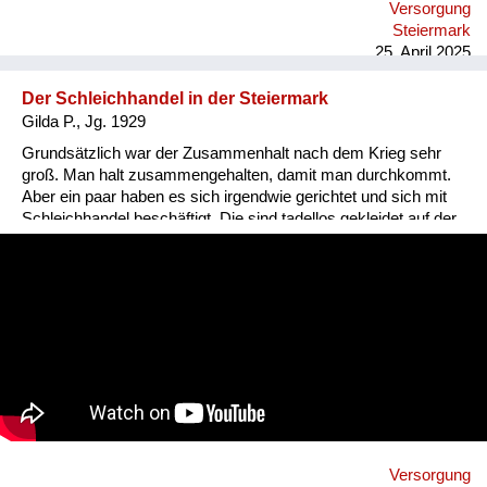
Versorgung
Steiermark
25. April 2025
Der Schleichhandel in der Steiermark
Gilda P., Jg. 1929
Grundsätzlich war der Zusammenhalt nach dem Krieg sehr
groß. Man halt zusammengehalten, damit man durchkommt.
Aber ein paar haben es sich irgendwie gerichtet und sich mit
Schleichhandel beschäftigt. Die sind tadellos gekleidet auf der
Straße dahergekommen. In Graz, im Volksgarten hat es viel
Schleichhandel gegeben. Da gab es auch oft Razzien. Ich war
nur einmal dort, denn ich wollte keine verbotenen Sachen
machen. Dort konnte man alles tauschen, auch seine
Goldsachen. Auch bei uns in Mitterdorf gab es Schleichhandel.
Aber das war mehr im Haus, nicht auf der Straße. Einige Leute
sind dadurch reich geworden. Die sind ins Burgenland
gefahren oder in die Oststeiermark zu den Bauern und haben
Sachen geholt. So hat der Schwarzhandel funktioniert.
Versorgung