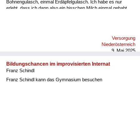
Bohnengulasch, einmal Erdäpfelgulasch. Ich habe es nur
erlebt, dass ich dann also ein bisschen Milch einmal gehabt
habe und einmal ein Schmalzbrot essen konnte. Aber wie
gesagt, es war auch eine hässliche Zeit damals in unserer
Umgebung. Ob es jetzt überall so war, weiß ich nicht. Aber im
Bezirk Baden haben sich die Bauern sehr bereichert.
Versorgung
Niederösterreich
9. Mai 2025
Bildungschancen im improvisierten Internat
Franz Schindl
Franz Schindl kann das Gymnasium besuchen