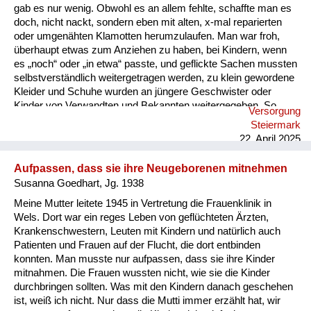
gab es nur wenig. Obwohl es an allem fehlte, schaffte man es
doch, nicht nackt, sondern eben mit alten, x-mal reparierten
oder umgenähten Klamotten herumzulaufen. Man war froh,
überhaupt etwas zum Anziehen zu haben, bei Kindern, wenn
es „noch“ oder „in etwa“ passte, und geflickte Sachen mussten
selbstverständlich weitergetragen werden, zu klein gewordene
Kleider und Schuhe wurden an jüngere Geschwister oder
Kinder von Verwandten und Bekannten weitergegeben. So
Versorgung
„erbte“ mein jüngerer Bruder manches von mir, und ich
Steiermark
wiederum von meiner älteren Schwester. Etwas
22. April 2025
auszusortieren, weil es nicht mehr schön war oder nicht mehr
gefiel, war undenkbar. Auch im Winter trug ich als Bub dieselbe
Aufpassen, dass sie ihre Neugeborenen mitnehmen
kurze Lederhose wie im Sommer und dazu lange Strümpfe,
Susanna Goedhart, Jg. 1938
die von einem „Strumpfbandhalter“ festgehalten wurd...
Meine Mutter leitete 1945 in Vertretung die Frauenklinik in
Wels. Dort war ein reges Leben von geflüchteten Ärzten,
Krankenschwestern, Leuten mit Kindern und natürlich auch
Patienten und Frauen auf der Flucht, die dort entbinden
konnten. Man musste nur aufpassen, dass sie ihre Kinder
mitnahmen. Die Frauen wussten nicht, wie sie die Kinder
durchbringen sollten. Was mit den Kindern danach geschehen
ist, weiß ich nicht. Nur dass die Mutti immer erzählt hat, wir