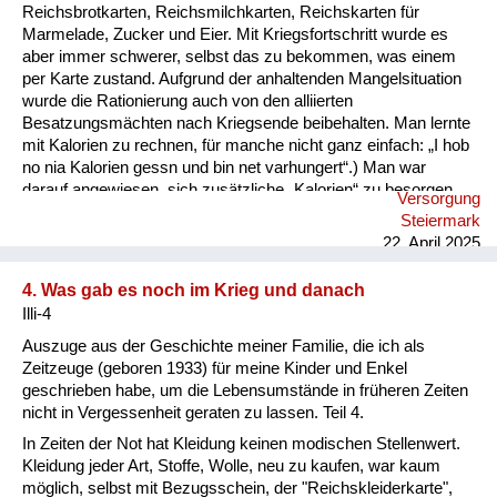
Reichsbrotkarten, Reichsmilchkarten, Reichskarten für
Marmelade, Zucker und Eier. Mit Kriegsfortschritt wurde es
aber immer schwerer, selbst das zu bekommen, was einem
per Karte zustand. Aufgrund der anhaltenden Mangelsituation
wurde die Rationierung auch von den alliierten
Besatzungsmächten nach Kriegsende beibehalten. Man lernte
mit Kalorien zu rechnen, für manche nicht ganz einfach: „I hob
no nia Kalorien gessn und bin net varhungert“.) Man war
darauf angewiesen, sich zusätzliche „Kalorien“ zu besorgen,
Versorgung
sei es im eigenen Garten, durch „Hamstern“ bei Bauern,
Steiermark
Abstauben auf Feldern oder durch Schwarzhandel, wobei die
22. April 2025
„Zigarettenwährung“ eine wesentliche Rolle spielte.
Schwerpunkt unserer Ernährung waren Kartoffeln und Mais.
4. Was gab es noch im Krieg und danach
Brot nur aus „schwarzem (Roggen-)Mehl“. Weißbrot lernte ich
Illi-4
das erste Mal Ende 1945 kennen, durch die englische ...
Auszuge aus der Geschichte meiner Familie, die ich als
Zeitzeuge (geboren 1933) für meine Kinder und Enkel
geschrieben habe, um die Lebensumstände in früheren Zeiten
nicht in Vergessenheit geraten zu lassen. Teil 4.
In Zeiten der Not hat Kleidung keinen modischen Stellenwert.
Kleidung jeder Art, Stoffe, Wolle, neu zu kaufen, war kaum
möglich, selbst mit Bezugsschein, der "Reichskleiderkarte",