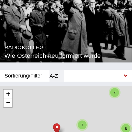
RADIOKOLLEG
Wie Österreich neu formiert wurde
Sortierung/Filter
A-Z
Neu
4
+
−
Bundesland
Burgenland
7
Kärnten
8