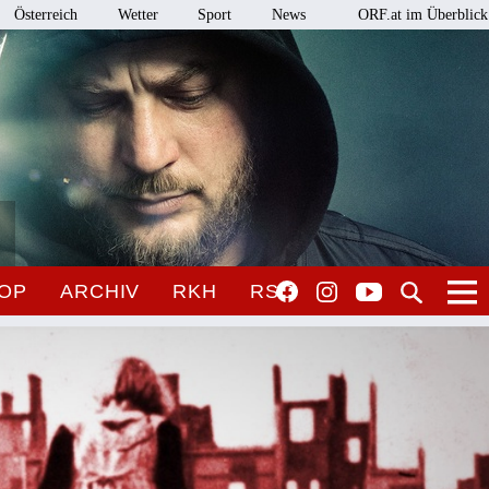
Österreich
Wetter
Sport
News
ORF.at im Überblick
OP
ARCHIV
RKH
RSO