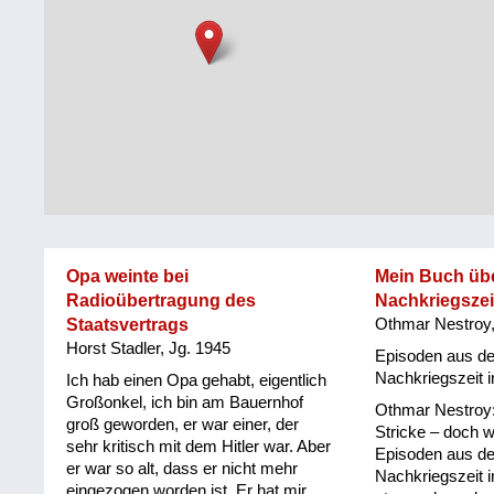
Steiermark
Fluchtgeschichten
Tirol
Familiengeschichten
Vorarlberg
Schule
und
Wien
Ausbildung
Wiederaufbau
und
Opa weinte bei
Mein Buch übe
Staatsvertrag
Radioübertragung des
Nachkriegszei
Staatsvertrags
Othmar Nestroy,
Wohnen
Horst Stadler, Jg. 1945
Episoden aus de
sonstiges
Nachkriegszeit 
Ich hab einen Opa gehabt, eigentlich
Großonkel, ich bin am Bauernhof
Othmar Nestroy:
groß geworden, er war einer, der
Stricke – doch w
sehr kritisch mit dem Hitler war. Aber
Episoden aus de
er war so alt, dass er nicht mehr
Nachkriegszeit i
eingezogen worden ist. Er hat mir