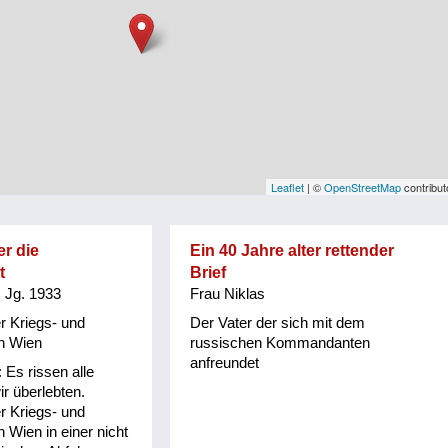
Leaflet
| ©
OpenStreetMap
contribut
r die
Ein 40 Jahre alter rettender
t
Brief
 Jg. 1933
Frau Niklas
r Kriegs- und
Der Vater der sich mit dem
in Wien
russischen Kommandanten
anfreundet
 Es rissen alle
ir überlebten.
r Kriegs- und
n Wien in einer nicht