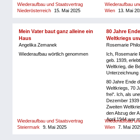
sicher in meiner Einstellung ein
Wiederaufbau und Staatsvertrag
Wiederaufbau und
Wendep...
Niederösterreich
15. Mai 2025
Wien
13. Mai 20
Mein Vater baut ganz alleine ein
80 Jahre Ende
Haus
Weltkriegs us
Angelika Zemanek
Rosemarie Phil
Wiederaufbau wörtlich genommen
Ich, Rosemarie
geb. 1939, erleb
Weltkrieg, die B
Unterzeichnung 
80 Jahre Ende d
Weltkriegs, 70 J
frei“. Ich, als u
Dezember 1939 
Zweiten Weltkri
den Abzug der All
April 1944 war m
Wiederaufbau und Staatsvertrag
Wiederaufbau und
evakuiert in Kal
Steiermark
9. Mai 2025
Wien
7. Mai 202
Schärding, Ober
die Bombenangri