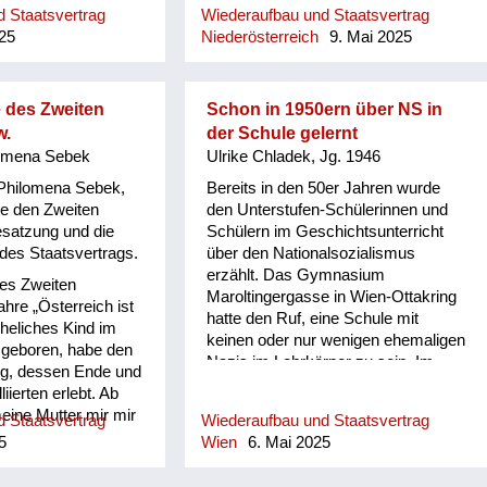
 Staatsvertrag
Wiederaufbau und Staatsvertrag
25
Niederösterreich
9. Mai 2025
 des Zweiten
Schon in 1950ern über NS in
w.
der Schule gelernt
omena Sebek
Ulrike Chladek, Jg. 1946
 Philomena Sebek,
Bereits in den 50er Jahren wurde
te den Zweiten
den Unterstufen-Schülerinnen und
esatzung und die
Schülern im Geschichtsunterricht
des Staatsvertrags.
über den Nationalsozialismus
erzählt. Das Gymnasium
es Zweiten
Maroltingergasse in Wien-Ottakring
ahre „Österreich ist
hatte den Ruf, eine Schule mit
neheliches Kind im
keinen oder nur wenigen ehemaligen
geboren, habe den
Nazis im Lehrkörper zu sein. Im
eg, dessen Ende und
Filmclub in der Sensengasse waren
iierten erlebt. Ab
in den 1950er Jahren bereits Filme
eine Mutter mir mir
 Staatsvertrag
Wiederaufbau und Staatsvertrag
über das Geschehen in den NS-
chgrub bei
5
Wien
6. Mai 2025
Konzentrationslagern zu sehen
österreich. Da sich
ffe durch die