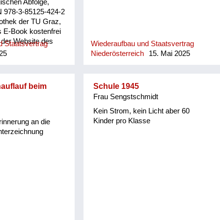
ischen Abfolge,
N 978-3-85125-424-2
iothek der TU Graz,
s E-Book kostenfrei
f der Website des
 Staatsvertrag
Wiederaufbau und Staatsvertrag
nischen Universität
25
Niederösterreich
15. Mai 2025
auflauf beim
Schule 1945
Frau Sengstschmidt
Kein Strom, kein Licht aber 60
Kinder pro Klasse
rinnerung an die
nterzeichnung