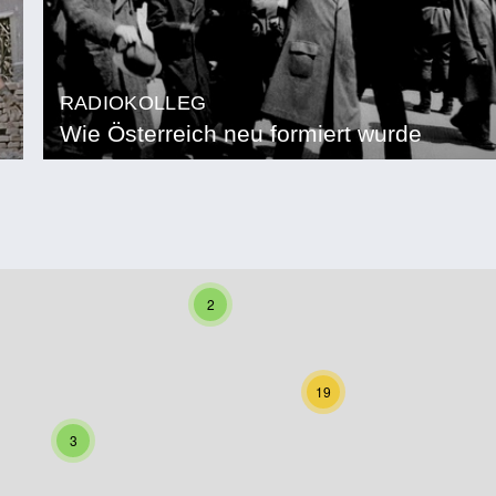
RADIOKOLLEG
Wie Österreich neu formiert wurde
2
19
3