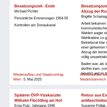
Alliierten vor al
Besatzungszeit - Ende
Besatzungszei
konzentrierten, 
Michael Pichler
Abzug der Ru
Frauen mit klei
Brigitte Scharing
Ballungszentren
Persönliche Erinnerungen 1954-55
heißt in ländlich
Arbeit bekamen n
Kontrollen am Donaukanal
verschicken. Dor
kommunistischen
hieß es, und di
Wahlen wagte ni
besser mit Leben
Wahlkabine zu g
werden. So kam 
Betriebsrat klar
Zeit zwischen m
einer geheimen W
sechsten Lebens
Abzug der letzte
verbrachte. Wäh
völlig unspektaku
unserer Evakuie
Baden war, als i
einige Male nac
dorthin kam, vo
mulmig zumut w
besetzt und es b
Wiederaufbau und Staatsvertrag
Wiederaufbau und
Erwachsene in H
Hauptquartier d
Wien
5. Mai 2025
Niederösterreich
Sirenen heulten
Besatzungsmach
Ruf des Kuckuck
hatten Angst vo
Tiefflieger ange
diese Angst war 
schnappte mich e
Späterer ÖVP-Vizekanzler
Retour aus Exi
kleines Kind für
Withalm Flüchtling am Hof
antifaschistis
spürbar. Viele d
Erna Putz, Jahrgang 1946
Susanne Pollak,
Villen, waren v