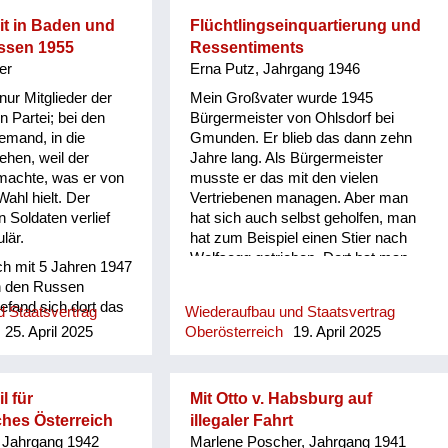
lem auf Städte
t in Baden und
Flüchtlingseinquartierung und
ging man daran,
ssen 1955
Ressentiments
nen Kindern aus den
er
Erna Putz, Jahrgang 1946
 zu evakuieren, das
e Gebiete zu
ur Mitglieder der
Mein Großvater wurde 1945
t war es sicherer,
 Partei; bei den
Bürgermeister von Ohlsdorf bei
e Menschen konnten
emand, in die
Gmunden. Er blieb das dann zehn
smitteln versorgt
ehen, weil der
Jahre lang. Als Bürgermeister
es, dass ich die
 machte, was er von
musste er das mit den vielen
einem vierten und
ahl hielt. Der
Vertriebenen managen. Aber man
jahr auf dem Land
n Soldaten verlief
hat sich auch selbst geholfen, man
rend der Zeit
lär.
hat zum Beispiel einen Stier nach
rung fuhren wir
Wolfsegg getrieben. Dort hat man
ch mit 5 Jahren 1947
h Wien, wo mir
dann dafür einen Waggon Kohle
n den Russen
ar, wenn
bekommen für die Menschen.
efand sich dort das
 Staatsvertrag
Wiederaufbau und Staatsvertrag
ektik gerieten, da
Entscheidend war, ob man genug zu
er russischen
25. April 2025
Oberösterreich
19. April 2025
 und im Radio der
essen hatte. Aber ich glaube, in
t. Die Menschen
s ertönte, womit
Bauernhöfen hat man nicht
r den Besatzern und
kündigt wurden. Dann
gehungert. Auch wenn es kaum
auch für so ein
in Familienmitgli...
Zucker oder Schuhe zu kaufen gab,
l für
Mit Otto v. Habsburg auf
 mich einfach
hatten sie dann wenigstens was
ches Österreich
illegaler Fahrt
er schönen, alten
zum Eintauschen. Schon im März
 Jahrgang 1942
Marlene Poscher, Jahrgang 1941
on Russen besetzt