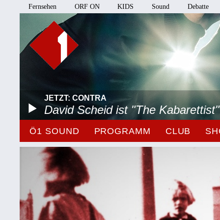
Fernsehen
ORF ON
KIDS
Sound
Debatte
JETZT: CONTRA
David Scheid ist "The Kabarettist"
Ö1 SOUND
PROGRAMM
CLUB
SH