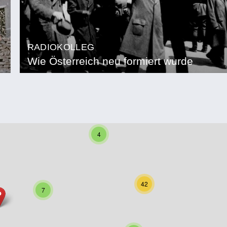
RADIOKOLLEG
Wie Österreich neu formiert wurde
4
42
7