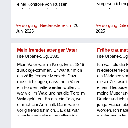
vorgeschrieben 
einer Kontrolle von Russen
ja Rindergegend,
gefunden. Und dann haben sie
gehabt hat, is
meine Mutter mitgenommen. Wir
gewesen. Da hat
Kinder sind auf dem Lastwagen
Versorgung
Niederösterreich
26.
Versorgung
Ste
direkt formuliert
gesessen und haben uns natürlich
Juni 2025
2025
gesagt: „Kauf di
gefürchtet, weil die Mutter weg war.
schlaf!“ Ja, das 
Und meine Mutter hat dann erzählt,
gehört immer wi
die Russen wollten sie nicht
loslassen und wollten noch etwas
Mein fremder strenger Vater
Frühe traumat
von ihr wissen. Und sie gesagt, als
Ilse Urbanek, Jg. 1935
Ilse Urbanek, Jg
Zeugin, sie kann sagen, dass sie
Mein Vater war im Krieg. Er ist 1946
Ich war, als die
uns Kinder befragen sollen. Und das
zurückgekommen. Er war für mich
Niederösterreich
war dann auch so wir durften mit
ein völlig fremder Mensch. Dazu
ein Mädchen von
Mutter ohne Eier nach Wien fahren.
muss ich sagen, dass mein Vater
dieser Zeit war i
Und meine mütterliche Großmutter
ein Förster hätte werden wollen. Er
einem Heuboden,
in Liesing: Da waren in dem Haus
war viel im Wald und hat die Tiere im
meine Mutter un
russische Offiziere einquartiert und
Wald gefüttert. Es gibt ein Foto, wo
Bruder und ich u
da haben wir, da muss ich schon so
er mich am Arm hält. Dann war er
junge Frauen ebe
sieben, acht gewesen sein habe,
völlig fremd für mich. Ja, das war
worden. Ich hab
kann ich mich erinnern, dass
ziemlich schwierig, vor allem für
wieder heute im 
Zimmer voller Wanzen waren und
meinen Bruder noch viel mehr als für
dieser Zeit. Die
die wurden ganz einfach mit DDT
mich. Der ist geboren worden, da
Angst vermittelt