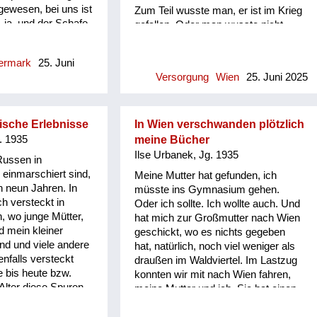
gewesen, bei uns ist
Zum Teil wusste man, er ist im Krieg
 ja, und der Schafe
gefallen. Oder man wusste nicht,
t davon ausgenommen
kehrt er irgendwann einmal heim. Zu
 man halt nicht
Weihnachten: Es gab nichts zum
iermark
25. Juni
, sondern einfach
Schenken. Da hat man eine
Versorgung
Wien
25. Juni 2025
r ein Schaf und
Kleinigkeit bekommen, nach heutiger
hab ich sehr oft
Sicht nicht einmal der Rede wert.
eder.
Man hat sich über selbstgestrickte
Fäustlinge oder Socken oder Schals
ische Erlebnisse
In Wien verschwanden plötzlich
gefreut. Der Großteil dieser
. 1935
meine Bücher
vaterlosen Kinder hat auf die Frage,
Ilse Urbanek, Jg. 1935
 Russen in
was sie sich wünschen, gesagt, na
 einmarschiert sind,
Meine Mutter hat gefunden, ich
ja, vielleicht dass der Papa nach
 neun Jahren. In
müsste ins Gymnasium gehen.
Hause kommt, weil die Mama ist ja
ch versteckt in
Oder ich sollte. Ich wollte auch. Und
so allein. Also das hat mich damals
 wo junge Mütter,
hat mich zur Großmutter nach Wien
als Kind so berührt, weil ich hatte
d mein kleiner
geschickt, wo es nichts gegeben
das Glück, einen sehr alten Vater zu
nd und viele andere
hat, natürlich, noch viel weniger als
haben, der nicht mehr eingezogen
nfalls versteckt
draußen im Waldviertel. Im Lastzug
wurde in den Krieg. Und da muss ich
e bis heute bzw.
konnten wir mit nach Wien fahren,
aber anhängen, dass diese Mütter,
Alter diese Spuren
meine Mutter und ich. Sie hat einen
diese Frauen ja alleine waren. Und
 Mütter haben so eine
großen Rucksack mit Erdäpfeln und
das waren für meine Begriffe, für
 und haben nur von
Sachen zum Essen mit gehabt. Und