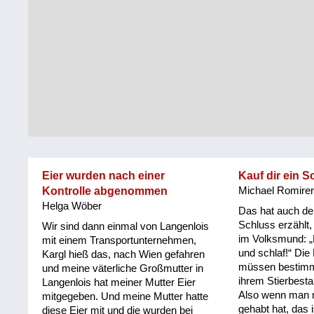
Steiermark
Fluchtgeschichten
Tirol
Familiengeschichten
Vorarlberg
Schule
und
Wien
Ausbildung
Wiederaufbau
und
Eier wurden nach einer
Kauf dir ein S
Staatsvertrag
Kontrolle abgenommen
Michael Romire
Helga Wöber
Wohnen
Das hat auch de
Schluss erzählt,
Wir sind dann einmal von Langenlois
im Volksmund: „K
sonstiges
mit einem Transportunternehmen,
und schlaf!“ Di
Kargl hieß das, nach Wien gefahren
müssen bestimm
und meine väterliche Großmutter in
ihrem Stierbest
Langenlois hat meiner Mutter Eier
Also wenn man
mitgegeben. Und meine Mutter hatte
gehabt hat, das 
diese Eier mit und die wurden bei