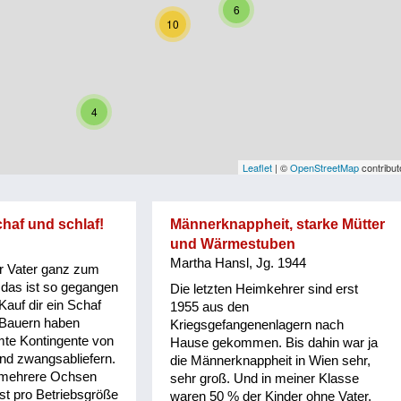
6
10
4
Leaflet
| ©
OpenStreetMap
contribut
chaf und schlaf!
Männerknappheit, starke Mütter
r
und Wärmestuben
Martha Hansl, Jg. 1944
r Vater ganz zum
 das ist so gegangen
Die letzten Heimkehrer sind erst
auf dir ein Schaf
1955 aus den
e Bauern haben
Kriegsgefangenenlagern nach
te Kontingente von
Hause gekommen. Bis dahin war ja
and zwangsabliefern.
die Männerknappheit in Wien sehr,
 mehrere Ochsen
sehr groß. Und in meiner Klasse
ist pro Betriebsgröße
waren 50 % der Kinder ohne Vater.