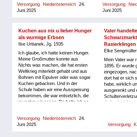
beseitigt.
Versorgung
Niederösterreich
24.
Versorgung
Nied
war der Vati nicht mehr da, und der
entsetzlichen S
Juni 2025
Juni 2025
ist zurückgekommen, da war mein
ich wusste, ja, da
Bruder sechs Jahre alt, und der
Frauen, also Ve
Vater hat sofort einmal gefunden, der
alles mögliche.
wird zu wenig streng erzogen, und
dieser Zeit ange
Kuchen aus nix u lieber Hunger
Vater handelt
aus ihm musste ein Mann werden.
Anstrengung ode
als wurmige Erbsen
Schwarzmarkt
Und er hat ihn ziemlich, ziemlich
mir fremd war, z
Ilse Urbanek, Jg. 1935
Rasierklingen
streng behandelt. Und darunter habe
Zittern hatte ich 
Elke Sengmüller
Ich glaube, ich hatte keinen Hunger.
ich eigentlich auch sehr gelitten,
ich mit zwei kle
Meine Großmutter konnte aus
Mein Vater war r
denn weil ich das als ungerecht
studieren begann
Nichts was machen, die hat ersten
1895. Er wurde
empfunden habe, habe ich
ersten Prüfung e
Weltkrieg miterlebt gehabt und aus
eingezogen, nac
manchmal versucht, ihn selber zu
nicht schreiben 
Bohnen mit Eipulver oder was sogar
dort hat er sich 
beruhigen, aber es ist mir nie
gezittert habe, 
Kuchen gebacken. Und in der
habe, wirklich u
geglückt, man konnte meinen Vater
irgendwann einm
Schule haben wir eine Ausspeisung
ausgerenkt und 
nicht beruhigen, wenn er in Rage
Psychotherapie
bekommen, die war entsetzlich, die
Schulterverletzu
war.
es besser. Aber j
mussten wir essen. Da hatte ich so
dadurch nicht an
wieder da ist, w
ein Reinderl mit. Und da gab es
gekommen. Er 
anstrengen muss,
einen Tag Bohnen und einen Tag
wurde vorher nic
Versorgung
Niederösterreich
24.
Erbsen, das ganze Schuljahr nichts
er für die Wirtsc
Juni 2025
Versorgung
K
anderes. Und die Bohnen waren
ist uns im Krieg
okay. Nur die Erbsen waren
gegangen. Ich w