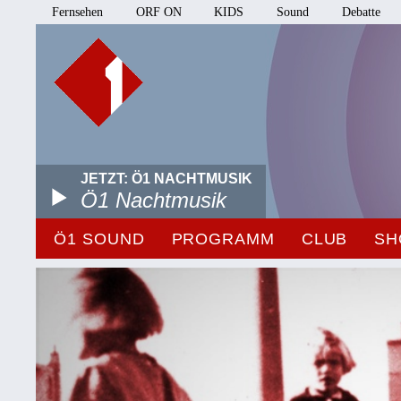
Fernsehen
ORF ON
KIDS
Sound
Debatte
JETZT: Ö1 NACHTMUSIK
Ö1 Nachtmusik
Ö1 SOUND
PROGRAMM
CLUB
SH