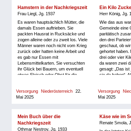
wahnsinnig wurmig, so viele tote
Vater immer nac
Würmer sind da drin
Hamstern in der Nachkriegszeit
Ein Kilo Zucke
und am Karlspla
geschwommen, und die konnte ich
Schwarzmarkt ge
Frau Liegl, Jg. 1937
Herr König, Jg. 
fast nicht hinunterbringen. Und da
ich kann mich e
Es waren hauptsächlich Mütter, die
Wie das aus war,
habe ich dann schon an diesen
an einen Riesenk
damals Essen auftrieben. Sie
Gemeinde eine
Erbsentagen Hunger gehabt, weil ich
Rasierklingen. I
packten Hausrat in Rucksäcke und
paritätisch zus
hab es irgendwie geschafft, dass ich
alles gehandelt h
zogen alleine oder zu zweit los. Viele
den drei Parteie
mit meinem vollen Reindl rausgehen
Rasierklingen k
Männer waren noch nicht vom Krieg
geschaut, ob wir
konnte und es nicht essen musste.
erinnern. Ich gl
zurück oder hatten keine Arbeit und
gehortet haben. 
Und wir hatten einen Dackel. Nur der
sehr Wertvolles
es gab nur Essen mit
drei oder vier K
Dackel, wenn man ihm die Erbsen
Lebensmittelkarten. Sie versuchten
da waren zwei da
hingestellt hat, hat die Nase
ihr Glück bei Bauern, um eventuell
gesagt: „Das ist 
gerümpft und ist weggegangen, der
etwas Fleisch oder Obst für die
sie da haben“. A
ist lieber hungrig geblieben, als dass
Kinder heim zu bringen. Manchmal
5 Personen. Und
er die Erbsen gefressen hätte.
waren eine Bekannte und meine
bestanden, dass 
Versorgung
Niederösterreich
22.
Versorgung
Nied
Mutter auch länger aus und halfen
weggenommen wi
Mai 2025
Mai 2025
bei den Bauern mit für Kost und
Zweiter, das wa
Quartier. Es gab kein Telefon, also
interessanterwei
musste meine Großmutter auf uns
doch der Frau d
aufpassen und aus fast nichts
die Namen auch,
Mein Buch über die
Käse wie im S
Essen machen, bis endlich der
lieber nicht. Mei
Nachkriegszeit
Renate Smola, J
Rucksack am Küchentisch landete.
vor dem niederge
Othmar Nestroy, Jg. 1933