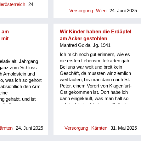
mein Empfinden, das waren wahre,
erösterreich
24.
achen geredet, wo
zu Fuß mussten wir dann von
eman...
Versorgung
Wien
24. Juni 2025
s betrifft nur
Strebersdorf über eine
rgewaltigung und
Behelfsbrücke in die Stadt
 Und ich habe nach
marschieren. Und ich bin nur mit
fangen, bei jeder
meinen Lieblingsbüchern gereist.
e am
Wir Kinder haben die Erdäpfel
r bei Dingen, die
Und irgendwann in den nächsten
 mit
am Acker gestohlen
u zittern. Und dieses
Wochen war plötzlich ein Buch weg
Manfred Golda, Jg. 1941
lange, lange Zeit, als
und dann war das nächste weg. Erst
Ich mich noch gut erinnern, wie es
inen Kindern zu
Jahre später bin ich
die ersten Lebensmittelkarten gab.
elativ alt, Jahrgang
, habe ich bei der
draufgekommen, dass meine Tante
Bei uns war weit und breit kein
 ganz zum Schluss
ine Viertelstunde
und meine Großmutter die Bücher
Geschäft, da mussten wir ziemlich
h Arnoldstein und
können, weil ich so
auf dem Schwarzmarkt gegen
weit laufen, bis man dann nach St.
so, was ich so gehört
und ich habe dann
Lebensmittel eintauschen mussten.
Peter, einem Vorort von Klagenfurt-
nabsichtlich den Arm
al eine
Ost gekommen ist. Dort habe ich
eine
 gemacht, dann war
dann eingekauft, was man halt so
ng gehabt, und ist
etzt im Alter ist es
gekriegt hat auf Lebensmittelkarten.
 die Front
enn ich mich
Große Äcker hat die Firma Fischl
war Kaufmann und
 ich b...
gehabt, die spätere Kärntner Hefe-
ht eingezogen, weil
und Spiritusfabrik, die hat eine
haft wichtig war. Es
ärnten
24. Juni 2025
Versorgung
Kärnten
31. Mai 2025
ziemlich große Landwirtschaft
 eigentlich immer gut
gehabt bei unserer Siedlung. Dort
eiß, dass mein