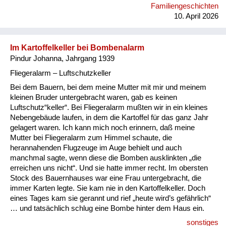
mithelfen müssen, den Hühnerstall ausmisten oder so was
Familiengeschichten
ähnliches haben wir immer machen müssen.“ Als ich sie
10. April 2026
fragte, ob sie sich über etwas Bestimmtes oder einen Besuch
von jemanden jedes Mal sehr gefreut hat, sagte sie: „Zu uns
ist niemand gekommen.“ Dann meinte sie noch abschließend:
Im Kartoffelkeller bei Bombenalarm
„Ich war dauernd an der Mutter ihrem Kittel gehängt, an ihrer
Pindur Johanna, Jahrgang 1939
S...
Fliegeralarm – Luftschutzkeller
Bei dem Bauern, bei dem meine Mutter mit mir und meinem
kleinen Bruder untergebracht waren, gab es keinen
Luftschutz“keller“. Bei Fliegeralarm mußten wir in ein kleines
Nebengebäude laufen, in dem die Kartoffel für das ganz Jahr
gelagert waren. Ich kann mich noch erinnern, daß meine
Mutter bei Fliegeralarm zum Himmel schaute, die
herannahenden Flugzeuge im Auge behielt und auch
manchmal sagte, wenn diese die Bomben ausklinkten „die
erreichen uns nicht“. Und sie hatte immer recht. Im obersten
Stock des Bauernhauses war eine Frau untergebracht, die
immer Karten legte. Sie kam nie in den Kartoffelkeller. Doch
eines Tages kam sie gerannt und rief „heute wird’s gefährlich“
… und tatsächlich schlug eine Bombe hinter dem Haus ein.
sonstiges