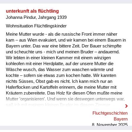
unterkunft als flüchtling
Johanna Pindur, Jahrgang 1939
Wohnsituation Flüchtlingskinder
Meine Mutter wurde - als die russische Front immer näher
kam – aus Wien evakuiert, und wir kamen bei einem Bauern in
Bayern unter. Das war eine bittere Zeit. Der Bauer schimpfte
und scheuchte uns - mich und meinen Bruder – andauernd.
Wir lebten in einer kleinen Kammer mit einem winzigen
kohleofen mit einer Herdplatte, auf der unsere Mutter die
Wäsche wusch, das Wasser zum waschen wärmte und
kochte – sofern sie etwas zum kochen hatte. Wir kannten
nichts Süsses, Obst gab es nicht. Ich kann mich nur an
Haferflocken und Kartoffeln erinnern, die meine Mutter mit
Kräutern zubereitete. Das Holz für diesen Ofen mußte meine
Mutter 'organisieren'. Und wenn sie deswegen unterwegs war,
saß ich mit meinem kleinen Bruder im diesem Zimmer ….
kampfbereit, falls uns einer was antun wollte... In diesem Dorf
Fluchtgeschichten
half uns nur eine Frau manchmal mit Lebensmittel aus... Das
Bayern
ganze Leben, wenn ich an diesen Bauern dachte, habe ich ihm
8. November 2025
nichts Gutes gewunschen. Die Art dieses Mannes hat mich