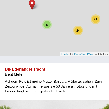
Niederösterreich
Oberösterreich
21
Salzburg
5
24
Steiermark
Tirol
Vorarlberg
Leaflet
| ©
OpenStreetMap
contributors
Wien
Die Egerländer Tracht
Birgit Müller
Kategorie
Auf dem Foto ist meine Mutter Barbara Müller zu sehen. Zum
Besatzungsmächte
Zeitpunkt der Aufnahme war sie 59 Jahre alt. Stolz und mit
Freude trägt sie ihre Egerländer Tracht.
Frauen, Mütter, Kinder
Versorgung