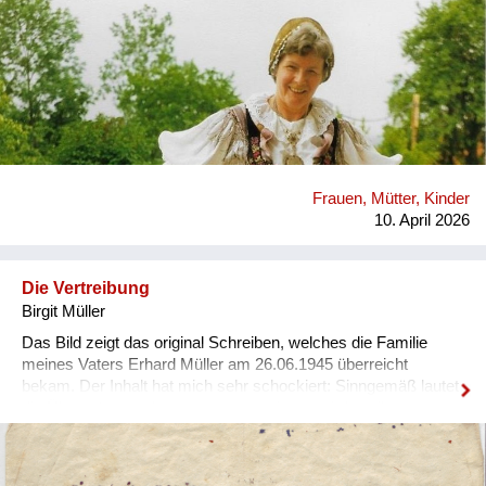
Heimkehrer
Fluchtgeschichten
Familiengeschichten
Schule und Ausbildung
Frauen, Mütter, Kinder
Wiederaufbau und
10. April 2026
Staatsvertrag
Wohnen
Die Vertreibung
Birgit Müller
sonstiges
Das Bild zeigt das original Schreiben, welches die Familie
meines Vaters Erhard Müller am 26.06.1945 überreicht
bekam. Der Inhalt hat mich sehr schockiert: Sinngemäß lautet
die Übersetzung, dass man ausgewiesen wird, weil man
bereits 1938 gegen die C.S.R. gearbeitet hätte (was natürlich
nicht der Wahrheit entsprach). Alle Familienmitglieder müssen
sich am Folgetag um 5:00h früh vor dem Schulgebäude