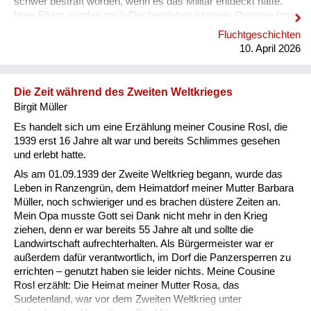
schwer bestraft worden, wenn es das Militär entdeckt hätte.
Ilses Eltern wurden nach Oschersleben (damals Ostzone bzw.
DDR) verbracht, aber Tante Ilse entschloss sich vorher zu
Fluchtgeschichten
einer abenteuerlichen und lebensgefährlichen Flucht über die
10. April 2026
Grenze nach Westdeutschland: Sie fuhr mit einem LKW mit
und musste dem Fahrer dafür ihren kompletten Proviant
geben. Der Fahrer schmiss Ilse auf der Anhöhe eines Berges
Die Zeit während des Zweiten Weltkrieges
kurzerhan...
Birgit Müller
Es handelt sich um eine Erzählung meiner Cousine Rosl, die
1939 erst 16 Jahre alt war und bereits Schlimmes gesehen
und erlebt hatte.
Als am 01.09.1939 der Zweite Weltkrieg begann, wurde das
Leben in Ranzengrün, dem Heimatdorf meiner Mutter Barbara
Müller, noch schwieriger und es brachen düstere Zeiten an.
Mein Opa musste Gott sei Dank nicht mehr in den Krieg
ziehen, denn er war bereits 55 Jahre alt und sollte die
Landwirtschaft aufrechterhalten. Als Bürgermeister war er
außerdem dafür verantwortlich, im Dorf die Panzersperren zu
errichten – genutzt haben sie leider nichts. Meine Cousine
Rosl erzählt: Die Heimat meiner Mutter Rosa, das
Sudetenland, war vor dem Zweiten Weltkrieg unter