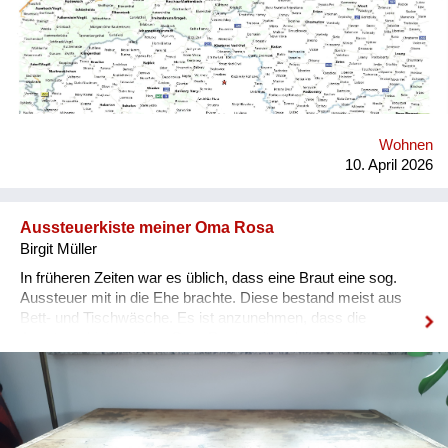
Wohnen
10. April 2026
Aussteuerkiste meiner Oma Rosa
Birgit Müller
In früheren Zeiten war es üblich, dass eine Braut eine sog.
Aussteuer mit in die Ehe brachte. Diese bestand meist aus
Bett- und Tischwäsche. Es ist anzunehmen, dass die
Aussteuerkiste meiner Oma Rosa seit mehreren
Generationen weitergereicht wurde. Die Beschriftung wurde
erst 1946 hinzugefügt, da meine Großeltern diese Kiste als
persönliches Gepäckstück bei der Vertreibung aus der Heimat
mitgeführt hatten. Heute befindet sich dieses einmalige
Erbstück im Besitz einer meiner Cousinen.