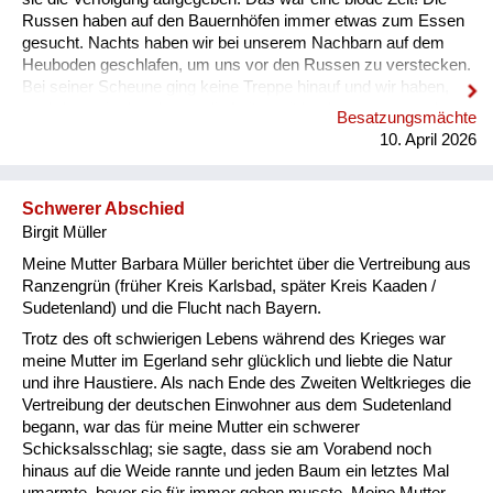
Russen haben auf den Bauernhöfen immer etwas zum Essen
gesucht. Nachts haben wir bei unserem Nachbarn auf dem
Heuboden geschlafen, um uns vor den Russen zu verstecken.
Bei seiner Scheune ging keine Treppe hinauf und wir haben,
nachdem wir oben lagen, die Leiter mit hochgezogen, so dass
Besatzungsmächte
niemand zu uns hinaufkommen konnte. Dann waren die
10. April 2026
Betten in den Zimmern alle leer und das ist natürlich
aufgefallen. Mutter und Vater waren allein im Haus und die
Russen haben uns überall gesucht und immer wieder
Schwerer Abschied
geschrien: „Wo ist Matka“? (Wo ist das Mädchen?) Dann
Birgit Müller
haben sie die Schränke vorg...
Meine Mutter Barbara Müller berichtet über die Vertreibung aus
Ranzengrün (früher Kreis Karlsbad, später Kreis Kaaden /
Sudetenland) und die Flucht nach Bayern.
Trotz des oft schwierigen Lebens während des Krieges war
meine Mutter im Egerland sehr glücklich und liebte die Natur
und ihre Haustiere. Als nach Ende des Zweiten Weltkrieges die
Vertreibung der deutschen Einwohner aus dem Sudetenland
begann, war das für meine Mutter ein schwerer
Schicksalsschlag; sie sagte, dass sie am Vorabend noch
hinaus auf die Weide rannte und jeden Baum ein letztes Mal