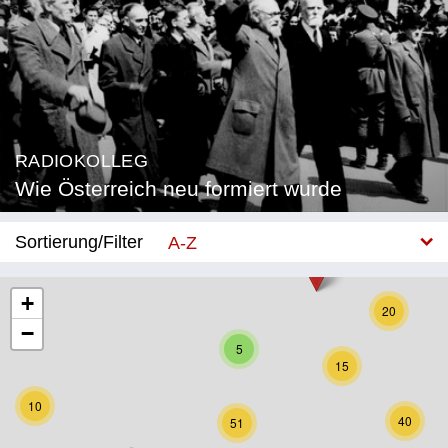
RADIOKOLLEG
Wie Österreich neu formiert wurde
Sortierung/Filter
A-Z
Neu
+
20
−
Bundesland
5
15
Burgenland
10
Kärnten
40
51