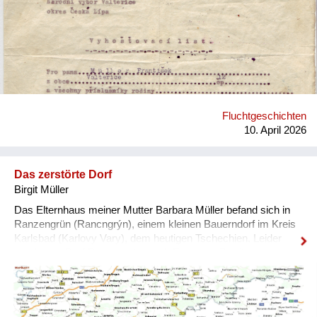
einfinden und dürfen nur ein paar Sachen mitnehmen. Wer
dem nicht Folge leistet, kommt ins Konzentrationslager.
Nachfolgend die Schilderung über die Vertreibung der Familie
meines Vaters aus Waltersdorf (Kreis Böhmisch-Leipa) und
die darauffolgenden Wochen: Mein Opa Franz Müller war
Landwirt mit einem eigenen Hof und arbeitete zusätzlich von
1940 bis 1945 als Hilfsarbeiter in den Achilleswerken in
Oberpolitz. Die Großeltern meines Vaters, Franz und Theresia
Fluchtgeschichten
Müller, mussten 1936 ihren Besitz (die „Elemiehle“) verkaufen
10. April 2026
und zogen nach Bensen in eine Stadtwohnung. Die Familie
me...
Das zerstörte Dorf
Birgit Müller
Das Elternhaus meiner Mutter Barbara Müller befand sich in
Ranzengrün (Rancngrýn), einem kleinen Bauerndorf im Kreis
Karlsbad (Karlovy Vary), dem heutigen Tschechien. Leider
wurde das Dorf Ranzengrün nach Ende des Zweiten
Weltkrieges vollkommen vernichtet und zu einem
Truppenübungsplatz für das tschechische Militär
umfunktioniert (Vojenský újezd Hradištĕ). Genau dort wo der
rote Stern eingezeichnet ist, befand sich ehemals Ranzengrün.