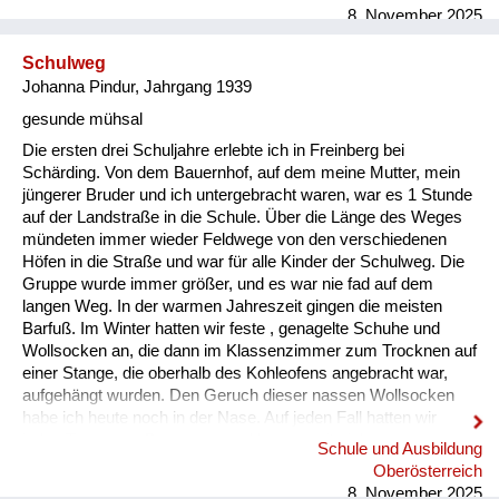
vom seitlich eingebauten Wasserbecken geholt wurde. Ich
8. November 2025
kann mich eigentlich nicht erinnern, daß einer von den vielen
Menschen am Ho...
Schulweg
Johanna Pindur, Jahrgang 1939
gesunde mühsal
Die ersten drei Schuljahre erlebte ich in Freinberg bei
Schärding. Von dem Bauernhof, auf dem meine Mutter, mein
jüngerer Bruder und ich untergebracht waren, war es 1 Stunde
auf der Landstraße in die Schule. Über die Länge des Weges
mündeten immer wieder Feldwege von den verschiedenen
Höfen in die Straße und war für alle Kinder der Schulweg. Die
Gruppe wurde immer größer, und es war nie fad auf dem
langen Weg. In der warmen Jahreszeit gingen die meisten
Barfuß. Im Winter hatten wir feste , genagelte Schuhe und
Wollsocken an, die dann im Klassenzimmer zum Trocknen auf
einer Stange, die oberhalb des Kohleofens angebracht war,
aufgehängt wurden. Den Geruch dieser nassen Wollsocken
habe ich heute noch in der Nase. Auf jeden Fall hatten wir
jeden Tag genug Bewegung und kamen mit viel
Schule und Ausbildung
angereichertem Sauerstoff zum Unterricht.
Oberösterreich
8. November 2025