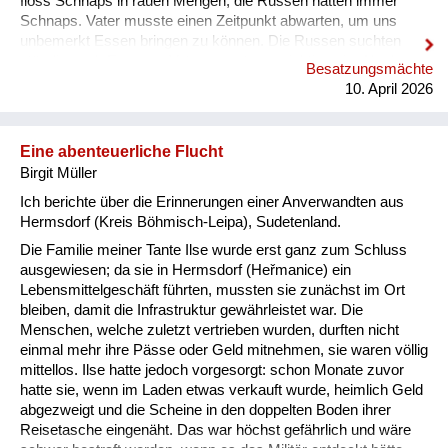
floss Schnaps in rauen Mengen; die Russen hatten immer
Schnaps. Vater musste einen Zeitpunkt abwarten, um uns
unbemerkt Essen bringen zu können. Die Russen suchten
ständig nach Frauen – Vater musste vorsichtig sein. Als dann
Besatzungsmächte
die schreckliche Zeit mit den Russen vorbei war, kam das
10. April 2026
Schlimmste: aus der Tschechei kamen Autos mit der
Aufschrift „Revanche“. Eines Tages kam ein tschechischer
Polizist zur Hausdurchsuchung. Er fand eine
Eine abenteuerliche Flucht
Hakenkreuzfahne im Kleiderschra...
Birgit Müller
Ich berichte über die Erinnerungen einer Anverwandten aus
Hermsdorf (Kreis Böhmisch-Leipa), Sudetenland.
Die Familie meiner Tante Ilse wurde erst ganz zum Schluss
ausgewiesen; da sie in Hermsdorf (Heřmanice) ein
Lebensmittelgeschäft führten, mussten sie zunächst im Ort
bleiben, damit die Infrastruktur gewährleistet war. Die
Menschen, welche zuletzt vertrieben wurden, durften nicht
einmal mehr ihre Pässe oder Geld mitnehmen, sie waren völlig
mittellos. Ilse hatte jedoch vorgesorgt: schon Monate zuvor
hatte sie, wenn im Laden etwas verkauft wurde, heimlich Geld
abgezweigt und die Scheine in den doppelten Boden ihrer
Reisetasche eingenäht. Das war höchst gefährlich und wäre