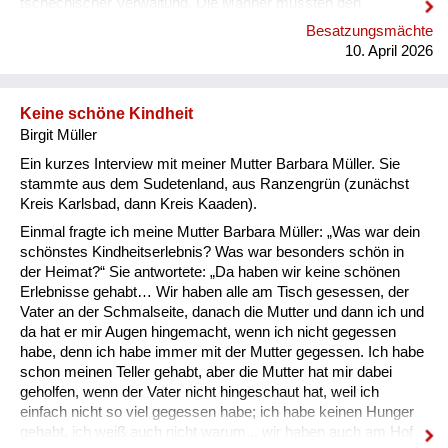
tschechischer Verwaltung. Die Männer mussten den
Wehrdienst bei den Tschechen ableisten. Damals war es
Besatzungsmächte
Vorschrift, dass ein Soldat vor dem 21. Lebensjahr nicht
10. April 2026
verheiratet sein durfte, auch wenn er ein Kind hatte. Nach dem
verlorenen Zweiten Weltkrieg waren die Deutschen bis etwa
Juni/Juli 1945 „Freiwild“ – die siegreichen Mächte konnten
Keine schöne Kindheit
über sie verfügen, wie über eine Ware. So kamen Russen oder
Birgit Müller
Tschechen und suchten junge M...
Ein kurzes Interview mit meiner Mutter Barbara Müller. Sie
stammte aus dem Sudetenland, aus Ranzengrün (zunächst
Kreis Karlsbad, dann Kreis Kaaden).
Einmal fragte ich meine Mutter Barbara Müller: „Was war dein
schönstes Kindheitserlebnis? Was war besonders schön in
der Heimat?“ Sie antwortete: „Da haben wir keine schönen
Erlebnisse gehabt… Wir haben alle am Tisch gesessen, der
Vater an der Schmalseite, danach die Mutter und dann ich und
da hat er mir Augen hingemacht, wenn ich nicht gegessen
habe, denn ich habe immer mit der Mutter gegessen. Ich habe
schon meinen Teller gehabt, aber die Mutter hat mir dabei
geholfen, wenn der Vater nicht hingeschaut hat, weil ich
einfach nicht so viel gegessen habe; ich habe keinen Hunger
gehabt, ich weiß auch nicht warum... wir haben auch am Hof