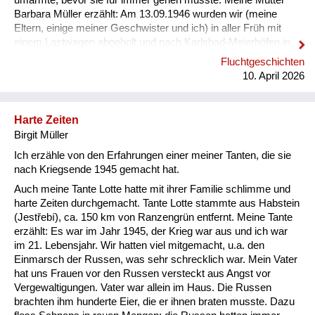
umarmte, bevor sie für immer gehen musste. Meine Mutter
Barbara Müller erzählt: Am 13.09.1946 wurden wir (meine
Eltern, einige meiner Geschwister und ich) in aller Früh mit
einem Lastwagen abgeholt und nach Karlsbad-Meierhöfen in
ein Lager gebracht. Das Vieh (Kühe, Ziegen, Hühner und
Fluchtgeschichten
Schweine) blieb im Stall. Der Hund an der Kette bellte wie
10. April 2026
verrückt. Mitnehmen durften wir 70 kg pro Person, es war ja
schon die sog. „humane Ausweisung“. Die Leute vor uns
durften nur mitnehmen, was sie tragen konnten. Im Lager
Harte Zeiten
blieben wir eine Woche unter widrigen Umständen. Die
Birgit Müller
sanitären Anlagen und Toilet...
Ich erzähle von den Erfahrungen einer meiner Tanten, die sie
nach Kriegsende 1945 gemacht hat.
Auch meine Tante Lotte hatte mit ihrer Familie schlimme und
harte Zeiten durchgemacht. Tante Lotte stammte aus Habstein
(Jestřebí), ca. 150 km von Ranzengrün entfernt. Meine Tante
erzählt: Es war im Jahr 1945, der Krieg war aus und ich war
im 21. Lebensjahr. Wir hatten viel mitgemacht, u.a. den
Einmarsch der Russen, was sehr schrecklich war. Mein Vater
hat uns Frauen vor den Russen versteckt aus Angst vor
Vergewaltigungen. Vater war allein im Haus. Die Russen
brachten ihm hunderte Eier, die er ihnen braten musste. Dazu