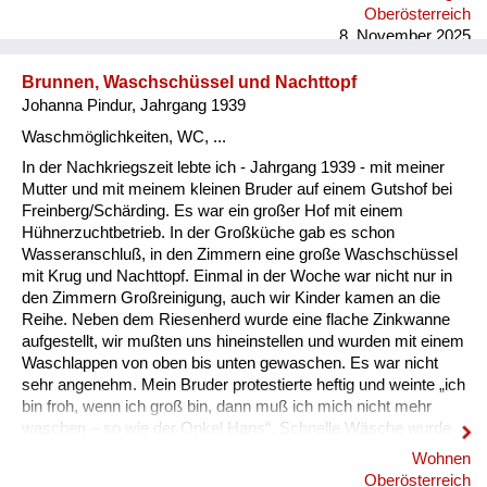
Oberösterreich
8. November 2025
Brunnen, Waschschüssel und Nachttopf
Johanna Pindur, Jahrgang 1939
Waschmöglichkeiten, WC, ...
In der Nachkriegszeit lebte ich - Jahrgang 1939 - mit meiner
Mutter und mit meinem kleinen Bruder auf einem Gutshof bei
Freinberg/Schärding. Es war ein großer Hof mit einem
Hühnerzuchtbetrieb. In der Großküche gab es schon
Wasseranschluß, in den Zimmern eine große Waschschüssel
mit Krug und Nachttopf. Einmal in der Woche war nicht nur in
den Zimmern Großreinigung, auch wir Kinder kamen an die
Reihe. Neben dem Riesenherd wurde eine flache Zinkwanne
aufgestellt, wir mußten uns hineinstellen und wurden mit einem
Waschlappen von oben bis unten gewaschen. Es war nicht
sehr angenehm. Mein Bruder protestierte heftig und weinte „ich
bin froh, wenn ich groß bin, dann muß ich mich nicht mehr
waschen – so wie der Onkel Hans“. Schnelle Wäsche wurde
damals mit kaltem Wasser beim Brunnentrog erledigt.
Wohnen
Ansonsten im Zimmer mit warmen Wasser, das in der Küche
Oberösterreich