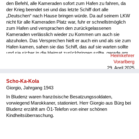
den Befehl, alle Kameraden sofort zum Hafen zu fahren, da
der Krieg beendet sei und das letzte Schiff dort alle
„Deutschen“ nach Hause bringen würde. Da auf seinem LKW
nicht für alle Kameraden Platz war, fuhr er schnellstmöglich
zum Hafen und versprachen den zurückgelassenen
Kameraden verlässlich wieder zu Kommen um auch sie
abzuholen. Das Versprechen hielt er auch ein und als sie zum
Hafen kamen, sahen sie das Schiff, das auf sie warten sollte
und sie sicher in die Heimat zurückbringen sollte, gerade am
Heimkehrer
Horizont verschwinden. Nun war guter Rat teuer.
Vorarlberg
Zurückgelassen nach Kriegsende im „Feindesland“….. Die
29. April 2025
einheimischen Letten nahmen die „Fremden“ bei sich auf und
mein Papa und sei...
Scho-Ka-Kola
Giorgio, Jahrgang 1943
In Bludenz waren französische Besatzungssoldaten,
vorwiegend Marokkaner, stationiert. Herr Giorgio aus Bürg bei
Bludenz erzählt am Ö1-Telefon von einer schönen
Kindheitsüberraschung.