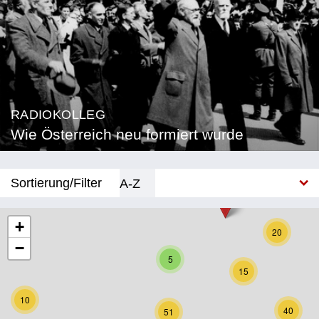
RADIOKOLLEG
Wie Österreich neu formiert wurde
Sortierung/Filter
A-Z
Neu
+
20
−
Bundesland
5
15
Burgenland
10
Kärnten
40
51