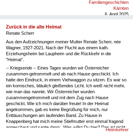
Familiengeschichten
Kärnten
6. April 2025
Zurück in die alte Heimat
Renate Scherr
Aus den Aufzeichnungen meiner Mutter Renate Scherr, née
Wagner, 1927-2021. Nach der Flucht aus einem kath.
Erziehungsheim bei Laupheim und die Rückkehr in die
"Heimat".
-- Kriegsende -- Eines Tages wurden wir Österreicher
zusammen-getrommelt und ab nach Hause geschickt. Ich
hatte den Eindruck, in einem Viehwaggon zu sitzen. Es war so
ein komisches, bläulich gleißendes Licht. Ich weiß nicht mehr,
wie man das nannte. Wir Österreicher wurden
zusammengetrommelt und mit dem Zug nach Hause
geschickt. Wie ich mich darüber freute! In der Heimat
angekommen, gab es keine Begrüßung für mich, nur
Enttäuschungen am laufenden Band. Zu Hause in
Knappenberg hat mich meine Stiefmutter erst einmal fragend
angeschaut und sagte dann: „Was willst Du hier? Das ist nicht
Heimkehrer