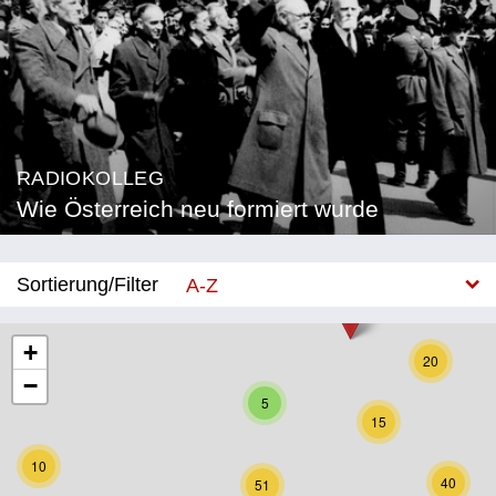
RADIOKOLLEG
Wie Österreich neu formiert wurde
Sortierung/Filter
A-Z
Neu
+
20
−
Bundesland
5
15
Burgenland
10
Kärnten
40
51