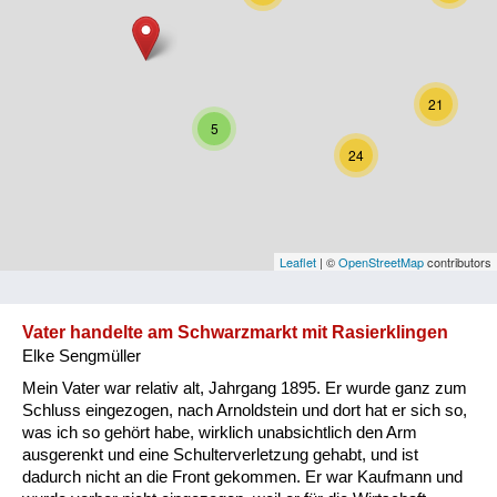
Niederösterreich
Oberösterreich
21
Salzburg
5
24
Steiermark
Tirol
Vorarlberg
Leaflet
| ©
OpenStreetMap
contributors
Wien
Vater handelte am Schwarzmarkt mit Rasierklingen
Elke Sengmüller
Kategorie
Mein Vater war relativ alt, Jahrgang 1895. Er wurde ganz zum
Besatzungsmächte
Schluss eingezogen, nach Arnoldstein und dort hat er sich so,
was ich so gehört habe, wirklich unabsichtlich den Arm
Frauen, Mütter, Kinder
ausgerenkt und eine Schulterverletzung gehabt, und ist
dadurch nicht an die Front gekommen. Er war Kaufmann und