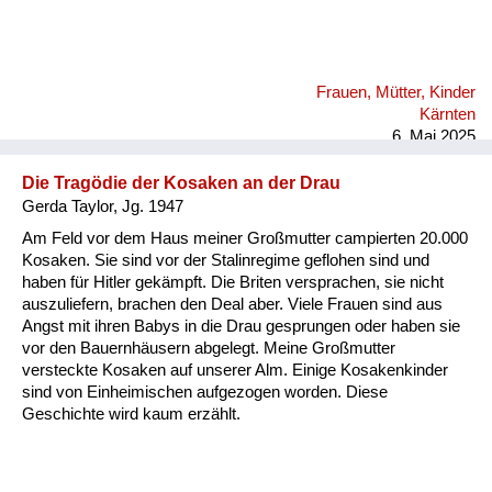
Stunde, dann zwei Schilling zu zweit. Dann sind wir jeden Tag
ins Kino oder Eis essen gegangen, wir zwei Fratzen, statt
unser geringes Einkommen aufzubessern. Ich habe am
Bacherl Neunäugel mit der Hand gefischt. Wir Kinder hatten
Frauen, Mütter, Kinder
ein freies Leben damals in Velden. An den Vater haben wir nur
Kärnten
hie und da gedacht. Kommt er vielleicht doch wieder...
6. Mai 2025
Die Tragödie der Kosaken an der Drau
Gerda Taylor, Jg. 1947
Am Feld vor dem Haus meiner Großmutter campierten 20.000
Kosaken. Sie sind vor der Stalinregime geflohen sind und
haben für Hitler gekämpft. Die Briten versprachen, sie nicht
auszuliefern, brachen den Deal aber. Viele Frauen sind aus
Angst mit ihren Babys in die Drau gesprungen oder haben sie
vor den Bauernhäusern abgelegt. Meine Großmutter
versteckte Kosaken auf unserer Alm. Einige Kosakenkinder
sind von Einheimischen aufgezogen worden. Diese
Geschichte wird kaum erzählt.