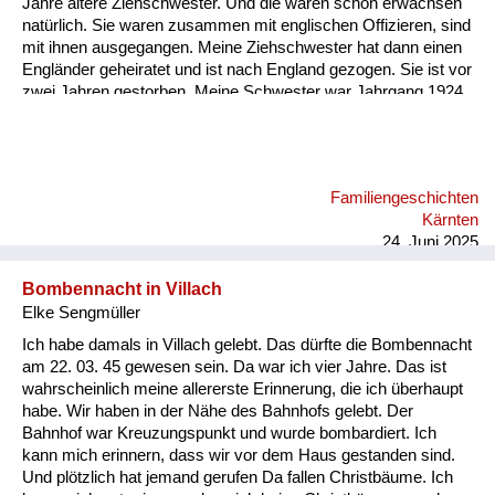
Jahre ältere Ziehschwester. Und die waren schon erwachsen
natürlich. Sie waren zusammen mit englischen Offizieren, sind
mit ihnen ausgegangen. Meine Ziehschwester hat dann einen
Engländer geheiratet und ist nach England gezogen. Sie ist vor
zwei Jahren gestorben. Meine Schwester war Jahrgang 1924,
die war auch verlobt mit einem englischen Offizier. Aber meine
Eltern haben ihr verboten zu heiraten. Das ist damals noch
möglich gewesen.
Familiengeschichten
Kärnten
24. Juni 2025
Bombennacht in Villach
Elke Sengmüller
Ich habe damals in Villach gelebt. Das dürfte die Bombennacht
am 22. 03. 45 gewesen sein. Da war ich vier Jahre. Das ist
wahrscheinlich meine allererste Erinnerung, die ich überhaupt
habe. Wir haben in der Nähe des Bahnhofs gelebt. Der
Bahnhof war Kreuzungspunkt und wurde bombardiert. Ich
kann mich erinnern, dass wir vor dem Haus gestanden sind.
Und plötzlich hat jemand gerufen Da fallen Christbäume. Ich