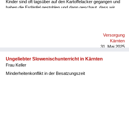
Kinder sind oft tagsüber auf den Kartoffelacker gegangen und
haben die Erdäpfel gestohlen und dann geschaut, dass wir
wieder heimkommen, ohne dass das wer bemerkt. Es ist auch
immer ein Aufseher herumgegangen, der aufgepasst hat, dass
nichts gestohlen wird. Wenn dann abgeerntet war, dann durfte
man auch offiziell nach übriggebliebenen Kartoffeln suchen. Da
Versorgung
haben dann auch andere Leute aus der Nachbarschaft den
Kärnten
Acker abgesucht.
31. Mai 2025
Ungeliebter Slowenischunterricht in Kärnten
Frau Keller
Minderheitenkonflikt in der Besatzungszeit