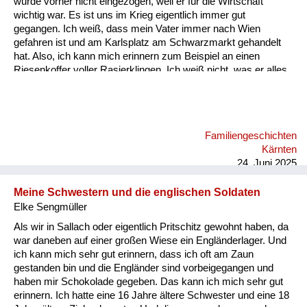
wurde vorher nicht eingezogen, weil er für die Wirtschaft
Versorgung
wichtig war. Es ist uns im Krieg eigentlich immer gut
gegangen. Ich weiß, dass mein Vater immer nach Wien
Heimkehrer
gefahren ist und am Karlsplatz am Schwarzmarkt gehandelt
hat. Also, ich kann mich erinnern zum Beispiel an einen
Fluchtgeschichten
Riesenkoffer voller Rasierklingen. Ich weiß nicht, was er alles
gehandelt hat, aber an die Rasierklingen kann ich mich
Familiengeschichten
erinnern. Ich glaube, das war etwas sehr Wertvolles damals.
Schule und Ausbildung
Familiengeschichten
Wiederaufbau und
Kärnten
Staatsvertrag
24. Juni 2025
Wohnen
Meine Schwestern und die englischen Soldaten
Elke Sengmüller
sonstiges
Als wir in Sallach oder eigentlich Pritschitz gewohnt haben, da
war daneben auf einer großen Wiese ein Engländerlager. Und
ich kann mich sehr gut erinnern, dass ich oft am Zaun
gestanden bin und die Engländer sind vorbeigegangen und
haben mir Schokolade gegeben. Das kann ich mich sehr gut
erinnern. Ich hatte eine 16 Jahre ältere Schwester und eine 18