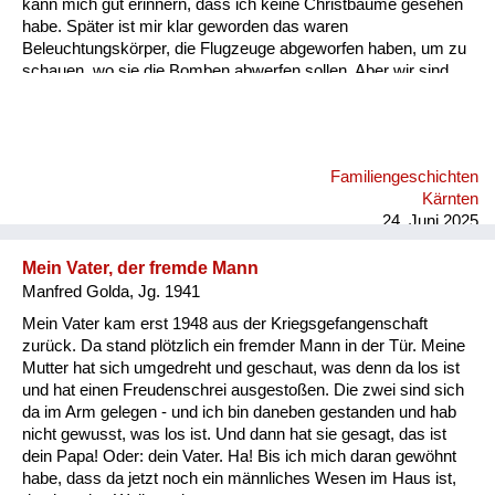
kann mich gut erinnern, dass ich keine Christbäume gesehen
habe. Später ist mir klar geworden das waren
Beleuchtungskörper, die Flugzeuge abgeworfen haben, um zu
schauen, wo sie die Bomben abwerfen sollen. Aber wir sind
dann sehr schnell in den Keller gegangen. Wir hatten einen
Keller, den mein Vater abgestützt hat, damit er nicht einbricht,
falls eine Bombe aufs Haus fällt. Ich kann mich an die Bombe,
die in unser Haus gefallen ist, nicht erinnern. Aber daran, wie
Familiengeschichten
wir aus dem Keller rausgegangen sind. Es hat einen
Kärnten
Kellerausgang gegeben, in den Garten und der war voller
24. Juni 2025
Schutt. A...
Mein Vater, der fremde Mann
Manfred Golda, Jg. 1941
Mein Vater kam erst 1948 aus der Kriegsgefangenschaft
zurück. Da stand plötzlich ein fremder Mann in der Tür. Meine
Mutter hat sich umgedreht und geschaut, was denn da los ist
und hat einen Freudenschrei ausgestoßen. Die zwei sind sich
da im Arm gelegen - und ich bin daneben gestanden und hab
nicht gewusst, was los ist. Und dann hat sie gesagt, das ist
dein Papa! Oder: dein Vater. Ha! Bis ich mich daran gewöhnt
habe, dass da jetzt noch ein männliches Wesen im Haus ist,