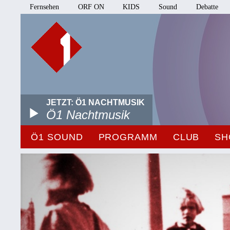
Fernsehen
ORF ON
KIDS
Sound
Debatte
JETZT: Ö1 NACHTMUSIK
Ö1 Nachtmusik
Ö1 SOUND
PROGRAMM
CLUB
SH