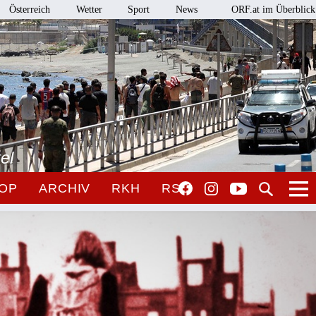
Österreich
Wetter
Sport
News
ORF.at im Überblick
el
OP
ARCHIV
RKH
RSO