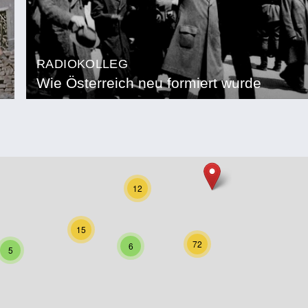
RADIOKOLLEG
Wie Österreich neu formiert wurde
12
15
72
6
5