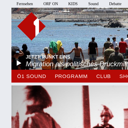
Fernsehen
ORF ON
KIDS
Sound
Debatte
JETZT: PUNKT EINS
Migration als politisches Druckmitt
Ö1 SOUND
PROGRAMM
CLUB
SH