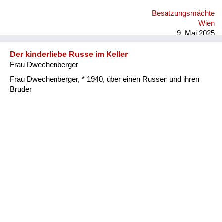
können sich ja nicht vorstellen, wie sie ausgeschaut haben wir
Besatzungsmächte
schon wochenlang nur mehr Gras gegessen gehabt, waren
Wien
natürlich in allen Richtungen ausgehungert. Und das war
9. Mai 2025
schrecklich. Einer hat mich einmal unter eine gr...
Der kinderliebe Russe im Keller
Frau Dwechenberger
Frau Dwechenberger, * 1940, über einen Russen und ihren
Bruder