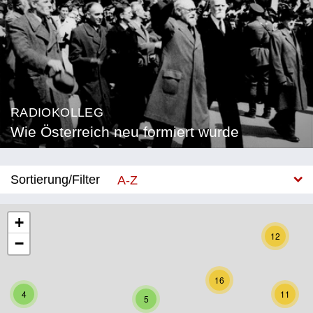
RADIOKOLLEG
Wie Österreich neu formiert wurde
Sortierung/Filter
A-Z
Neu
+
12
−
Bundesland
Burgenland
16
4
11
5
Kärnten