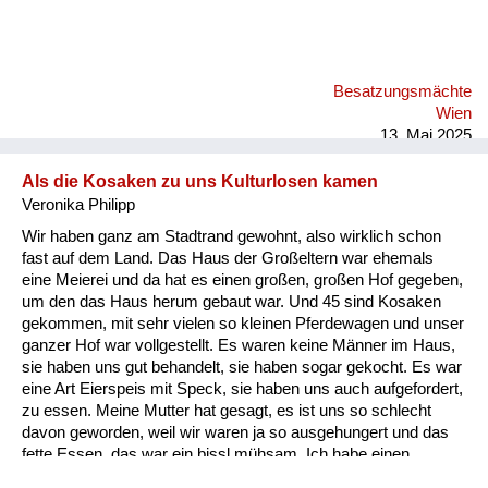
Besatzungsmächte
Wien
13. Mai 2025
Als die Kosaken zu uns Kulturlosen kamen
Veronika Philipp
Wir haben ganz am Stadtrand gewohnt, also wirklich schon
fast auf dem Land. Das Haus der Großeltern war ehemals
eine Meierei und da hat es einen großen, großen Hof gegeben,
um den das Haus herum gebaut war. Und 45 sind Kosaken
gekommen, mit sehr vielen so kleinen Pferdewagen und unser
ganzer Hof war vollgestellt. Es waren keine Männer im Haus,
sie haben uns gut behandelt, sie haben sogar gekocht. Es war
eine Art Eierspeis mit Speck, sie haben uns auch aufgefordert,
zu essen. Meine Mutter hat gesagt, es ist uns so schlecht
davon geworden, weil wir waren ja so ausgehungert und das
fette Essen, das war ein bissl mühsam. Ich habe einen
gleichaltrigen Cousin. Sie können sich vorstellen, 45, wir