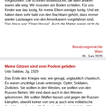
vorgefunden. Die schönen Möbelstücke, die alten antiken
Versorgung
waren alle weg. Wir mussten am Boden schlafen. Für uns
Kinder war das lustig, für meine Eltern weniger lustig. Und wir
Heimkehrer
haben dann sehr bald von den Nachbarn gehört, dass immer
wieder Lastwagen von den Amerikanern vorgefahren sind.
Fluchtgeschichten
Das Haus war "Open House". Auch die Mieter waren nicht da,
und die Soldaten haben immer wieder Möbelstücke verladen
Familiengeschichten
und sind weggedüst. Jetzt war folgendes: Mein Vater wollte
diese Möbel immer unbedingt wieder auffinden. Er war kein
Schule und Ausbildung
Nazi, das hat er immer wieder betont. Also er hat ein Recht auf
Besatzungsmächte
seine Möbel. Und meine Mutter. Und das ist das Schöne an
Wiederaufbau und
Wien
der Geschichte hat wunderbar gezeichnet und gemalt.
Staatsvertrag
26. Juni 2025
Ordentliches Zei...
Wohnen
Meine Götzen sind vom Podest gefallen
Udo Saldow, Jg. 1929
sonstiges
Das Ende des Krieges war, wie gesagt, unglaublich chaotisch.
Es waren unzählige Leute unterwegs. Opfer, Soldaten,
Zivilisten. Sie wollten in den Westen, sie wollten von den
Russen fliehen. Wir sind dann auch in den Westen
gekommen. Wir sollten Waffen fassen und gegen die Russen
kämpfen, obwohl keiner von uns je auch eine militärische