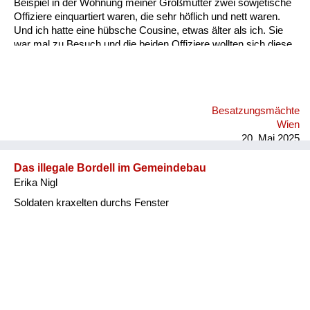
Beispiel in der Wohnung meiner Großmutter zwei sowjetische
Offiziere einquartiert waren, die sehr höflich und nett waren.
Und ich hatte eine hübsche Cousine, etwas älter als ich. Sie
war mal zu Besuch und die beiden Offiziere wollten sich diese
Cousine aneignen und versuchten das damit uns betrunken zu
machen. Also nicht mit Gewalt. Und ich erinnere mich, ohne je
Alkohol getrunken zu haben, habe ich dann aus
Wassergläsern den Wodka für meine Großmutter, für meine
Besatzungsmächte
Cousine oder mich Ex getrunken. Und die Reaktion der
Wien
Offiziere war überraschend. Sie haben mir Beifall geklatscht.
20. Mai 2025
Und...
Das illegale Bordell im Gemeindebau
Erika Nigl
Soldaten kraxelten durchs Fenster