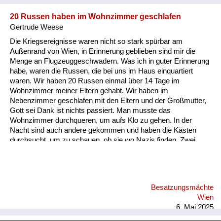
20 Russen haben im Wohnzimmer geschlafen
Gertrude Weese
Die Kriegsereignisse waren nicht so stark spürbar am
Außenrand von Wien, in Erinnerung geblieben sind mir die
Menge an Flugzeuggeschwadern. Was ich in guter Erinnerung
habe, waren die Russen, die bei uns im Haus einquartiert
waren. Wir haben 20 Russen einmal über 14 Tage im
Wohnzimmer meiner Eltern gehabt. Wir haben im
Nebenzimmer geschlafen mit den Eltern und der Großmutter,
Gott sei Dank ist nichts passiert. Man musste das
Wohnzimmer durchqueren, um aufs Klo zu gehen. In der
Nacht sind auch andere gekommen und haben die Kästen
durchsucht, um zu schauen, ob sie wo Nazis finden. Zwei
Jahre lang waren später auch zwei Offiziere einquartiert bei
uns. Obwohl sie auf die alten Ölgemälde geschossen haben,
haben wir uns nicht geängstigt, wir fühlten uns von den Eltern
beschützt. Und ich erinnere mich an die unheimlich schönen
Besatzungsmächte
Marschgesänge, die die Russen beim Marschieren durch die
Wien
Straßen gesungen haben.
6. Mai 2025