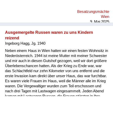
ich muss einmal eine Lanze für diese armen, armen Soldaten
brechen. Die zum Teil mit 14 Jahren eingerückt sind, meine
Besatzungsmächte
Mutter umarmt haben und gesagt haben: Mamuschka,
Wien
Mamuschka. Das Elend dieser Soldaten muss auch ei...
9. Mai 2025
Ausgemergelte Russen waren zu uns Kindern
reizend
Ingeborg Hagg, Jg. 1940
Neben einem Haus in Wien hatten wir einen festen Wohnsitz in
Niederösterreich. 1944 ist meine Mutter mit meiner Schwester
und mir auch in diesen Gutshof gezogen, weil wir dort größere
Überlebenschancen hatten. Als der Krieg zu Ende war, war
das Schlachtfeld nur zehn Kilometer von uns entfernt und die
erste Invasion kam direkt über unser Haus, das war furchtbar.
Es waren viele Frauen im Haus, weil die Männer alle im Krieg
waren. Die Vergewaltiger wurden zum Teil erschossen und
nach drei Tagen mit Lastwagen eingesammelt. Jeden Abend
kamen mit Lastwagen Russen, die Frauen stürzten in ihre
schon vorbereiteten Höhlen im Wald. Wir Kinder waren allein in
dem Haus, und diese ausgemergelten Soldaten holten sich im
Haus, was sie fanden. Zu uns Kindern waren sie reizend. Sie