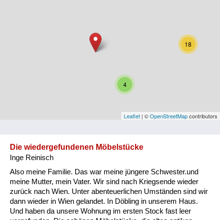
Niederösterreich
Oberösterreich
18
Salzburg
Steiermark
4
Tirol
Vorarlberg
Leaflet
| ©
OpenStreetMap
contributors
Wien
Die wiedergefundenen Möbelstücke
Inge Reinisch
Kategorie
Also meine Familie. Das war meine jüngere Schwester.und
Besatzungsmächte
meine Mutter, mein Vater. Wir sind nach Kriegsende wieder
zurück nach Wien. Unter abenteuerlichen Umständen sind wir
Frauen, Mütter, Kinder
dann wieder in Wien gelandet. In Döbling in unserem Haus.
Und haben da unsere Wohnung im ersten Stock fast leer