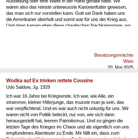
Ausbildung oder eine Waffe in der Hand gehabt hätte. Wir
wären also das reinste unbewusste Kanonenfutter gewesen,
das man sich nur vorstellen kann. Gott sei Dank haben uns
die Amerikaner überholt und somit war für uns der Krieg aus.
Und dann kamen eben diese chaotischen Nachkriegstage, wo
es eine Zeit gebraucht hat, bis irgendeine zivile Ordnung
wieder eingetreten ist. Und dann war ich eine Zeit lang in Bad
Ischl, denn meine Mutter war auch aus Wien geflüchtet. Dann
hat man mir gesagt, wenn du, wenn du Lebensmittelkarten
Besatzungsmächte
willst, dann musst du arbeiten. Und da kannst du entweder die
Wien
Straße kehren oder mit einer Gruppe in den Wald gehen und
20. Mai 2025
Holz machen. U...
Wodka auf Ex trinken rettete Cousine
Udo Saldow, Jg. 1929
Ich war 16 Jahre bei Kriegsende. Ich war, wie Alle, ein
strammer, kleiner Hitlerjunge, das musste man ja sein, das
war verpflichtend. Und es war auch nicht unlustig für uns. Wir
waren nicht von Politik beleckt, nur von, wie sich dann
herausgestellt hat, leerem Patriotismus. Und so gingen die
letzten Tage des Krieges im Chaos und als eigentlich von uns
empfundenes Abenteuer zu Ende. Mir fällt ein, dass zum