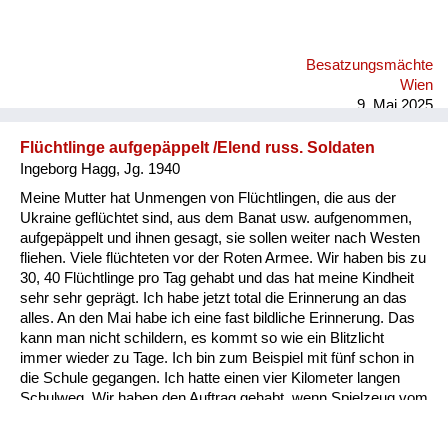
waren zweieinhalb Jahre ungefähr alt, und in der Mitte des
Hofes ist ein großer Tisch gestanden, um den haben wir im
Sommer immer gegessen, und mein Cousin und ich, wir sind
Besatzungsmächte
auf den Tisch geklettert, damit wir sozusagen besseren
Wien
Überblick haben über all das Gewurl. Da ist ein Offizier, der
9. Mai 2025
auch ei...
Flüchtlinge aufgepäppelt /Elend russ. Soldaten
Ingeborg Hagg, Jg. 1940
Meine Mutter hat Unmengen von Flüchtlingen, die aus der
Ukraine geflüchtet sind, aus dem Banat usw. aufgenommen,
aufgepäppelt und ihnen gesagt, sie sollen weiter nach Westen
fliehen. Viele flüchteten vor der Roten Armee. Wir haben bis zu
30, 40 Flüchtlinge pro Tag gehabt und das hat meine Kindheit
sehr sehr geprägt. Ich habe jetzt total die Erinnerung an das
alles. An den Mai habe ich eine fast bildliche Erinnerung. Das
kann man nicht schildern, es kommt so wie ein Blitzlicht
immer wieder zu Tage. Ich bin zum Beispiel mit fünf schon in
die Schule gegangen. Ich hatte einen vier Kilometer langen
Schulweg. Wir haben den Auftrag gehabt, wenn Spielzeug vom
Himmel gefallen ist, das nicht anzugreifen, denn es waren
alles kleine Bomben, und es sind Kinder zerfetzt worden. Und