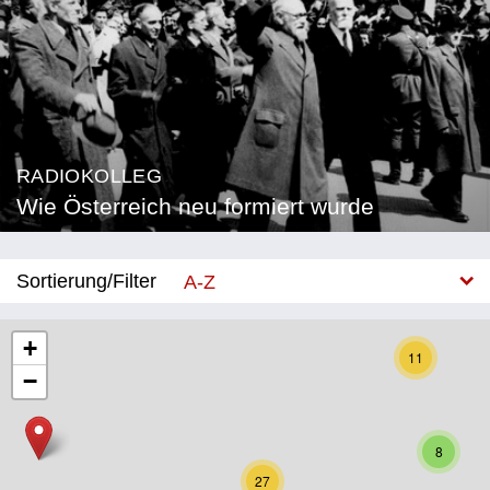
RADIOKOLLEG
Wie Österreich neu formiert wurde
Sortierung/Filter
A-Z
Neu
+
11
−
Bundesland
Burgenland
8
Kärnten
27