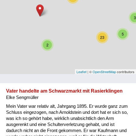
Niederösterreich
3
Oberösterreich
Salzburg
5
23
Steiermark
2
Tirol
Vorarlberg
Leaflet
| ©
OpenStreetMap
contributors
Wien
Vater handelte am Schwarzmarkt mit Rasierklingen
Elke Sengmüller
Kategorie
Mein Vater war relativ alt, Jahrgang 1895. Er wurde ganz zum
Besatzungsmächte
Schluss eingezogen, nach Arnoldstein und dort hat er sich so,
was ich so gehört habe, wirklich unabsichtlich den Arm
Frauen, Mütter, Kinder
ausgerenkt und eine Schulterverletzung gehabt, und ist
dadurch nicht an die Front gekommen. Er war Kaufmann und