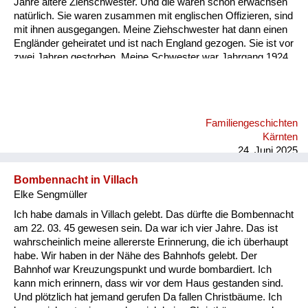
Jahre ältere Ziehschwester. Und die waren schon erwachsen
natürlich. Sie waren zusammen mit englischen Offizieren, sind
mit ihnen ausgegangen. Meine Ziehschwester hat dann einen
Engländer geheiratet und ist nach England gezogen. Sie ist vor
zwei Jahren gestorben. Meine Schwester war Jahrgang 1924,
die war auch verlobt mit einem englischen Offizier. Aber meine
Eltern haben ihr verboten zu heiraten. Das ist damals noch
möglich gewesen.
Familiengeschichten
Kärnten
24. Juni 2025
Bombennacht in Villach
Elke Sengmüller
Ich habe damals in Villach gelebt. Das dürfte die Bombennacht
am 22. 03. 45 gewesen sein. Da war ich vier Jahre. Das ist
wahrscheinlich meine allererste Erinnerung, die ich überhaupt
habe. Wir haben in der Nähe des Bahnhofs gelebt. Der
Bahnhof war Kreuzungspunkt und wurde bombardiert. Ich
kann mich erinnern, dass wir vor dem Haus gestanden sind.
Und plötzlich hat jemand gerufen Da fallen Christbäume. Ich