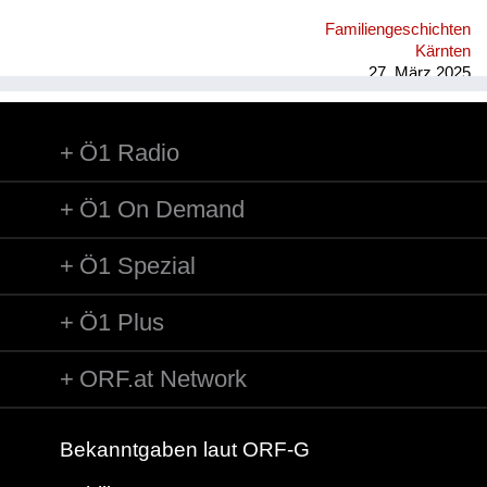
im Hof Seilerstätte 8 wurde Federball gespielt, im Winter
Familiengeschichten
gerodelt, auch im nahen Stadtpark; on top im Wohnhaus
Kärnten
wurden Hühner und Hasen gehalten, das Nebenhaus war eine
27. März 2025
Ruine, im Wohnblock gab es eine ...
Ö1 Radio
Ö1 On Demand
Ö1 Spezial
Ö1 Plus
ORF.at Network
Bekanntgaben laut ORF-G