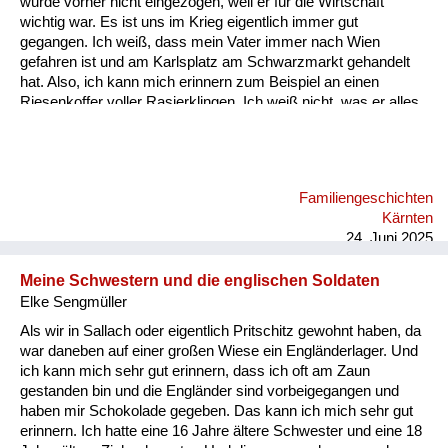
wurde vorher nicht eingezogen, weil er für die Wirtschaft
Versorgung
wichtig war. Es ist uns im Krieg eigentlich immer gut
gegangen. Ich weiß, dass mein Vater immer nach Wien
Heimkehrer
gefahren ist und am Karlsplatz am Schwarzmarkt gehandelt
hat. Also, ich kann mich erinnern zum Beispiel an einen
Fluchtgeschichten
Riesenkoffer voller Rasierklingen. Ich weiß nicht, was er alles
gehandelt hat, aber an die Rasierklingen kann ich mich
Familiengeschichten
erinnern. Ich glaube, das war etwas sehr Wertvolles damals.
Schule und Ausbildung
Familiengeschichten
Wiederaufbau und
Kärnten
Staatsvertrag
24. Juni 2025
Wohnen
Meine Schwestern und die englischen Soldaten
Elke Sengmüller
sonstiges
Als wir in Sallach oder eigentlich Pritschitz gewohnt haben, da
war daneben auf einer großen Wiese ein Engländerlager. Und
ich kann mich sehr gut erinnern, dass ich oft am Zaun
gestanden bin und die Engländer sind vorbeigegangen und
haben mir Schokolade gegeben. Das kann ich mich sehr gut
erinnern. Ich hatte eine 16 Jahre ältere Schwester und eine 18