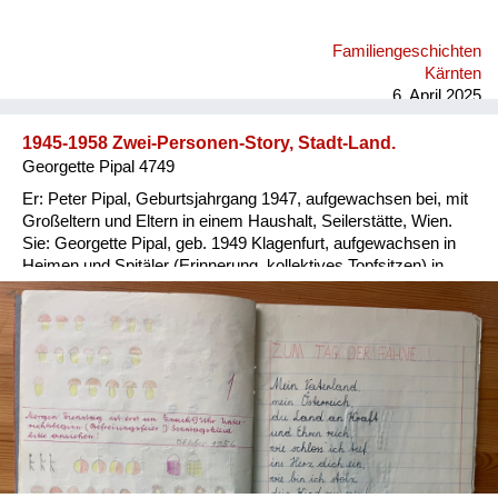
Familiengeschichten
Kärnten
6. April 2025
1945-1958 Zwei-Personen-Story, Stadt-Land.
Georgette Pipal 4749
Er: Peter Pipal, Geburtsjahrgang 1947, aufgewachsen bei, mit
Großeltern und Eltern in einem Haushalt, Seilerstätte, Wien.
Sie: Georgette Pipal, geb. 1949 Klagenfurt, aufgewachsen in
Heimen und Spitäler (Erinnerung, kollektives Topfsitzen) in
Wien und NÖ, 1954/56 Adoptivfamilie. Er: Ein wohlbehütetes,
wohlgenährtes, übergewichtiges Kind; die Meinung der
abgemagerten Groß-Eltern, man braucht Reserven für alle
Fälle. Sie: 1951 abgenommenes, abgegebenes
Besatzungskind (Vater Brite, Mutter Deutsche in Ö.), in
Kinder-übernahmestelle der Stadt Wien, Lustkandelgasse
gelandet; Eltern und Adoption unbekannt; nach später
Recherche via Jugendamt Wien 1997 und Rotes Kreuz 2014
Daten zur eigenen Person erhalten. Er: Als Kind striktes
Verbot, wegen Verletzungsgefahr, Gebäuderuinen zu betreten;