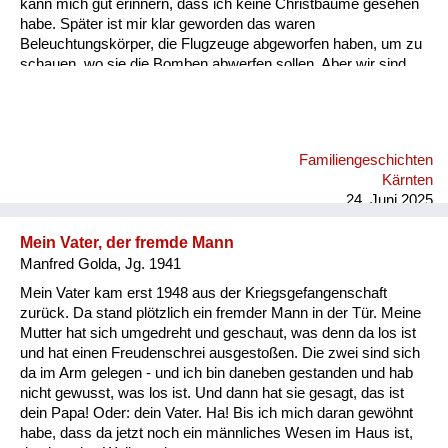
kann mich gut erinnern, dass ich keine Christbäume gesehen
habe. Später ist mir klar geworden das waren
Beleuchtungskörper, die Flugzeuge abgeworfen haben, um zu
schauen, wo sie die Bomben abwerfen sollen. Aber wir sind
dann sehr schnell in den Keller gegangen. Wir hatten einen
Keller, den mein Vater abgestützt hat, damit er nicht einbricht,
falls eine Bombe aufs Haus fällt. Ich kann mich an die Bombe,
die in unser Haus gefallen ist, nicht erinnern. Aber daran, wie
Familiengeschichten
wir aus dem Keller rausgegangen sind. Es hat einen
Kärnten
Kellerausgang gegeben, in den Garten und der war voller
24. Juni 2025
Schutt. A...
Mein Vater, der fremde Mann
Manfred Golda, Jg. 1941
Mein Vater kam erst 1948 aus der Kriegsgefangenschaft
zurück. Da stand plötzlich ein fremder Mann in der Tür. Meine
Mutter hat sich umgedreht und geschaut, was denn da los ist
und hat einen Freudenschrei ausgestoßen. Die zwei sind sich
da im Arm gelegen - und ich bin daneben gestanden und hab
nicht gewusst, was los ist. Und dann hat sie gesagt, das ist
dein Papa! Oder: dein Vater. Ha! Bis ich mich daran gewöhnt
habe, dass da jetzt noch ein männliches Wesen im Haus ist,