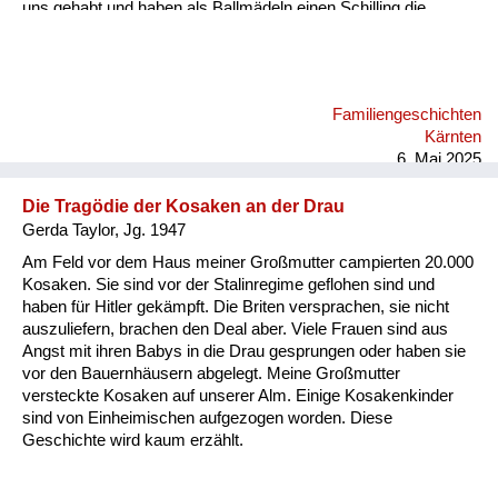
uns gehabt und haben als Ballmädeln einen Schilling die
Stunde, dann zwei Schilling zu zweit. Dann sind wir jeden Tag
ins Kino oder Eis essen gegangen, wir zwei Fratzen, statt
unser geringes Einkommen aufzubessern. Ich habe am
Bacherl Neunäugel mit der Hand gefischt. Wir Kinder hatten
Familiengeschichten
ein freies Leben damals in Velden. An den Vater haben wir nur
Kärnten
hie und da gedacht. Kommt er vielleicht doch wieder...
6. Mai 2025
Die Tragödie der Kosaken an der Drau
Gerda Taylor, Jg. 1947
Am Feld vor dem Haus meiner Großmutter campierten 20.000
Kosaken. Sie sind vor der Stalinregime geflohen sind und
haben für Hitler gekämpft. Die Briten versprachen, sie nicht
auszuliefern, brachen den Deal aber. Viele Frauen sind aus
Angst mit ihren Babys in die Drau gesprungen oder haben sie
vor den Bauernhäusern abgelegt. Meine Großmutter
versteckte Kosaken auf unserer Alm. Einige Kosakenkinder
sind von Einheimischen aufgezogen worden. Diese
Geschichte wird kaum erzählt.