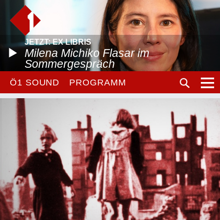
JETZT: EX LIBRIS
Milena Michiko Flasar im
Sommergespräch
Ö1 SOUND
PROGRAMM