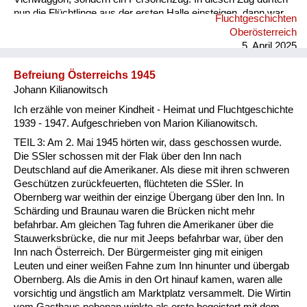
nun die Flüchtlinge aus der ersten Halle einsteigen, dann war
Fluchtgeschichten
der Zug voll. Wir waren traurig und sahen uns sehr Leid, noch
Oberösterreich
nicht in unsere Heimat zurückzukehren und noch länger zu
5. April 2025
warten. “Gott sei Dank!“ Wir konnten nicht ahnen, dass das ein
großes Glück für uns war. Die Mutter mit den zwei Kindern
Befreiung Österreichs 1945
aus unserem Nachbar...
Johann Kilianowitsch
Ich erzähle von meiner Kindheit - Heimat und Fluchtgeschichte
1939 - 1947. Aufgeschrieben von Marion Kilianowitsch.
TEIL 3: Am 2. Mai 1945 hörten wir, dass geschossen wurde.
Die SSler schossen mit der Flak über den Inn nach
Deutschland auf die Amerikaner. Als diese mit ihren schweren
Geschützen zurückfeuerten, flüchteten die SSler. In
Obernberg war weithin der einzige Übergang über den Inn. In
Schärding und Braunau waren die Brücken nicht mehr
befahrbar. Am gleichen Tag fuhren die Amerikaner über die
Stauwerksbrücke, die nur mit Jeeps befahrbar war, über den
Inn nach Österreich. Der Bürgermeister ging mit einigen
Leuten und einer weißen Fahne zum Inn hinunter und übergab
Obernberg. Als die Amis in den Ort hinauf kamen, waren alle
vorsichtig und ängstlich am Marktplatz versammelt. Die Wirtin