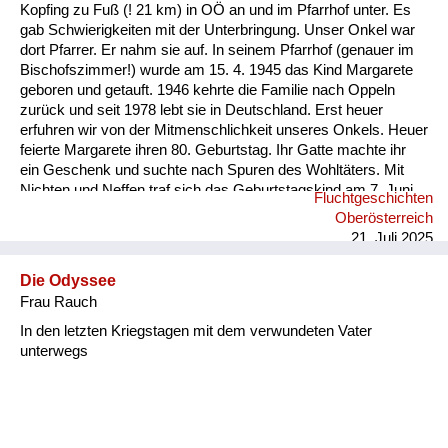
Versorgung
Kopfing zu Fuß (! 21 km) in OÖ an und im Pfarrhof unter. Es
gab Schwierigkeiten mit der Unterbringung. Unser Onkel war
Heimkehrer
dort Pfarrer. Er nahm sie auf. In seinem Pfarrhof (genauer im
Bischofszimmer!) wurde am 15. 4. 1945 das Kind Margarete
Fluchtgeschichten
geboren und getauft. 1946 kehrte die Familie nach Oppeln
zurück und seit 1978 lebt sie in Deutschland. Erst heuer
Familiengeschichten
erfuhren wir von der Mitmenschlichkeit unseres Onkels. Heuer
feierte Margarete ihren 80. Geburtstag. Ihr Gatte machte ihr
Schule und Ausbildung
ein Geschenk und suchte nach Spuren des Wohltäters. Mit
Nichten und Neffen traf sich das Geburtstagskind am 7. Juni
Fluchtgeschichten
Wiederaufbau und
2025 an dessen Grab (Pfarre Rannariedl, Pühret 4143
Oberösterreich
Neustift) in Österreich.
Staatsvertrag
21. Juli 2025
Wohnen
Die Odyssee
Frau Rauch
sonstiges
In den letzten Kriegstagen mit dem verwundeten Vater
unterwegs