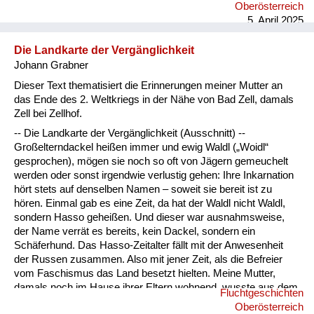
nebeneinander gereiht. Es gab keine Rücksicht auf
Oberösterreich
Intimsphäre. Mein Vater sah sich schon am zweiten Tag nach
5. April 2025
unserer Ankunft nach Arbeit um. Er begann in einer
Schneiderei am Marktplatz an zu arbeiten. Nach ungefähr
Die Landkarte der Vergänglichkeit
sechs Wochen bekamen wir eine Zwei-Zimmer-Wohnung in
Johann Grabner
der wir zu ...
Dieser Text thematisiert die Erinnerungen meiner Mutter an
das Ende des 2. Weltkriegs in der Nähe von Bad Zell, damals
Zell bei Zellhof.
-- Die Landkarte der Vergänglichkeit (Ausschnitt) --
Großelterndackel heißen immer und ewig Waldl („Woidl“
gesprochen), mögen sie noch so oft von Jägern gemeuchelt
werden oder sonst irgendwie verlustig gehen: Ihre Inkarnation
hört stets auf denselben Namen – soweit sie bereit ist zu
hören. Einmal gab es eine Zeit, da hat der Waldl nicht Waldl,
sondern Hasso geheißen. Und dieser war ausnahmsweise,
der Name verrät es bereits, kein Dackel, sondern ein
Schäferhund. Das Hasso-Zeitalter fällt mit der Anwesenheit
der Russen zusammen. Also mit jener Zeit, als die Befreier
vom Faschismus das Land besetzt hielten. Meine Mutter,
damals noch im Hause ihrer Eltern wohnend, wusste aus dem
Fluchtgeschichten
Hasso-Zeitalter beiläufig das zu berichten: Eines Tages fuhr
Oberösterreich