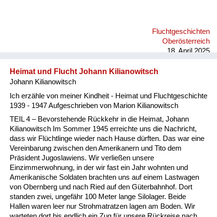
gesagt, sie sollen die Burschen in einen Stadel einquartieren
über Nacht, ihnen was zu essen geben und auf sie aufpassen,
weil die marodierende SS alle Fahnenflüchtigen sofort
Fluchtgeschichten
erschießt. Das heißt, er hat dem wahrscheinlich sein Leben zu
Oberösterreich
verdanken. Mein Vater hat mir das wiederholt erzählt, es dürfte
18. April 2025
ihn sein L...
Heimat und Flucht Johann Kilianowitsch
Johann Kilianowitsch
Ich erzähle von meiner Kindheit - Heimat und Fluchtgeschichte
1939 - 1947 Aufgeschrieben von Marion Kilianowitsch
TEIL 4 – Bevorstehende Rückkehr in die Heimat, Johann
Kilianowitsch Im Sommer 1945 erreichte uns die Nachricht,
dass wir Flüchtlinge wieder nach Hause dürften. Das war eine
Vereinbarung zwischen den Amerikanern und Tito dem
Präsident Jugoslawiens. Wir verließen unsere
Einzimmerwohnung, in der wir fast ein Jahr wohnten und
Amerikanische Soldaten brachten uns auf einem Lastwagen
von Obernberg und nach Ried auf den Güterbahnhof. Dort
standen zwei, ungefähr 100 Meter lange Silolager. Beide
Hallen waren leer nur Strohmatratzen lagen am Boden. Wir
warteten dort bis endlich ein Zug für unsere Rückreise nach