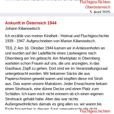
vom Gasthaus nebenan winkte als erste begeistert mit dem
Fluchtgeschichten
Taschentuch. Ab diesem Zeitpunkt waren die Menschen in
Oberösterreich
Österreich nicht mehr so freundlich und hilfsbereit zu uns
5. April 2025
Flüchtlingen. Sie änderten ihre Meinung und beschimpften uns
als „s’Gfrastleut, Banatergfrast schaut's, dass wieder
Ankunft in Österreich 1944
weiterkommt’s. Warum...
Johann Kilianowitsch
Ich erzähle von meiner Kindheit - Heimat und Fluchtgeschichte
1939 - 1947. Aufgeschrieben von Marion Kilianowitsch.
TEIL 2: Am 16. Oktober 1944 kamen wir in Antiesenhofen an
und wurden auf der Ladefläche eines Lastwagens nach
Obernberg am Inn gebracht. Am Marktplatz in Obernberg
warteten schon Frauen auf uns, die uns anzeigten, in das
Gasthaus Zöpfl zu gehen. Dort sind wir im Veranstaltungssaal
untergebracht worden. Wir bekamen Säcke die aus
Papierschnüren gewebt waren und stopften diese mit Stroh
aus. Das waren unsere Matratzen. Jeder Erwachsene bekam
einen Strohsack, eine dünne Decke und einen Platz zum
Schlafen. Ich kann mich nicht erinnern ob ich einen eigenen
Strohsack gehabt habe. Aber das war nichts
Außergewöhnliches damals es ging allen so. wir waren bis
Ende November in diesem Saal untergebracht alle dicht
Fluchtgeschichten