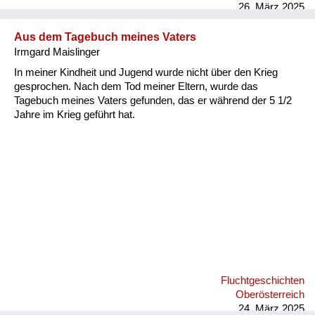
ein Lastwagen mit Russen vor ihrem Hofe vor, hielt an, und die
26. März 2025
mitfahrenden Uniformierten sprangen von der Ladefläche.
Meiner Großmutter gegenüber vorgebend, das Haus nach
Aus dem Tagebuch meines Vaters
Bildern des schnauzbärtigen Gröfaz (=größter Feldherr aller
Irmgard Maislinger
Zeite...
In meiner Kindheit und Jugend wurde nicht über den Krieg
gesprochen. Nach dem Tod meiner Eltern, wurde das
Tagebuch meines Vaters gefunden, das er während der 5 1/2
Jahre im Krieg geführt hat.
Fluchtgeschichten
Oberösterreich
24. März 2025