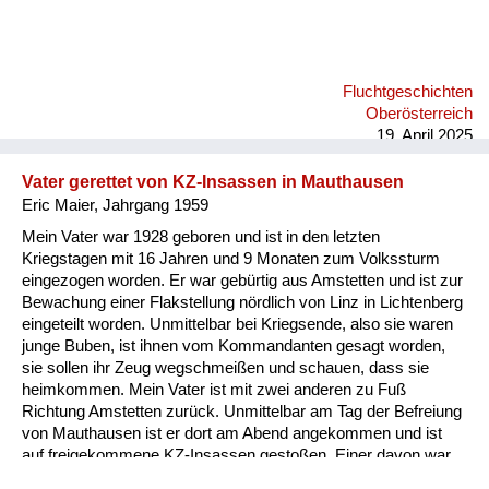
gut, meine Mutti war ja schon verlobt. Der andere Wiener war
der Dr. Hermann Withalm. Der ist dann im Herbst zurück nach
Wien und hat gesagt, er geht in den Staatsdienst. Meine Mutti
hat gefragt: Ah, spitzen Sie auf einen Ministerposten? Na ja, er
Fluchtgeschichten
wurde dann Vizekanzler. Die Verbindung dieser Menschen,
Oberösterreich
sowohl der Familie...
19. April 2025
Vater gerettet von KZ-Insassen in Mauthausen
Eric Maier, Jahrgang 1959
Mein Vater war 1928 geboren und ist in den letzten
Kriegstagen mit 16 Jahren und 9 Monaten zum Volkssturm
eingezogen worden. Er war gebürtig aus Amstetten und ist zur
Bewachung einer Flakstellung nördlich von Linz in Lichtenberg
eingeteilt worden. Unmittelbar bei Kriegsende, also sie waren
junge Buben, ist ihnen vom Kommandanten gesagt worden,
sie sollen ihr Zeug wegschmeißen und schauen, dass sie
heimkommen. Mein Vater ist mit zwei anderen zu Fuß
Richtung Amstetten zurück. Unmittelbar am Tag der Befreiung
von Mauthausen ist er dort am Abend angekommen und ist
auf freigekommene KZ-Insassen gestoßen. Einer davon war
ein höherer russischer Militär. Der hat einem Bauern dort