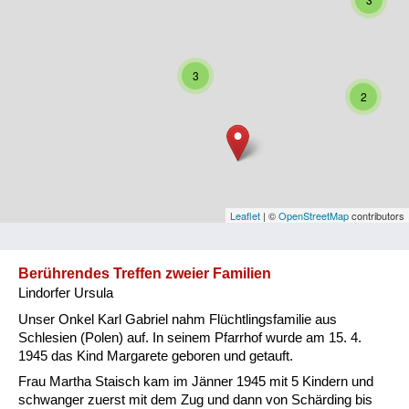
Niederösterreich
Oberösterreich
3
Salzburg
2
Steiermark
Tirol
Vorarlberg
Leaflet
| ©
OpenStreetMap
contributors
Wien
Berührendes Treffen zweier Familien
Lindorfer Ursula
Kategorie
Unser Onkel Karl Gabriel nahm Flüchtlingsfamilie aus
Besatzungsmächte
Schlesien (Polen) auf. In seinem Pfarrhof wurde am 15. 4.
1945 das Kind Margarete geboren und getauft.
Frauen, Mütter, Kinder
Frau Martha Staisch kam im Jänner 1945 mit 5 Kindern und
schwanger zuerst mit dem Zug und dann von Schärding bis