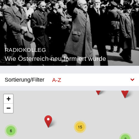
RADIOKOLLEG
Wie Österreich neu formiert wurde
Sortierung/Filter
A-Z
Neu
+
−
Bundesland
Burgenland
15
6
Kärnten
3