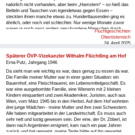
natürlich nicht vorhanden, aber beim „Hamstern“ – so hieß das
Betteln und Tauschen von irgendetwas gegen Essen –
steckten ihnen manche etwas zu. Hunderttausenden ging es
ähnlich, oder noch viel schlechter. Nur wenige Monate zuvor
waren ja noch ganz anders geschundene Menschen durch
Fluchtgeschichten
österreichische Dörfer getrieben worden: Einige Landsleute
Oberösterreich
hatten gemordet, andere gejohlt, viele beschämt bis entsetzt
24. April 2025
weggeschaut, wenige hatten – unter Lebensgefahr – den
Erbarmungswürdigen etwas Essbares gegeben. Über die
Späterer ÖVP-Vizekanzler Withalm Flüchtling am Hof
prozentuale Verteilung von Mut...
Erna Putz, Jahrgang 1946
Da sieht man wie wichtig es war, dass genug zu essen da war.
Die Familie meiner Mutter war in einer guten Situation: ein
Bauernhof, eine Fleischhauerei, ein Lebensmittelgeschäft. Es
war eine ausgebombte Familie, eine Wienerin mit 2 kleinen
Kindern einquartiert und zwei Akademiker, Juristen, auch aus
Wien, vom März 1945 bis in den Herbst. Auf dem Hof wohnten
drei junge Mädchen - meine Mutter und ihre zwei Schwestern.
Alle haben mitgearbeitet in der Landwirtschaft. Es muss auch
sehr nett und lustig gewesen sein. Der eine, der Dr. Zöberl, ist
dann nach Argentinien emigriert, kam nach ein paar Jahren
zurück und hat gemeint, meine Tante hätte auf ihn gewartet...