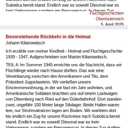
Subotica bereit stand. Endlich war es soweit! Diesmal war es
kein Viehwaggon sondern ein Personenzug. In diesen Zug
Fluchtgeschichten
durften nun die Flüchtlinge aus der ersten Halle einsteigen,
Oberösterreich
dann war der Zug voll. Wir waren traurig und sahen uns sehr
5. April 2025
Leid, noch nicht in unsere Heimat zurückzukehren und noch
länger zu warten. “Gott sei Dank!“ Wir konnten nicht ahnen,
Bevorstehende Rückkehr in die Heimat
dass das ein großes Glück für ...
Johann Kilianowitsch
Ich erzähle von meiner Kindheit - Heimat und Fluchtgeschichte
1939 - 1947. Aufgeschrieben von Marion Kilianowitsch.
TEIL 4: Im Sommer 1945 erreichte uns die Nachricht, dass wir
Flüchtlinge wieder nach Hause dürften. Das war eine
Vereinbarung zwischen den Amerikanern und Tito, dem
Präsident Jugoslawiens. Wir verließen unsere
Einzimmerwohnung, in der wir fast ein Jahr wohnten, und
Amerikanische Soldaten brachten uns auf einem Lastwagen
von Obernberg nach Ried auf den Güterbahnhof. Dort standen
zwei, ungefähr 100 Meter lange Silolager. Beide Hallen waren
leer, nur Strohmatratzen lagen am Boden. Wir warteten dort
bis endlich ein Zug für unsere Rückreise nach Subotica bereit
stand. Endlich war es soweit! Diesmal war es kein
Viehwaggon, sondern ein Personenzug. In diesen Zug durften