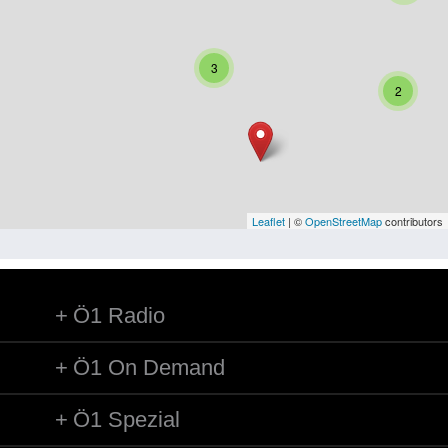
Niederösterreich
Oberösterreich
3
Salzburg
2
Steiermark
Tirol
Vorarlberg
Leaflet
| ©
OpenStreetMap
contributors
Wien
Ö1 Radio
Kategorie
Besatzungsmächte
Ö1 On Demand
Frauen, Mütter, Kinder
Ö1 Spezial
Versorgung