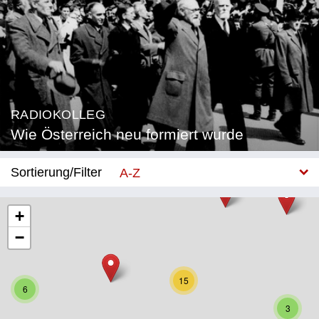
RADIOKOLLEG
Wie Österreich neu formiert wurde
Sortierung/Filter
A-Z
Neu
+
−
Bundesland
Burgenland
15
6
Kärnten
3