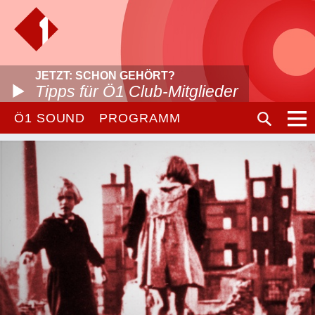
JETZT: SCHON GEHÖRT?
Tipps für Ö1 Club-Mitglieder
Ö1 SOUND
PROGRAMM