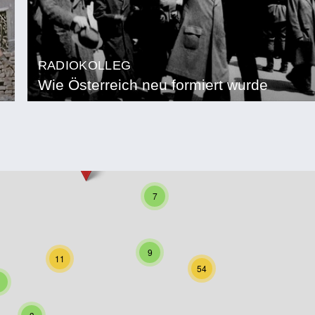
RADIOKOLLEG
Wie Österreich neu formiert wurde
7
9
11
54