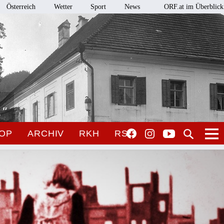
Österreich
Wetter
Sport
News
ORF.at im Überblick
."
OP
ARCHIV
RKH
RSO