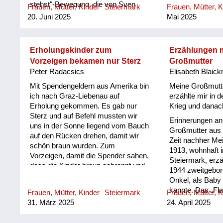
hin. Er hat so zu lachen begonnen,
stehst"-Bewegung, die von Sven
Frauen, Mütter, Kinder
Steiermark
Frauen, Mütter, K
verloren und dam
schall...
Lindquist in Schweden so
20. Juni 2025
Mai 2025
ganze Leben war
beeindruckend gestartet worden war,
darüber nicht g
Fuß zu fassen. "Geschichte von
weder vor dem K
unten" nannte sich ein erster, von
dem Krieg. Man 
Erholungskinder zum
Erzählungen 
Hubert Christian Ehalt edierter
rauszukommen a
Vorzeigen bekamen nur Sterz
Großmutter
Sammelband, in dem konkrete
und arbeiten, le
Peter Radacsics
Elisabeth Blaick
österreichische Projekte,
besser leben. Ab
ausländische Fallbeispiele und
Mit Spendengeldern aus Amerika bin
Meine Großmutte
langsamen Schrit
wissenschaftspolitische
ich nach Graz-Liebenau auf
erzählte mir in 
schon so lang fü
Absichtserklärungen publiziert
Erholung gekommen. Es gab nur
Krieg und danac
gebraucht, desw
wurden. Wie erfolgreich "Grabe, wo
Sterz und auf Befehl mussten wir
an ich freue mic
Erinnerungen a
Du stehst"-Ansätze eingesetzt
uns in der Sonne liegend vom Bauch
gemacht wird fü
Großmutter aus 
werden können, wie nützlich die
auf den Rücken drehen, damit wir
Generationen, we
Zeit nachher Me
Resultate sein können, das zeigt
schön braun wurden. Zum
sich ja gar nicht
1913, wohnhaft i
Rudolf Schlaipfers Text über die
Vorzeigen, damit die Spender sahen,
für ein Elend wa
Steiermark, erzä
Aumühl. Er geht weit in die
dass die Kinder braun gebrannt und
sind wir durch d
1944 zweitgebor
Geschichte zurück, um aus den
nicht mehr unterernährt waren.
Schlossbergstol
Onkel, als Baby
Dokumenten der Archive frühere
Perso...
kannte. Das „Fla
Frauen, Mütter, Kinder
Steiermark
Frauen, Mütter, K
Jahrhunderte ins Blickfeld zu
Milch zubereitet
31. März 2025
24. April 2025
rücken. Sobald aber die moderne
Kriegsende – ich
Industriegesellschaft entsteht,
wann, aber es 