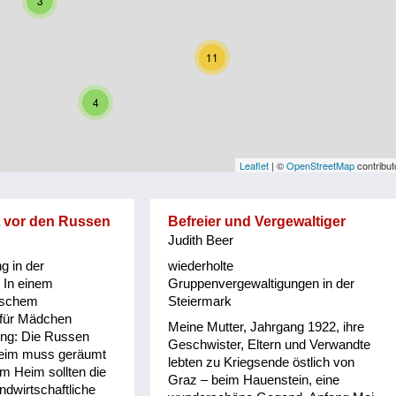
3
11
4
Leaflet
| ©
OpenStreetMap
contribut
t vor den Russen
Befreier und Vergewaltiger
Judith Beer
g in der
wiederholte
 In einem
Gruppenvergewaltigungen in der
tischem
Steiermark
 für Mädchen
Meine Mutter, Jahrgang 1922, ihre
ung: Die Russen
Geschwister, Eltern und Verwandte
eim muss geräumt
lebten zu Kriegsende östlich von
m Heim sollten die
Graz – beim Hauenstein, eine
ndwirtschaftliche