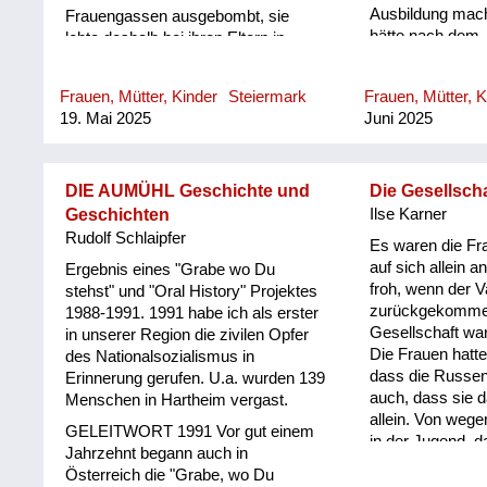
Ausbildung mach
Frauengassen ausgebombt, sie
hätte nach dem -
lebte deshalb bei ihren Eltern in
Deutschen ins e
Wetzelsdorf. Die Frauen haben sich
geschickt werden
alt und arm angezogen, die Tochter
Frauen, Mütter, Kinder
Steiermark
Frauen, Mütter, K
Landwirtschaft 
am Dachboden versteckt. Eines
19. Mai 2025
Juni 2025
bringen. Doch e
Tages kam einer, dessen Uniform
Mädchen flüchte
vermuten ließ, dass er einen
jeweiligen Heimat
höheren Rang innehatte. Er ging ins
mehrere Tage un
Haus hinein, setzte sich in die
DIE AUMÜHL Geschichte und
Die Gesellsch
marschiert querf
Küche, meine Großmutter und mein
Geschichten
Ilse Karner
Wiese macht sie 
Großvater, der pensionierter
Rudolf Schlaipfer
Es waren die F
grausige Entdec
Revieroberinspektor war, meine
auf sich allein 
Ergebnis eines "Grabe wo Du
hängen an eine
Mutter und ich drückten uns an die
froh, wenn der V
stehst" und "Oral History" Projektes
Deserteure. Ermo
Wand. Er saß da, schlug mit der
zurückgekommen
1988-1991. 1991 habe ich als erster
Kriegstagen. Gild
Faust auf den Tisch und brüllte
Gesellschaft war
in unserer Region die zivilen Opfer
Wiese und weint b
„Wodka, Wodka“! Meine Großmutter
Die Frauen hatt
des Nationalsozialismus in
Erlebnis, das s
und Mutter sagten immer wieder, sie
dass die Russen
Erinnerung gerufen. U.a. wurden 139
konnte.
hätten keinen, er wiederum brüllte
auch, dass sie d
Menschen in Hartheim vergast.
wieder „Wodka“! Ich dachte mir,
allein. Von wege
dass das komisch war, geh dann mit
GELEITWORT 1991 Vor gut einem
in der Jugend, da
einem Glas zum Wasserhahn, fülle
Jahrzehnt begann auch in
gestohlen worde
es mit Wasser und stelle es vor ihn
Österreich die "Grabe, wo Du
haben dann ihre