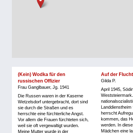
Steiermark
Fluchtgeschichten
Tirol
Familiengeschichten
Vorarlberg
Schule
und
Wien
Ausbildung
Wiederaufbau
und
(Kein) Wodka für den
Auf der Fluch
Staatsvertrag
russischen Offizier
Gilda P.
Frau Ganglbauer, Jg. 1941
Wohnen
April 1945, Södin
Weststeiermark.
Die Russen waren in der Kaserne
nationalsozialis
sonstiges
Wetzelsdorf untergebracht, dort sind
Landdienstheim
sie durch die Straßen und es
herrscht Aufreg
herrschte eine fürchterliche Angst.
kommen, das H
Vor allem die Frauen fürchteten sich,
werden. In diese
weil sie oft vergewaltigt wurden.
Mädchen eine la
Meine Mutter wurde in der