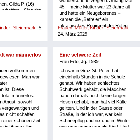
wunderschöne Gegend. Anfang Mai
en. Gilda P. (16)
45 – meine Mutter war 23 Jahre alt
 erhofften - Sieg der
und hatte ein Neugeborenes –
roberte Russland
kamen die „Befreier“ ein
 sollen, um dort die
ukrainisches Regiment der Roten
inder
Steiermark
5.
Frauen, Mütter, Kinder
Steiermark
auf Vordermann zu
Armee von Osten. Sie blieben
24. März 2025
s kam anders. Die
vorübergehend in der Gegend, für
n zu Fuß in ihre
einige Wochen, wenige Monate und
orte. Gilda P. ist
trieben im Chaos des Kriegsendes
terwegs. Sie
aft war männerlos
Eine schwere Zeit
ihr Unwesen, verübten Verbrechen,
eldein. Auf einer
Frau Ertö, Jg. 1939
über die bis heute viel zu wenig
plötzlich eine
bekannt ist und kaum geredet wird.
rauen vollkommen
Ich war in Graz St. Peter, hab
kung: zwei Soldaten
(Vielleicht auch um darüber weiter
angewiesen. Man war
eineinhalb Stunden in die Schule
m Baum. Offenbar
schweigen zu können, was die
ater
gehabt. Wir haben schlechtes
rdet in den letzten
Wehrmacht in Russland mit den
 ist. Diese
Schuhwerk gehabt, die Mädchen
a setzt sich in die
Frauen tat?) Der Cousin meiner
 total männerlos.
haben damals noch keine langen
itterlich. Ein
Mutter berichtete: (meine Mutter
en Angst, sowohl
Hosen gehabt, man hat viel Kälte
ie niemals vergessen
schwieg, sie sprach nur mehr
 vergewaltigen und
gelitten. Und in der Gasse oder
„funktional“, war in gewisser Weise
as nicht schaffen
Straße, in der ich war, war kein
sprachlos für den Rest ihres
n einer schönen Zeit
Schneepflug und nix und im Winter
Lebens) Abends klopften die
s ist ihnen alles
war man schon arm als Kind. Und
Soldaten an Türen, um Frauen und
n. Und so viele
mein Vater ist erst nach dem Krieg
Mädchen abzuholen. Wurde nicht
 Männer, ihre Söhne
im Herbst heimgekommen. Der ist