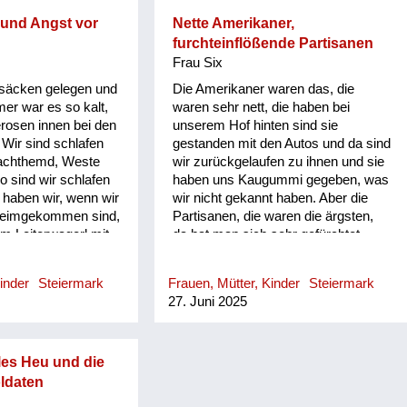
Den Lebensgefährten meiner Mutter
Onkel das Flaschi
haben sie mitgenommen. In
 und Angst vor
Nette Amerikaner,
eder Zucker gab
Hartberg wurden damals einige
furchteinflößende Partisanen
chi süßte, lehnte er
erschossen. Und auch der
Frau Six
en Zucker nicht
Lebensgefährte meiner Mutter war
ssen Geschmack
ohsäcken gelegen und
Die Amerikaner waren das, die
darunter. Als der Krieg vorbei war,
ir kam das als Kind
er war es so kalt,
waren sehr nett, die haben bei
sind wir zu Fuß ins Dorf hinunter
 eine furchtbare
rosen innen bei den
unserem Hof hinten sind sie
gegangen. Da sah ich ein
 dass man keine
Wir sind schlafen
gestanden mit den Autos und da sind
niedergebranntes Bauernhaus. Und
chen essen und
achthemd, Weste
wir zurückgelaufen zu ihnen und sie
am Galgen sind Leichen gehangen.
 damals gab es noch
o sind wir schlafen
haben uns Kaugummi gegeben, was
n über die Gefahren
haben wir, wenn wir
wir nicht gekannt haben. Aber die
n Onkel hat mir
 heimgekommen sind,
Partisanen, die waren die ärgsten,
getan. An diese Worte
m Leiterwagerl mit
da hat man sich sehr gefürchtet.
r und ihrer älteren
 den Wald fahren
Erstens haben die alle eine Glatze
 ich mich auch noch
rl gesammelt, damit
gehabt, und die haben von den
inder
Steiermark
Frauen, Mütter, Kinder
Steiermark
ls die Russen
izen gehabt haben
Häusern die Räder mitgenommen,
27. Juni 2025
jede ein Kind
ine Zweigerl, die im
die haben wir verstecken müssen.
st mit beiden
d. Es war hart.
Wir haben uns gefürchtet, die haben
ust gedrückt, damit
r erinnern, da bin
gestohlen und vergewaltigt und so
Kindergarten
Sachen.
les Heu und die
enn Fliegeralarm
ldaten
er hat in der Fabrik