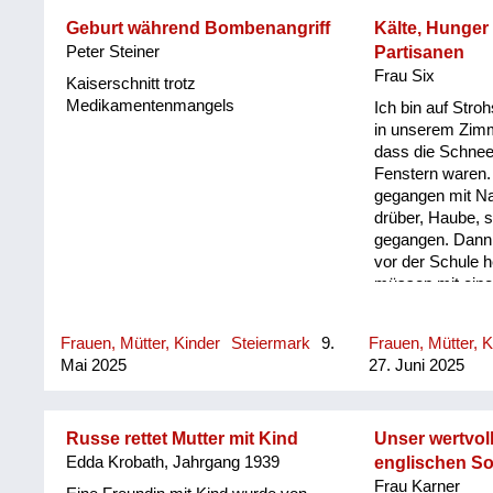
Arbeiter auf den Plan treten, wird die
sein, weil mein 
eigenständige Qualität dieses neuen
Geburt während Bombenangriff
Kälte, Hunger
noch bekam - wi
historischen Arbeitens sichtbar. Im
Peter Steiner
Partisanen
und sie sein Flas
Leben in der Kolonie verschränken
Frau Six
es ab, weil er d
Kaiserschnitt trotz
sich Beruf, Alltag, Kultur und Familie
kannte und de
Medikamentenmangels
Ich bin auf Str
zu einem bunten Bild, werden
nicht mochte. M
in unserem Zimm
Lebensschicksale un...
in den 70ern wie
dass die Schnee
Entbehrung vor,
Fenstern waren. 
gezuckerten Sa
gegangen mit N
trinken konnte,
drüber, Haube, s
kein Bewusstsei
gegangen. Dann 
von Zucker. Mei
vor der Schule
entsetzlich leid
müssen mit eine
meiner Großmutte
meiner Mutter in
Schwester kann
und haben Prüge
Frauen, Mütter, Kinder
Steiermark
9.
Frauen, Mütter, K
gut erinnern: „A
wir etwas zu he
Mai 2025
27. Juni 2025
kamen, habe wir 
im Winter, so kle
genommen und fe
Wald gelegen sin
Armen an die Br
Dann kann ich mi
sie uns...
ich noch in den 
Russe rettet Mutter mit Kind
Unser wertvol
gegangen, und w
Edda Krobath, Jahrgang 1939
englischen So
war – meine Mutt
Frau Karner