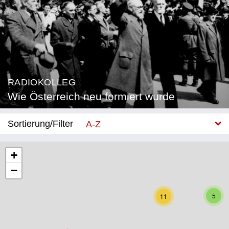
RADIOKOLLEG
Wie Österreich neu formiert wurde
Sortierung/Filter
A-Z
Neu
+
−
Bundesland
Burgenland
5
11
Kärnten