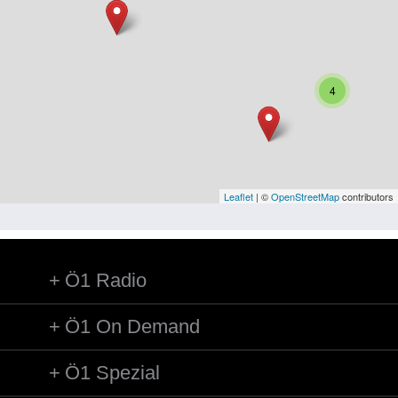
Niederösterreich
Oberösterreich
Salzburg
4
Steiermark
Tirol
Vorarlberg
Leaflet
| ©
OpenStreetMap
contributors
Wien
Ö1 Radio
Kategorie
Besatzungsmächte
Ö1 On Demand
Frauen, Mütter, Kinder
Ö1 Spezial
Versorgung