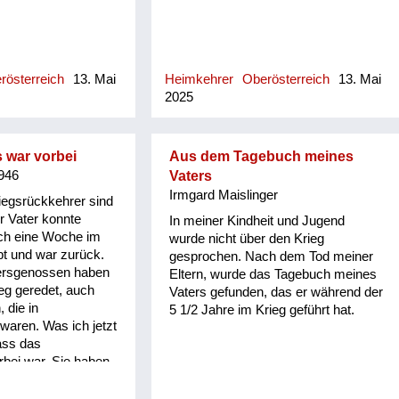
rösterreich
13. Mai
Heimkehrer
Oberösterreich
13. Mai
2025
 war vorbei
Aus dem Tagebuch meines
1946
Vaters
Irmgard Maislinger
iegsrückkehrer sind
er Vater konnte
In meiner Kindheit und Jugend
ch eine Woche im
wurde nicht über den Krieg
bt und war zurück.
gesprochen. Nach dem Tod meiner
tersgenossen haben
Eltern, wurde das Tagebuch meines
ieg geredet, auch
Vaters gefunden, das er während der
 die in
5 1/2 Jahre im Krieg geführt hat.
waren. Was ich jetzt
ass das
bei war. Sie haben
agt, es ist kein
r Franz nichts zu