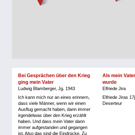
Steiermark
Fluchtgeschichten
Tirol
Familiengeschichten
Vorarlberg
Schule
und
Wien
Ausbildung
Wiederaufbau
und
Bei Gesprächen über den Krieg
Als mein Vate
Staatsvertrag
ging mein Vater
wurde
Ludwig Blamberger, Jg. 1943
Elfriede Jira
Wohnen
Ich kann mich nur an eines erinnern,
Elfriede Jiras 17
sonstiges
dass viele Männer, wenn wir einen
Deserteur
Ausflug gemacht haben, dann immer
irgendetwas über den Krieg erzählt
haben. Und dass mein Vater dann
immer aufgestanden und gegangen
ist. Also das sind die Eindrücke. Zu