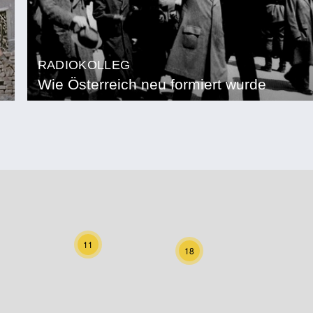
RADIOKOLLEG
Wie Österreich neu formiert wurde
11
18