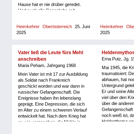
Hause hat er nie drüber geredet.
Und auch alle Gespräche mit
anderen über den Krieg hat er
gemieden, wenn die meisten über
Heimkehrer
Oberösterreich
25. Juni
Heimkehrer
Obe
Kriegserlebnisse, wo sie Helden
2025
2025
waren, erzählt haben. Ich habe nur
eine Erinnerung, dass er in Kiew
war, in der Ukraine und irgendwo am
Rande mit diesen Erschießungen zu
Vater ließ die Leute fürs Mehl
Heldenmythos
tun hatte. Ja, ich bin ein absoluter
anschreiben
Erna Putz, Jg. 
Pazifist. Ich habe das einfach erlebt,
Maria Peham, Jahrgang 1968
Mai 1945, die Kr
was da war und der Verlust. Und ich
traumatisiert: D
Mein Vater ist mit 17 zur Ausbildung
sehe diese vielen Leute, die
abhauen, hat no
als Soldat nach Frankreich
gestorben sind. Also für mich war
Untergrund gele
geschickt worden und war dann in
das eine Geschichte, die
Er und seine Al
russischer Gefangenschaft. Die
unvorstellbar ist und ich fühle mich
viel über den Kr
Ereignisse haben ihn lebenslang
auch in dieser Zeit hier nicht wohl,
über die anderen,
geprägt. Eine Depression, die sich
wo ein Schritt zurück passiert in die
Gefangenschaft 
im Alter zu einem schweren Verlauf
Vergangenheit und man sich wieder
noch weiß ist, d
entwickelt hat. Nach dem Krieg hat
gegenseitig über Kontinente hinweg
Heldenthema vor
er, wie vorgesehen, die Mühle in
anbrüllt, und das ist einfach eine
immer wieder ges
Oberösterreich übernommen, im Tal
fürchterliche Geschichte.
Wunder, dass de
der sieben Mühlen, wo ich auch