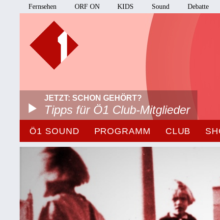
Fernsehen
ORF ON
KIDS
Sound
Debatte
JETZT: SCHON GEHÖRT?
Tipps für Ö1 Club-Mitglieder
Ö1 SOUND
PROGRAMM
CLUB
SH