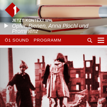
JETZT: KONTEXT WH.
Opfer, Bienen, Anna Plochl und
Prominenz
Ö1 SOUND
PROGRAMM