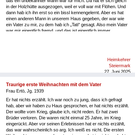
das ein unbekannter Mann war für mich. Da hat er sich gleich
Versorgung
in der Holzhütte ausgezogen, weil er voll war mit Flöhen. Und
dann hab ich ihn erst so ein bissl kennengelernt. Aber es hat
Heimkehrer
einen anderen Mann in unserem Haus gegeben, der war wie
ein Vater zu mir, zu dem hab ich „Tati“ gesagt. Also mein Vater
Fluchtgeschichten
war mir eigentlich fremd, und das ist eigentlich immer
geblieben, also bin ich mit ihm nie so richtig warm geworden.
Familiengeschichten
Schule und Ausbildung
Heimkehrer
Wiederaufbau und
Steiermark
Staatsvertrag
27. Juni 2025
Wohnen
Traurige erste Weihnachten mit dem Vater
Frau Ertö, Jg. 1939
sonstiges
Er hat nichts erzählt. Ich war noch zu jung, dass ich gefragt
hab, aber wir haben zu Haus gesprochen, er hat nichts erzählt.
Der wollte vom Krieg, glaube ich, nicht reden. Er hat zwei
Brüder verloren. Die waren nicht einmal 25 Jahre, im Krieg
eingerückt. Aber vor seinen Erlebnissen hat er nichts erzählt,
das war wahrscheinlich so arg. Ich weiß es nicht. Die ersten