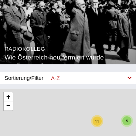
RADIOKOLLEG
Wie Österreich neu formiert wurde
Sortierung/Filter
A-Z
Neu
+
−
Bundesland
Burgenland
5
11
Kärnten