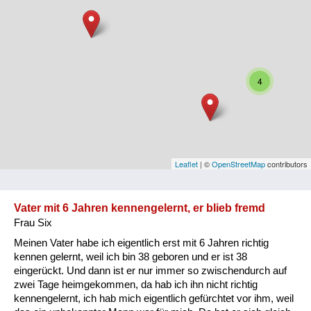
Niederösterreich
Oberösterreich
Salzburg
4
Steiermark
Tirol
Vorarlberg
Leaflet
| ©
OpenStreetMap
contributors
Wien
Vater mit 6 Jahren kennengelernt, er blieb fremd
Frau Six
Kategorie
Meinen Vater habe ich eigentlich erst mit 6 Jahren richtig
Besatzungsmächte
kennen gelernt, weil ich bin 38 geboren und er ist 38
eingerückt. Und dann ist er nur immer so zwischendurch auf
Frauen, Mütter, Kinder
zwei Tage heimgekommen, da hab ich ihn nicht richtig
kennengelernt, ich hab mich eigentlich gefürchtet vor ihm, weil