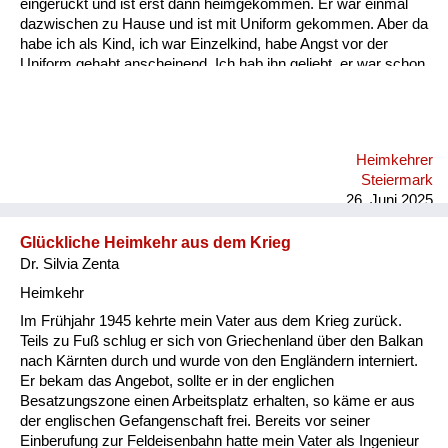
eingerückt und ist erst dann heimgekommen. Er war einmal
dazwischen zu Hause und ist mit Uniform gekommen. Aber da
habe ich als Kind, ich war Einzelkind, habe Angst vor der
Uniform gehabt anscheinend. Ich hab ihn geliebt, er war schon
ein super Mensch. Und es ist halt so, dass wenn immer die
Heimkehrer heim gekommen sind nach Graz am Bahnhof, da
sind die Frauen angeschrieben worden. Da haben sie eine
Verständigung gekriegt, dass ihre Männer heimkommen und
Heimkehrer
meine Mutter ist mit mir immer am Bahnhof fahren mit dem
Steiermark
Fahrrad und der Vati war halt nie dabei, sie hat auch keine
26. Juni 2025
Verständigung geha...
Glückliche Heimkehr aus dem Krieg
Dr. Silvia Zenta
Heimkehr
Im Frühjahr 1945 kehrte mein Vater aus dem Krieg zurück.
Teils zu Fuß schlug er sich von Griechenland über den Balkan
nach Kärnten durch und wurde von den Engländern interniert.
Er bekam das Angebot, sollte er in der englichen
Besatzungszone einen Arbeitsplatz erhalten, so käme er aus
der englischen Gefangenschaft frei. Bereits vor seiner
Einberufung zur Feldeisenbahn hatte mein Vater als Ingenieur