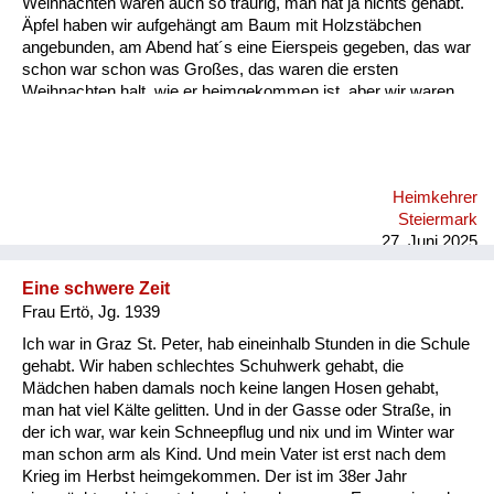
Weihnachten waren auch so traurig, man hat ja nichts gehabt.
Äpfel haben wir aufgehängt am Baum mit Holzstäbchen
angebunden, am Abend hat´s eine Eierspeis gegeben, das war
schon war schon was Großes, das waren die ersten
Weihnachten halt, wie er heimgekommen ist, aber wir waren
beieinander, und das war wichtig.
Heimkehrer
Steiermark
27. Juni 2025
Eine schwere Zeit
Frau Ertö, Jg. 1939
Ich war in Graz St. Peter, hab eineinhalb Stunden in die Schule
gehabt. Wir haben schlechtes Schuhwerk gehabt, die
Mädchen haben damals noch keine langen Hosen gehabt,
man hat viel Kälte gelitten. Und in der Gasse oder Straße, in
der ich war, war kein Schneepflug und nix und im Winter war
man schon arm als Kind. Und mein Vater ist erst nach dem
Krieg im Herbst heimgekommen. Der ist im 38er Jahr