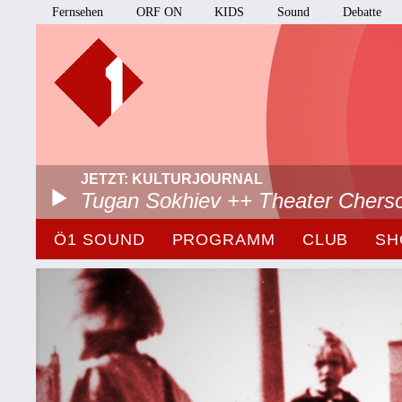
Fernsehen
ORF ON
KIDS
Sound
Debatte
JETZT: KULTURJOURNAL
Tugan Sokhiev ++ Theater Chers
Ö1 SOUND
PROGRAMM
CLUB
SH