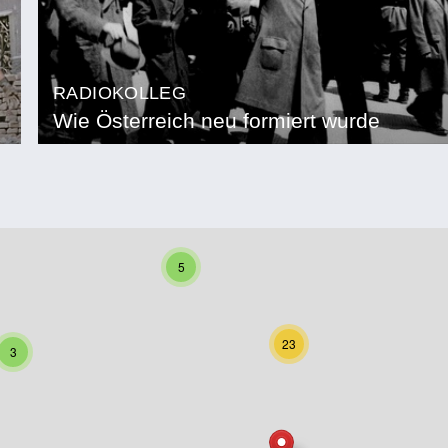
RADIOKOLLEG
Wie Österreich neu formiert wurde
5
23
3