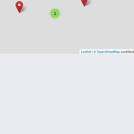
2
Leaflet
| ©
OpenStreetMap
contribut