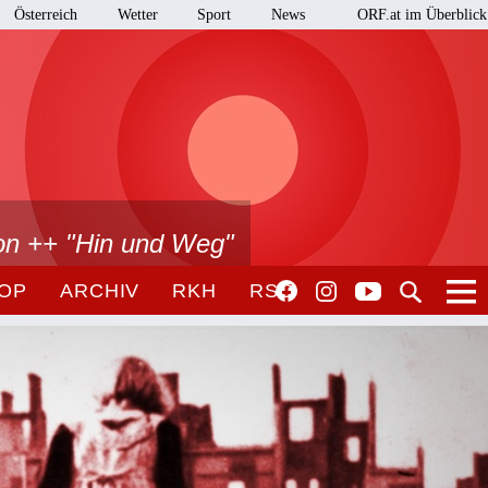
Österreich
Wetter
Sport
News
ORF.at im Überblick
on ++ "Hin und Weg"
OP
ARCHIV
RKH
RSO