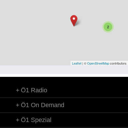
Niederösterreich
Oberösterreich
Salzburg
2
Steiermark
Tirol
Vorarlberg
Leaflet
| ©
OpenStreetMap
contributors
Wien
Ö1 Radio
Kategorie
Besatzungsmächte
Ö1 On Demand
Frauen, Mütter, Kinder
Ö1 Spezial
Versorgung