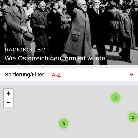
RADIOKOLLEG
Wie Österreich neu formiert wurde
Sortierung/Filter
A-Z
Neu
+
5
−
Bundesland
Burgenland
2
3
Kärnten