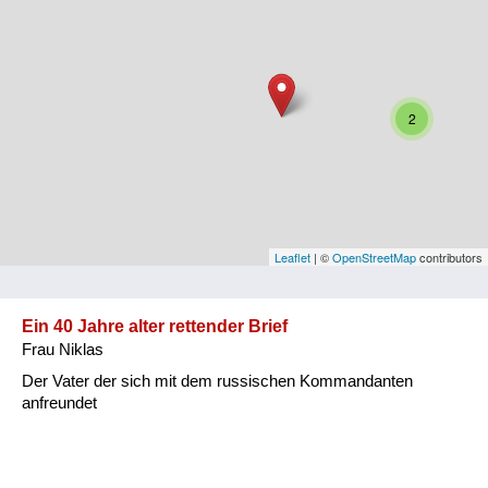
Niederösterreich
Oberösterreich
Salzburg
2
Steiermark
Tirol
Vorarlberg
Leaflet
| ©
OpenStreetMap
contributors
Wien
Ein 40 Jahre alter rettender Brief
Frau Niklas
Kategorie
Der Vater der sich mit dem russischen Kommandanten
Besatzungsmächte
anfreundet
Frauen, Mütter, Kinder