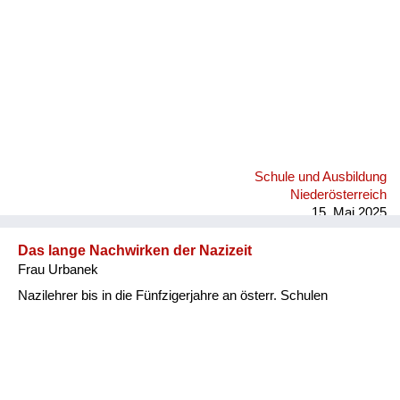
Versorgung
Heimkehrer
Fluchtgeschichten
Familiengeschichten
Schule und Ausbildung
Schule und Ausbildung
Wiederaufbau und
Niederösterreich
Staatsvertrag
15. Mai 2025
Wohnen
Das lange Nachwirken der Nazizeit
Frau Urbanek
sonstiges
Nazilehrer bis in die Fünfzigerjahre an österr. Schulen