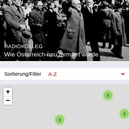
RADIOKOLLEG
Wie Österreich neu formiert wurde
Sortierung/Filter
A-Z
Neu
+
5
−
Bundesland
Burgenland
2
3
Kärnten